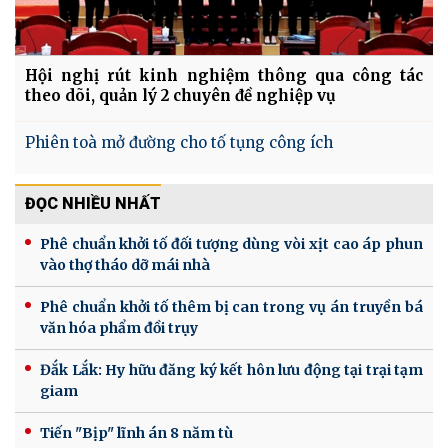
Hội nghị rút kinh nghiệm thông qua công tác
theo dõi, quản lý 2 chuyên đề nghiệp vụ
Phiên toà mở đường cho tố tụng công ích
ĐỌC NHIỀU NHẤT
Phê chuẩn khởi tố đối tượng dùng vòi xịt cao áp phun
vào thợ tháo dỡ mái nhà
Phê chuẩn khởi tố thêm bị can trong vụ án truyền bá
văn hóa phẩm đồi trụy
Đắk Lắk: Hy hữu đăng ký kết hôn lưu động tại trại tạm
giam
Tiến "Bịp" lĩnh án 8 năm tù