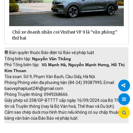
Chủ xe doanh nhân coi VinFast VF 9 là “văn phòng”
T
thứ hai
t
®
Bản quyền thuộc Báo điện tử Bảo vệ pháp luật
Tổng biên tập:
Nguyễn Văn Thắng
Phó Tổng biên tập:
Vũ Mạnh Hà, Nguyễn Mạnh Hưng, Hồ Thị
Kim Thoan
Tòa soạn: Số 9, Phạm Văn Bạch, Cầu Giấy, Hà Nội.
Phòng Phóng viên đa phương tiện (84-24) 39387995; Email:
baovephapluat24h@gmail.com
Phòng Truyền thông: 0949268666.
Chia
Giấy phép số 258/GP-BTTTT cấp ngày 16/09/2024 của Bộ Thông
tin và Truyền thông (nay là Bộ Văn hoá, Thể thao và Du lịch).
sẻ
Cấm sao chép dưới mọi hình thức nếu không có sự chấp thuận
bằng văn bản của Báo Bảo vệ pháp luật.
TRI NAM GROUP
Giao thông thông minh
Thu phí không dừng
Đào tạo trực tuyến