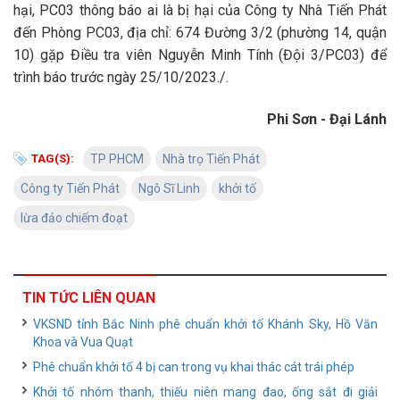
hại, PC03 thông báo ai là bị hại của Công ty Nhà Tiến Phát
đến Phòng PC03, địa chỉ: 674 Đường 3/2 (phường 14, quận
10) gặp Điều tra viên Nguyễn Minh Tính (Đội 3/PC03) để
trình báo trước ngày 25/10/2023./.
Phi Sơn - Đại Lánh
TAG(S):
TP PHCM
Nhà trọ Tiến Phát
Công ty Tiến Phát
Ngô Sĩ Linh
khởi tố
lừa đảo chiếm đoạt
TIN TỨC LIÊN QUAN
VKSND tỉnh Bắc Ninh phê chuẩn khởi tố Khánh Sky, Hồ Văn
Khoa và Vua Quạt
Phê chuẩn khởi tố 4 bị can trong vụ khai thác cát trái phép
Khởi tố nhóm thanh, thiếu niên mang đao, ống sắt đi giải