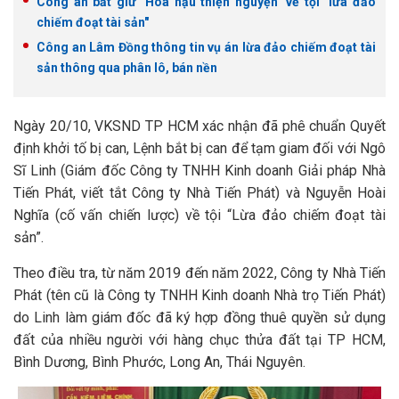
Công an bắt giữ "Hoa hậu thiện nguyện" về tội "lừa đảo
chiếm đoạt tài sản"
Công an Lâm Đồng thông tin vụ án lừa đảo chiếm đoạt tài
sản thông qua phân lô, bán nền
Ngày 20/10, VKSND TP HCM xác nhận đã phê chuẩn Quyết
định khởi tố bị can, Lệnh bắt bị can để tạm giam đối với Ngô
Sĩ Linh (Giám đốc Công ty TNHH Kinh doanh Giải pháp Nhà
Tiến Phát, viết tắt Công ty Nhà Tiến Phát) và Nguyễn Hoài
Nghĩa (cố vấn chiến lược) về tội “Lừa đảo chiếm đoạt tài
sản”.
Theo điều tra, từ năm 2019 đến năm 2022, Công ty Nhà Tiến
Phát (tên cũ là Công ty TNHH Kinh doanh Nhà trọ Tiến Phát)
do Linh làm giám đốc đã ký hợp đồng thuê quyền sử dụng
đất của nhiều người với hàng chục thửa đất tại TP HCM,
Bình Dương, Bình Phước, Long An, Thái Nguyên.