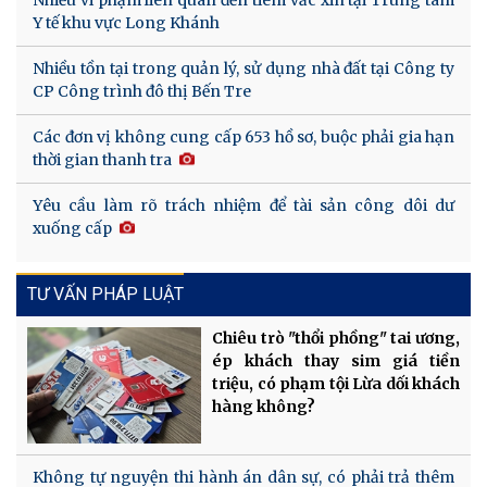
Y tế khu vực Long Khánh
Nhiều tồn tại trong quản lý, sử dụng nhà đất tại Công ty
CP Công trình đô thị Bến Tre
Các đơn vị không cung cấp 653 hồ sơ, buộc phải gia hạn
thời gian thanh tra
Yêu cầu làm rõ trách nhiệm để tài sản công dôi dư
xuống cấp
TƯ VẤN PHÁP LUẬT
Chiêu trò "thổi phồng" tai ương,
ép khách thay sim giá tiền
triệu, có phạm tội Lừa dối khách
hàng không?
Không tự nguyện thi hành án dân sự, có phải trả thêm