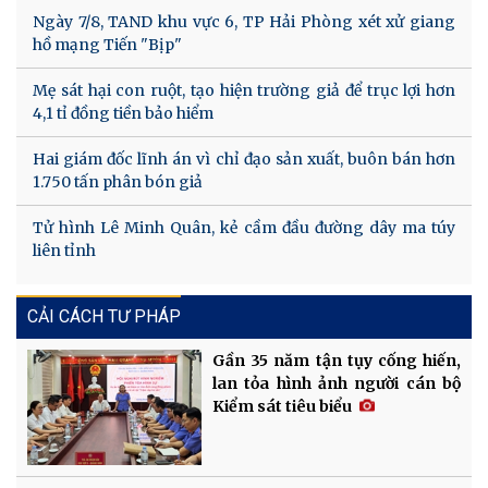
Ngày 7/8, TAND khu vực 6, TP Hải Phòng xét xử giang
hồ mạng Tiến "Bịp"
Mẹ sát hại con ruột, tạo hiện trường giả để trục lợi hơn
4,1 tỉ đồng tiền bảo hiểm
Hai giám đốc lĩnh án vì chỉ đạo sản xuất, buôn bán hơn
1.750 tấn phân bón giả
Tử hình Lê Minh Quân, kẻ cầm đầu đường dây ma túy
liên tỉnh
CẢI CÁCH TƯ PHÁP
Gần 35 năm tận tụy cống hiến,
lan tỏa hình ảnh người cán bộ
Kiểm sát tiêu biểu