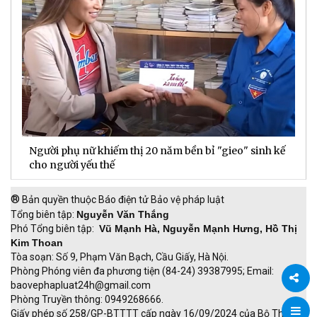
Người phụ nữ khiếm thị 20 năm bền bỉ "gieo" sinh kế
D
cho người yếu thế
t
®
Bản quyền thuộc Báo điện tử Bảo vệ pháp luật
Tổng biên tập:
Nguyễn Văn Thắng
Phó Tổng biên tập:
Vũ Mạnh Hà, Nguyễn Mạnh Hưng, Hồ Thị
Kim Thoan
Tòa soạn: Số 9, Phạm Văn Bạch, Cầu Giấy, Hà Nội.
Phòng Phóng viên đa phương tiện (84-24) 39387995; Email:
baovephapluat24h@gmail.com
Phòng Truyền thông: 0949268666.
Chia
Giấy phép số 258/GP-BTTTT cấp ngày 16/09/2024 của Bộ Thông