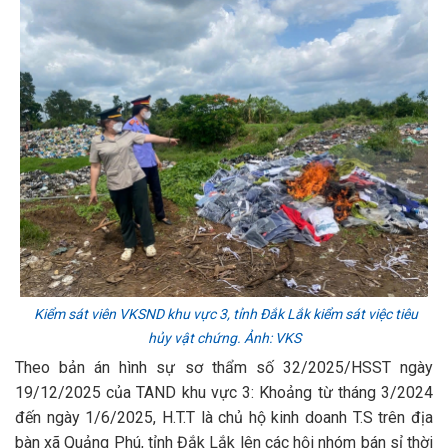
Kiểm sát viên VKSND khu vực 3, tỉnh Đắk Lắk kiểm sát việc tiêu
hủy vật chứng. Ảnh: VKS
Theo bản án hình sự sơ thẩm số 32/2025/HSST ngày
19/12/2025 của TAND khu vực 3: Khoảng từ tháng 3/2024
đến ngày 1/6/2025, H.T.T là chủ hộ kinh doanh T.S trên địa
bàn xã Quảng Phú, tỉnh Đắk Lắk lên các hội nhóm bán sỉ thời