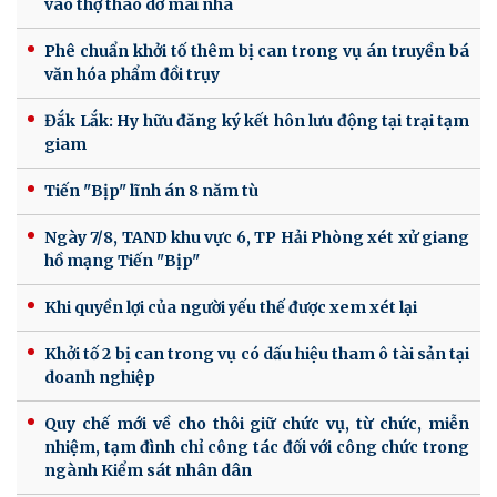
vào thợ tháo dỡ mái nhà
Phê chuẩn khởi tố thêm bị can trong vụ án truyền bá
văn hóa phẩm đồi trụy
Đắk Lắk: Hy hữu đăng ký kết hôn lưu động tại trại tạm
giam
Tiến "Bịp" lĩnh án 8 năm tù
Ngày 7/8, TAND khu vực 6, TP Hải Phòng xét xử giang
hồ mạng Tiến "Bịp"
Khi quyền lợi của người yếu thế được xem xét lại
Khởi tố 2 bị can trong vụ có dấu hiệu tham ô tài sản tại
doanh nghiệp
Quy chế mới về cho thôi giữ chức vụ, từ chức, miễn
nhiệm, tạm đình chỉ công tác đối với công chức trong
ngành Kiểm sát nhân dân