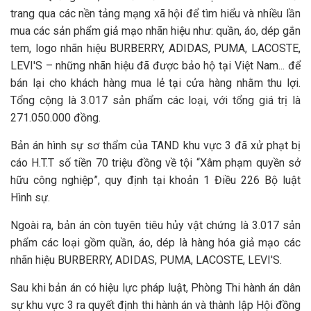
trang qua các nền tảng mạng xã hội để tìm hiểu và nhiều lần
mua các sản phẩm giả mạo nhãn hiệu như: quần, áo, dép gắn
tem, logo nhãn hiệu BURBERRY, ADIDAS, PUMA, LACOSTE,
LEVI'S – những nhãn hiệu đã được bảo hộ tại Việt Nam... để
bán lại cho khách hàng mua lẻ tại cửa hàng nhằm thu lợi.
Tổng cộng là 3.017 sản phẩm các loại, với tổng giá trị là
271.050.000 đồng.
Bản án hình sự sơ thẩm của TAND khu vực 3 đã xử phạt bị
cáo H.T.T số tiền 70 triệu đồng về tội “Xâm phạm quyền sở
hữu công nghiệp”, quy định tại khoản 1 Điều 226 Bộ luật
Hình sự.
Ngoài ra, bản án còn tuyên tiêu hủy vật chứng là 3.017 sản
phẩm các loại gồm quần, áo, dép là hàng hóa giả mạo các
nhãn hiệu BURBERRY, ADIDAS, PUMA, LACOSTE, LEVI'S.
Sau khi bản án có hiệu lực pháp luật, Phòng Thi hành án dân
sự khu vực 3 ra quyết định thi hành án và thành lập Hội đồng