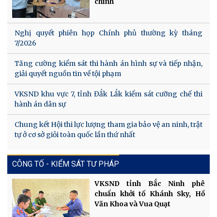
chính
Nghị quyết phiên họp Chính phủ thường kỳ tháng
7/2026
Tăng cường kiểm sát thi hành án hình sự và tiếp nhận,
giải quyết nguồn tin về tội phạm
VKSND khu vực 7, tỉnh Đắk Lắk kiểm sát cưỡng chế thi
hành án dân sự
Chung kết Hội thi lực lượng tham gia bảo vệ an ninh, trật
tự ở cơ sở giỏi toàn quốc lần thứ nhất
CÔNG TỐ - KIỂM SÁT TƯ PHÁP
VKSND tỉnh Bắc Ninh phê
chuẩn khởi tố Khánh Sky, Hồ
Văn Khoa và Vua Quạt