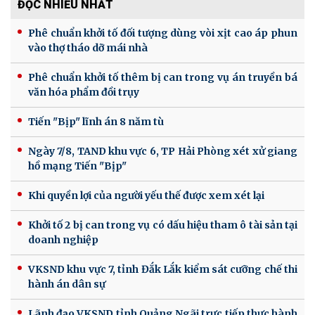
ĐỌC NHIỀU NHẤT
Phê chuẩn khởi tố đối tượng dùng vòi xịt cao áp phun
vào thợ tháo dỡ mái nhà
Phê chuẩn khởi tố thêm bị can trong vụ án truyền bá
văn hóa phẩm đồi trụy
Tiến "Bịp" lĩnh án 8 năm tù
Ngày 7/8, TAND khu vực 6, TP Hải Phòng xét xử giang
hồ mạng Tiến "Bịp"
Khi quyền lợi của người yếu thế được xem xét lại
Khởi tố 2 bị can trong vụ có dấu hiệu tham ô tài sản tại
doanh nghiệp
VKSND khu vực 7, tỉnh Đắk Lắk kiểm sát cưỡng chế thi
hành án dân sự
Lãnh đạo VKSND tỉnh Quảng Ngãi trực tiếp thực hành