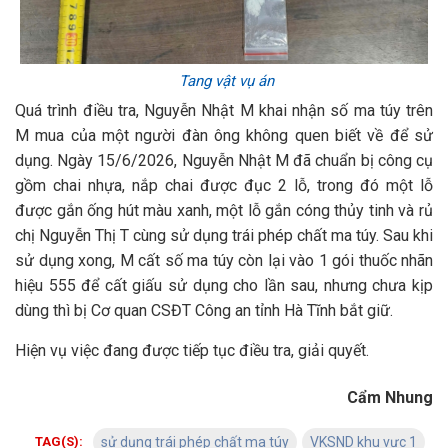
Tang vật vụ án
Quá trình điều tra, Nguyễn Nhật M khai nhận số ma túy trên
M mua của một người đàn ông không quen biết về để sử
dụng. Ngày 15/6/2026, Nguyễn Nhật M đã chuẩn bị công cụ
gồm chai nhựa, nắp chai được đục 2 lỗ, trong đó một lỗ
được gắn ống hút màu xanh, một lỗ gắn cóng thủy tinh và rủ
chị Nguyễn Thị T cùng sử dụng trái phép chất ma túy. Sau khi
sử dụng xong, M cất số ma túy còn lại vào 1 gói thuốc nhãn
hiệu 555 để cất giấu sử dụng cho lần sau, nhưng chưa kịp
dùng thì bị Cơ quan CSĐT Công an tỉnh Hà Tĩnh bắt giữ.
Hiện vụ việc đang được tiếp tục điều tra, giải quyết.
Cẩm Nhung
TAG(S):
sử dụng trái phép chất ma túy
VKSND khu vực 1