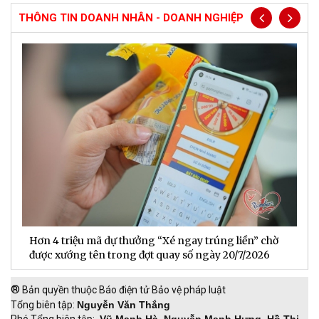
THÔNG TIN DOANH NHÂN - DOANH NGHIỆP
Hơn 4 triệu mã dự thưởng “Xé ngay trúng liền” chờ
B
được xướng tên trong đợt quay số ngày 20/7/2026
n
®
Bản quyền thuộc Báo điện tử Bảo vệ pháp luật
Tổng biên tập:
Nguyễn Văn Thắng