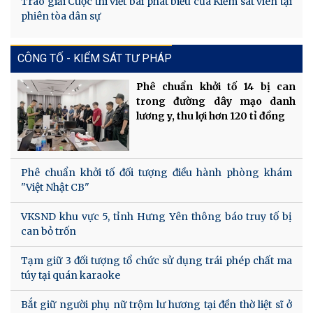
Trao giải Cuộc thi viết bài phát biểu của Kiểm sát viên tại
phiên tòa dân sự
CÔNG TỐ - KIỂM SÁT TƯ PHÁP
Phê chuẩn khởi tố 14 bị can
trong đường dây mạo danh
lương y, thu lợi hơn 120 tỉ đồng
Phê chuẩn khởi tố đối tượng điều hành phòng khám
"Việt Nhật CB"
VKSND khu vực 5, tỉnh Hưng Yên thông báo truy tố bị
can bỏ trốn
Tạm giữ 3 đối tượng tổ chức sử dụng trái phép chất ma
túy tại quán karaoke
Bắt giữ người phụ nữ trộm lư hương tại đền thờ liệt sĩ ở