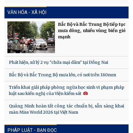
VĂN HÓA - XÃ HỘI
Bắc Bộ và Bắc Trung Bộ tiếp tục
mưa dông, nhiều vùng biển gió
mạnh
Phát hiện, xử lý 2 vụ “chứa mại dâm” tại Đồng Nai
Bắc Bộ và Bắc Trung Bộ mưa lớn, có nơi trên 180mm
Triển khai giải pháp phòng ngừa học sinh vi phạm pháp
luật sau kiến nghị của Viện kiểm sát
Quảng Ninh hoàn tất công tác chuẩn bị, sẵn sàng khai
màn Miss World 2026 tại Việt Nam
PHÁP LUẬT - BẠN ĐỌC