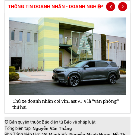
THÔNG TIN DOANH NHÂN - DOANH NGHIỆP
Chủ xe doanh nhân coi VinFast VF 9 là “văn phòng”
T
thứ hai
t
®
Bản quyền thuộc Báo điện tử Bảo vệ pháp luật
Tổng biên tập:
Nguyễn Văn Thắng
Phó Tổng biên tập:
Vũ Mạnh Hà, Nguyễn Mạnh Hưng, Hồ Thị