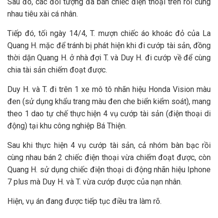
Sau đó, các đối tượng đã bán chiếc điện thoại trên rồi cùng
nhau tiêu xài cá nhân.
Tiếp đó, tối ngày 14/4, T. mượn chiếc áo khoác đỏ của La
Quang H. mặc để tránh bị phát hiện khi đi cướp tài sản, đồng
thời dặn Quang H. ở nhà đợi T. và Duy H. đi cướp về để cùng
chia tài sản chiếm đoạt được.
Duy H. và T. đi trên 1 xe mô tô nhãn hiệu Honda Vision màu
đen (sử dụng khẩu trang màu đen che biển kiểm soát), mang
theo 1 dao tự chế thực hiện 4 vụ cướp tài sản (điện thoại di
động) tại khu công nghiệp Bá Thiện.
Sau khi thực hiện 4 vụ cướp tài sản, cả nhóm bàn bạc rồi
cùng nhau bán 2 chiếc điện thoại vừa chiếm đoạt được, còn
Quang H. sử dụng chiếc điện thoại di động nhãn hiệu Iphone
7 plus mà Duy H. và T. vừa cướp được của nạn nhân.
Hiện, vụ án đang được tiếp tục điều tra làm rõ.