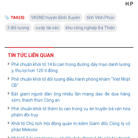
H.P
TAG(S):
VKSND huyện Bình Xuyên
tỉnh Vĩnh Phúc
3 đối tượng
cướp tài sản
khu công nghiệp Bá Thiện
TIN TỨC LIÊN QUAN
Phê chuẩn khởi tố 14 bị can trong đường dây mạo danh lương
y, thu lợi hơn 120 tỉ đồng
Phê chuẩn khởi tố đối tượng điều hành phòng khám "Việt Nhật
CB"
Bắt giam người đàn ông nhiều lần mang dao đe dọa hàng
xóm, thách thức Công an
Phê chuẩn khởi tố thêm bị can trong vụ án truyền bá văn hóa
phẩm đồi trụy
Khởi tố Chủ tịch Hội đồng quản trị kiêm Giám đốc Công ty cổ
phần Mekolor