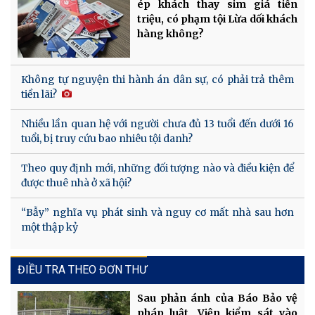
ép khách thay sim giá tiền
triệu, có phạm tội Lừa dối khách
hàng không?
Không tự nguyện thi hành án dân sự, có phải trả thêm
tiền lãi?
Nhiều lần quan hệ với người chưa đủ 13 tuổi đến dưới 16
tuổi, bị truy cứu bao nhiêu tội danh?
Theo quy định mới, những đối tượng nào và điều kiện để
được thuê nhà ở xã hội?
“Bẫy” nghĩa vụ phát sinh và nguy cơ mất nhà sau hơn
một thập kỷ
ĐIỀU TRA THEO ĐƠN THƯ
Sau phản ánh của Báo Bảo vệ
pháp luật, Viện kiểm sát vào