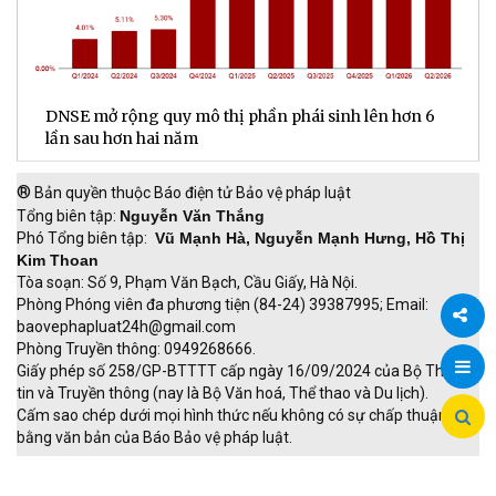
DNSE mở rộng quy mô thị phần phái sinh lên hơn 6
V
lần sau hơn hai năm
q
®
Bản quyền thuộc Báo điện tử Bảo vệ pháp luật
Tổng biên tập:
Nguyễn Văn Thắng
Phó Tổng biên tập:
Vũ Mạnh Hà, Nguyễn Mạnh Hưng, Hồ Thị
Kim Thoan
Tòa soạn: Số 9, Phạm Văn Bạch, Cầu Giấy, Hà Nội.
Phòng Phóng viên đa phương tiện (84-24) 39387995; Email:
baovephapluat24h@gmail.com
Phòng Truyền thông: 0949268666.
Chia
Giấy phép số 258/GP-BTTTT cấp ngày 16/09/2024 của Bộ Thông
tin và Truyền thông (nay là Bộ Văn hoá, Thể thao và Du lịch).
sẻ
Cấm sao chép dưới mọi hình thức nếu không có sự chấp thuận
bằng văn bản của Báo Bảo vệ pháp luật.
TRI NAM GROUP
Giao thông thông minh
Thu phí không dừng
Đào tạo trực tuyến