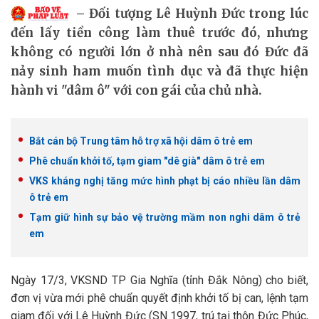
Đối tượng Lê Huỳnh Đức trong lúc
đến lấy tiền công làm thuê trước đó, nhưng
không có người lớn ở nhà nên sau đó Đức đã
nảy sinh ham muốn tình dục và đã thực hiện
hành vi "dâm ô" với con gái của chủ nhà.
Bắt cán bộ Trung tâm hỗ trợ xã hội dâm ô trẻ em
Phê chuẩn khởi tố, tạm giam "dê già" dâm ô trẻ em
VKS kháng nghị tăng mức hình phạt bị cáo nhiều lần dâm
ô trẻ em
Tạm giữ hình sự bảo vệ trường mầm non nghi dâm ô trẻ
em
Ngày 17/3, VKSND TP Gia Nghĩa (tỉnh Đắk Nông) cho biết,
đơn vị vừa mới phê chuẩn quyết định khởi tố bị can, lệnh tạm
giam đối với Lê Huỳnh Đức (SN 1997, trú tại thôn Đức Phúc,