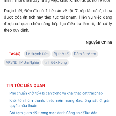
mình. Thời điểm xảy ra sự việc, cháu X. mới được hơn 9 tuổi.
Được biết, Đức đã có 1 tiền án về tội “Cướp tài sản”, chưa
được xóa án tích nay tiếp tục tái phạm. Hiện vụ việc đang
được cơ quan chức năng tiếp tục điều tra làm rõ, để xử lý
theo quy định.
Nguyễn Chính
TAG(S):
Lê Huỳnh Đức
Bị khởi tố
Dâm ô trẻ em
VKSND TP Gia Nghĩa
tỉnh Đắk Nông
TIN TỨC LIÊN QUAN
Phê chuẩn khởi tố 4 bị can trong vụ khai thác cát trái phép
Khởi tố nhóm thanh, thiếu niên mang đao, ống sắt đi giải
quyết mâu thuẫn
Bắt tạm giam đối tượng mạo danh Công an để lừa đảo