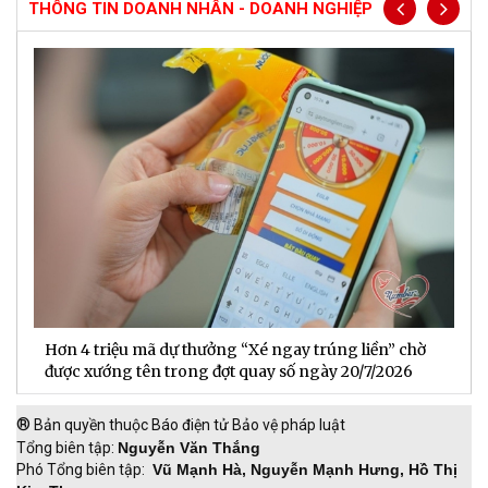
THÔNG TIN DOANH NHÂN - DOANH NGHIỆP
Hơn 4 triệu mã dự thưởng “Xé ngay trúng liền” chờ
B
được xướng tên trong đợt quay số ngày 20/7/2026
n
®
Bản quyền thuộc Báo điện tử Bảo vệ pháp luật
Tổng biên tập:
Nguyễn Văn Thắng
Phó Tổng biên tập:
Vũ Mạnh Hà, Nguyễn Mạnh Hưng, Hồ Thị