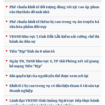
Phê chuẩn khởi tố đối tượng dùng vòi xịt cao áp phun
vào thợ tháo dỡ mái nhà
Phê chuẩn khởi tố thêm bị can trong vụ án truyền bá
văn hóa phẩm đồi trụy
VKSND khu vực 7, tỉnh Đắk Lắk kiểm sát cưỡng chế thi
hành án dân sự
Tiến "Bịp" lĩnh án 8 năm tù
Ngày 7/8, TAND khu vực 6, TP Hải Phòng xét xử giang
hồ mạng Tiến "Bịp"
Khi quyền lợi của người yếu thế được xem xét lại
Khởi tố 2 bị can trong vụ có dấu hiệu tham ô tài sản tại
doanh nghiệp
Lãnh đạo VKSND tỉnh Quảng Ngãi trực tiếp thực hành