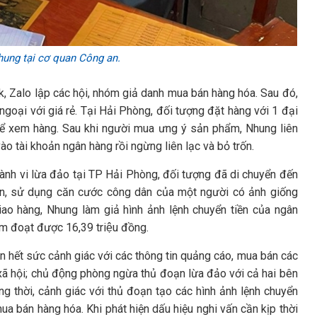
ung tại cơ quan Công an.
k, Zalo lập các hội, nhóm giả danh mua bán hàng hóa. Sau đó,
ngoại với giá rẻ. Tại Hải Phòng, đối tượng đặt hàng với 1 đại
 để xem hàng. Sau khi người mua ưng ý sản phẩm, Nhung liên
 tài khoản ngân hàng rồi ngừng liên lạc và bỏ trốn.
 hành vi lừa đảo tại TP Hải Phòng, đối tượng đã di chuyển đến
yên, sử dụng căn cước công dân của một người có ảnh giống
giao hàng, Nhung làm giả hình ảnh lệnh chuyển tiền của ngân
m đoạt được 16,39 triệu đồng.
n hết sức cảnh giác với các thông tin quảng cáo, mua bán các
xã hội; chủ động phòng ngừa thủ đoạn lừa đảo với cả hai bên
ng thời, cảnh giác với thủ đoạn tạo các hình ảnh lệnh chuyển
mua bán hàng hóa. Khi phát hiện dấu hiệu nghi vấn cần kịp thời