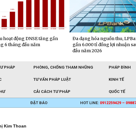
hóa nguồn thu, LPBank đạt
Hơn 4 triệu mã dự thưởng “X
0 tỉ đồng lợi nhuận sau 6 tháng
trúng liền” chờ được xướng t
 2026
đợt quay số ngày 20/7/2026
TƯ PHÁP
PHÒNG, CHỐNG THAM NHŨNG
PHÁP ĐÌNH
C
TƯ VẤN PHÁP LUẬT
KINH TẾ
THƯ
CẢI CÁCH TƯ PHÁP
QUỐC TẾ
ĐẶT BÁO
HOT LINE:
0912259429 – 0988
hị Kim Thoan