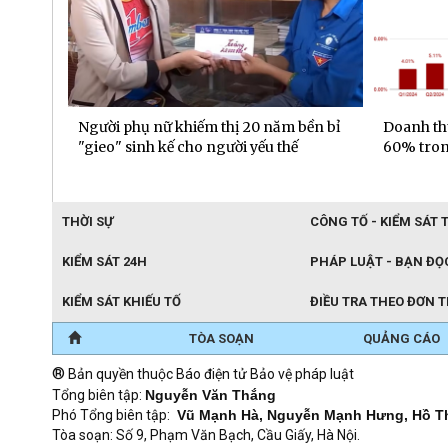
bền bỉ
Doanh thu hoạt động DNSE tăng gần
Đa dạng 
60% trong 6 tháng đầu năm
gần 6.00
đầu năm
THỜI SỰ
CÔNG TỐ - KIỂM SÁT 
KIỂM SÁT 24H
PHÁP LUẬT - BẠN ĐỌ
KIỂM SÁT KHIẾU TỐ
ĐIỀU TRA THEO ĐƠN 
TÒA SOẠN
QUẢNG CÁO
®
Bản quyền thuộc Báo điện tử Bảo vệ pháp luật
Tổng biên tập:
Nguyễn Văn Thắng
Phó Tổng biên tập:
Vũ Mạnh Hà, Nguyễn Mạnh Hưng, Hồ T
Tòa soạn: Số 9, Phạm Văn Bạch, Cầu Giấy, Hà Nội.