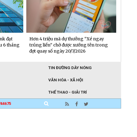
é ngay
BIDV trở thành ngân hàng Việt Nam
DNSE 
ên trong
đầu tiên gia nhập PCAF
sinh l
TIN ĐƯỜNG DÂY NÓNG
VĂN HÓA - XÃ HỘI
THỂ THAO - GIẢI TRÍ
744675