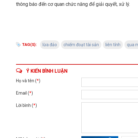
thông báo đến cơ quan chức năng để giải quyết, xử lý.
TAG(S):
lừa đảo
chiếm đoạt tài sản
liên tỉnh
qua 
Ý KIẾN BÌNH LUẬN
Họ và tên (
*
)
Email (
*
)
Lời bình (
*
)