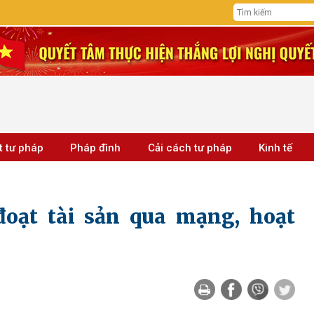
t tư pháp
Pháp đình
Cải cách tư pháp
Kinh tế
đoạt tài sản qua mạng, hoạt