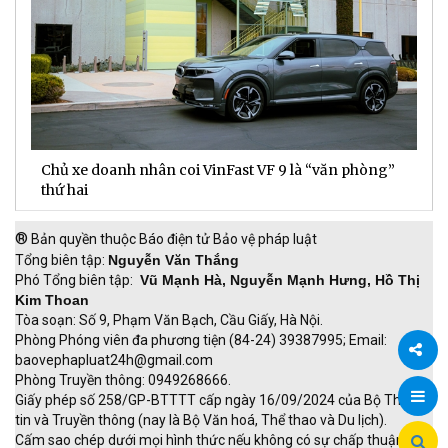
Chủ xe doanh nhân coi VinFast VF 9 là “văn phòng”
T
thứ hai
t
®
Bản quyền thuộc Báo điện tử Bảo vệ pháp luật
Tổng biên tập:
Nguyễn Văn Thắng
Phó Tổng biên tập:
Vũ Mạnh Hà, Nguyễn Mạnh Hưng, Hồ Thị
Kim Thoan
Tòa soạn: Số 9, Phạm Văn Bạch, Cầu Giấy, Hà Nội.
Phòng Phóng viên đa phương tiện (84-24) 39387995; Email:
baovephapluat24h@gmail.com
Phòng Truyền thông: 0949268666.
Chia
Giấy phép số 258/GP-BTTTT cấp ngày 16/09/2024 của Bộ Thông
tin và Truyền thông (nay là Bộ Văn hoá, Thể thao và Du lịch).
sẻ
Cấm sao chép dưới mọi hình thức nếu không có sự chấp thuận