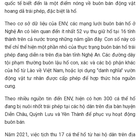
quốc tế biết đến là một điểm nóng về buôn bán động vật
hoang dã trái phép, đặc biệt là hổ.
Theo cơ sở dữ liệu của ENV, các mạng lưới buôn bán hổ ở
Nghệ An có liên quan đến ít nhất 52 vụ thu giữ hổ tại 16 tỉnh
thành trên cả nước trong những năm gần đây. Con số này có
thể chỉ thể hiện một phần nhỏ của thực trạng buôn bán hổ trái
phép đang diễn ra trên địa bàn tỉnh Nghệ An. Các đường dây
tội phạm thường buôn lậu hổ con, xác và các bộ phận khác
của hổ từ Lào về Việt Nam, hoặc lợi dụng "danh nghĩa" vườn
động vật tư nhân được cấp phép để hợp thức hóa nguồn
cung.
Theo nhiều nguồn tin đến ENV, hiện có hơn 300 cá thể hổ
đang bị nuôi nhốt trái phép tại các hộ dân trên địa bàn huyện
Diễn Châu, Quỳnh Lưu và Yên Thành để phục vụ hoạt động
buôn bán.
Năm 2021, việc tịch thu 17 cá thể hổ từ hai hộ dân trên địa