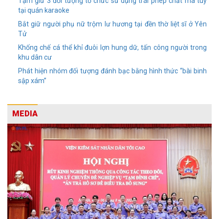
Tạm giữ 3 đối tượng tổ chức sử dụng trái phép chất ma túy
tại quán karaoke
Bắt giữ người phụ nữ trộm lư hương tại đền thờ liệt sĩ ở Yên
Tử
Khống chế cá thể khỉ đuôi lợn hung dữ, tấn công người trong
khu dân cư
Phát hiện nhóm đối tượng đánh bạc bằng hình thức “bài binh
sập xám”
MEDIA