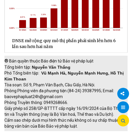
DNSE mở rộng quy mô thị phần phái sinh lên hơn 6
V
lần sau hơn hai năm
q
®
Bản quyền thuộc Báo điện tử Bảo vệ pháp luật
Tổng biên tập:
Nguyễn Văn Thắng
Phó Tổng biên tập:
Vũ Mạnh Hà, Nguyễn Mạnh Hưng, Hồ Thị
Kim Thoan
Tòa soạn: Số 9, Phạm Văn Bạch, Cầu Giấy, Hà Nội.
Phòng Phóng viên đa phương tiện (84-24) 39387995; Email:
baovephapluat24h@gmail.com
Phòng Truyền thông: 0949268666.
Chia
Giấy phép số 258/GP-BTTTT cấp ngày 16/09/2024 của Bộ Thông
tin và Truyền thông (nay là Bộ Văn hoá, Thể thao và Du lịch).
sẻ
Cấm sao chép dưới mọi hình thức nếu không có sự chấp thuận
bằng văn bản của Báo Bảo vệ pháp luật.