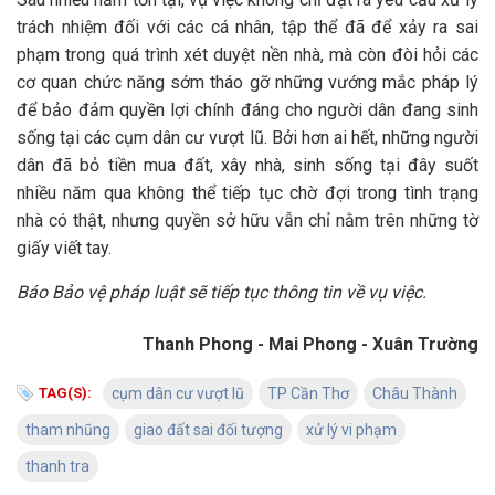
trách nhiệm đối với các cá nhân, tập thể đã để xảy ra sai
phạm trong quá trình xét duyệt nền nhà, mà còn đòi hỏi các
cơ quan chức năng sớm tháo gỡ những vướng mắc pháp lý
để bảo đảm quyền lợi chính đáng cho người dân đang sinh
sống tại các cụm dân cư vượt lũ. Bởi hơn ai hết, những người
dân đã bỏ tiền mua đất, xây nhà, sinh sống tại đây suốt
nhiều năm qua không thể tiếp tục chờ đợi trong tình trạng
nhà có thật, nhưng quyền sở hữu vẫn chỉ nằm trên những tờ
giấy viết tay.
Báo Bảo vệ pháp luật sẽ tiếp tục thông tin về vụ việc.
Thanh Phong - Mai Phong - Xuân Trường
TAG(S):
cụm dân cư vượt lũ
TP Cần Thơ
Châu Thành
tham nhũng
giao đất sai đối tượng
xử lý vi phạm
thanh tra