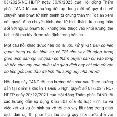
03/2025/NQ-HĐTP ngày 30/9/2025 của Hội đồng Thẩm
phán TAND tối cao hướng dẫn áp dụng một số quy định về
chuyển hình phạt tử hình thành tù chung thân thì Tòa án xem
xét, quyết định chuyển hình phạt tử hình thành tù chung thân
đối với người phạm tội, không phụ thuộc vào khối lượng, thể
tích chất ma túy được xác định trong bản án.
Một câu hỏi khác được nêu đó là:
Khi xử lý vật, tiền có liên
quan trong vụ án hình sự về Tội cho vay lãi nặng trong
giao dịch dân sự, cơ quan có thẩm quyền căn cứ vào tổng
số tiền cho vay qua nhiều lần giao dịch hay chỉ căn cứ vào
số tiền gốc ban đầu để tịch thu sung quỹ nhà nước?
Nội dung này TAND tối cao hướng dẫn như sau: Theo hướng
dẫn tại điểm a khoản 1 Điều 5 Nghị quyết số 01/2021/NQ-
HĐTP ngày 20/12/2021 của Hội đồng Thẩm phán TAND tối
cao hướng dẫn áp dụng Điều 201 của Bộ luật Hình sự và
việc xét xử vụ án hình sự về tội cho vay lãi nặng trong giao
dịch dân sự thì phải tịch thu sung quỹ nhà nước đối với