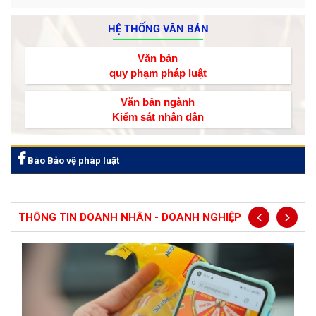
HỆ THỐNG VĂN BẢN
Văn bản
quy phạm pháp luật
Văn bản ngành
Kiểm sát nhân dân
Báo Bảo vệ pháp luật
THÔNG TIN DOANH NHÂN - DOANH NGHIỆP