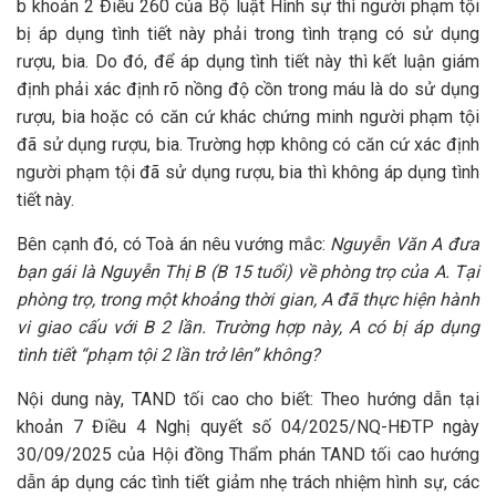
b khoản 2 Điều 260 của Bộ luật Hình sự thì người phạm tội
bị áp dụng tình tiết này phải trong tình trạng có sử dụng
rượu, bia. Do đó, để áp dụng tình tiết này thì kết luận giám
định phải xác định rõ nồng độ cồn trong máu là do sử dụng
rượu, bia hoặc có căn cứ khác chứng minh người phạm tội
đã sử dụng rượu, bia. Trường hợp không có căn cứ xác định
người phạm tội đã sử dụng rượu, bia thì không áp dụng tình
tiết này.
Bên cạnh đó, có Toà án nêu vướng mắc:
Nguyễn Văn A đưa
bạn gái là Nguyễn Thị B (B 15 tuổi) về phòng trọ của A. Tại
phòng trọ, trong một khoảng thời gian, A đã thực hiện hành
vi giao cấu với B 2 lần. Trường hợp này, A có bị áp dụng
tình tiết “phạm tội 2 lần trở lên” không?
Nội dung này, TAND tối cao cho biết: Theo hướng dẫn tại
khoản 7 Điều 4 Nghị quyết số 04/2025/NQ-HĐTP ngày
30/09/2025 của Hội đồng Thẩm phán TAND tối cao hướng
dẫn áp dụng các tình tiết giảm nhẹ trách nhiệm hình sự, các