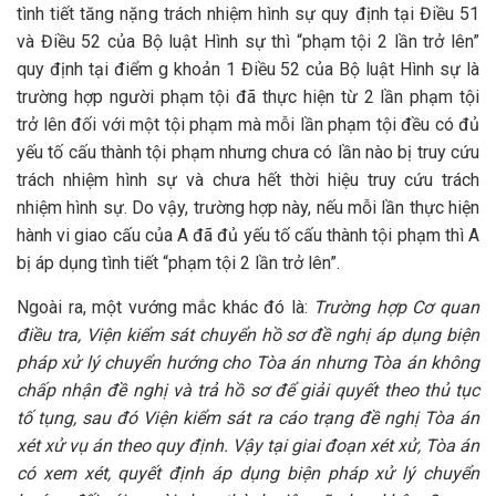
tình tiết tăng nặng trách nhiệm hình sự quy định tại Điều 51
và Điều 52 của Bộ luật Hình sự thì “phạm tội 2 lần trở lên”
quy định tại điểm g khoản 1 Điều 52 của Bộ luật Hình sự là
trường hợp người phạm tội đã thực hiện từ 2 lần phạm tội
trở lên đối với một tội phạm mà mỗi lần phạm tội đều có đủ
yếu tố cấu thành tội phạm nhưng chưa có lần nào bị truy cứu
trách nhiệm hình sự và chưa hết thời hiệu truy cứu trách
nhiệm hình sự. Do vậy, trường hợp này, nếu mỗi lần thực hiện
hành vi giao cấu của A đã đủ yếu tố cấu thành tội phạm thì A
bị áp dụng tình tiết “phạm tội 2 lần trở lên”.
Ngoài ra, một vướng mắc khác đó là:
Trường hợp Cơ quan
điều tra, Viện kiểm sát chuyển hồ sơ đề nghị áp dụng biện
pháp xử lý chuyển hướng cho Tòa án nhưng Tòa án không
chấp nhận đề nghị và trả hồ sơ để giải quyết theo thủ tục
tố tụng, sau đó Viện kiểm sát ra cáo trạng đề nghị Tòa án
xét xử vụ án theo quy định. Vậy tại giai đoạn xét xử, Tòa án
có xem xét, quyết định áp dụng biện pháp xử lý chuyển