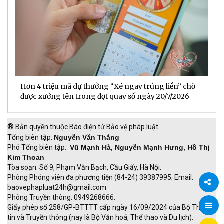
BIDV trở thành ngân hàng Việt Nam đầu tiên gia
D
l
nhập PCAF
®
Bản quyền thuộc Báo điện tử Bảo vệ pháp luật
Tổng biên tập:
Nguyễn Văn Thắng
Phó Tổng biên tập:
Vũ Mạnh Hà, Nguyễn Mạnh Hưng, Hồ Thị
Kim Thoan
Tòa soạn: Số 9, Phạm Văn Bạch, Cầu Giấy, Hà Nội.
Phòng Phóng viên đa phương tiện (84-24) 39387995; Email:
baovephapluat24h@gmail.com
Phòng Truyền thông: 0949268666.
Chia
Giấy phép số 258/GP-BTTTT cấp ngày 16/09/2024 của Bộ Thông
tin và Truyền thông (nay là Bộ Văn hoá, Thể thao và Du lịch).
sẻ