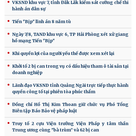
VKSND khu vực 7, tỉnh Đắk Lắk kiểm sát cưỡng chế thi
hành án dân sự
Tiến "Bịp" lĩnh án 8 năm tù
Ngày 7/8, TAND khu vực 6, TP Hải Phòng xét xử giang
hồ mạng Tiến "Bịp"
Khi quyền lợi của người yếu thế được xem xét lại
Khởi tố 2 bị can trong vụ có dấu hiệu tham ô tài sản tại
doanh nghiệp
Lãnh đạo VKSND tỉnh Quảng Ngãi trực tiếp thực hành
quyền công tố tại phiên tòa phúc thẩm
Đồng chí Hồ Thị Kim Thoan giữ chức vụ Phó Tổng
Biên tập Báo Bảo vệ pháp luật
Truy tố 2 cựu Viện trưởng Viện Pháp y tâm thần
Trung ương cùng "bà trùm” và 62 bị can