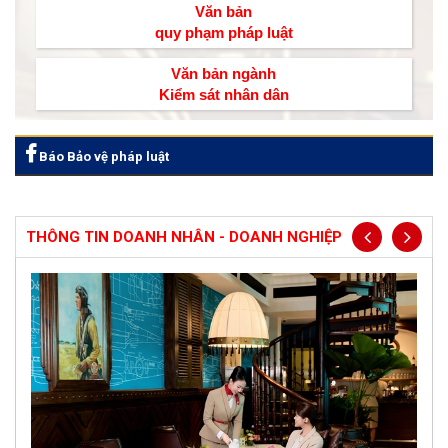
Văn bản
quy phạm pháp luật
Văn bản ngành
Kiểm sát nhân dân
Báo Bảo vệ pháp luật
THÔNG TIN DOANH NHÂN - DOANH NGHIỆP