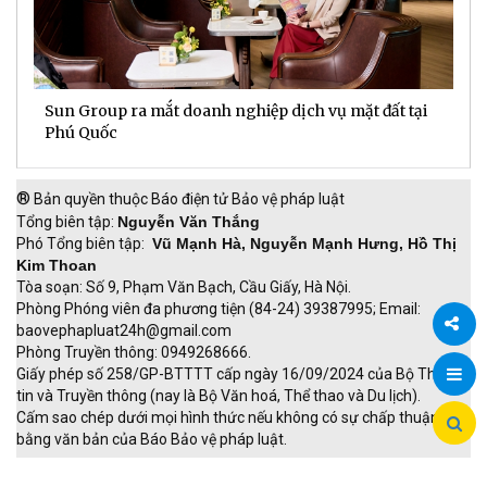
Sun Group ra mắt doanh nghiệp dịch vụ mặt đất tại
C
m
Phú Quốc
t
®
Bản quyền thuộc Báo điện tử Bảo vệ pháp luật
Tổng biên tập:
Nguyễn Văn Thắng
Phó Tổng biên tập:
Vũ Mạnh Hà, Nguyễn Mạnh Hưng, Hồ Thị
Kim Thoan
Tòa soạn: Số 9, Phạm Văn Bạch, Cầu Giấy, Hà Nội.
Phòng Phóng viên đa phương tiện (84-24) 39387995; Email:
baovephapluat24h@gmail.com
Phòng Truyền thông: 0949268666.
Chia
Giấy phép số 258/GP-BTTTT cấp ngày 16/09/2024 của Bộ Thông
tin và Truyền thông (nay là Bộ Văn hoá, Thể thao và Du lịch).
sẻ
Cấm sao chép dưới mọi hình thức nếu không có sự chấp thuận
bằng văn bản của Báo Bảo vệ pháp luật.
TRI NAM GROUP
Giao thông thông minh