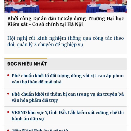
Khởi công Dự án đầu tư xây dựng Trường Đại học
Kiểm sát - Cơ sở chính tại Hà Nội
Hội nghị rút kinh nghiệm thông qua công tác theo
dõi, quản lý 2 chuyên đề nghiệp vụ
ĐỌC NHIỀU NHẤT
Phê chuẩn khởi tố đối tượng dùng vòi xịt cao áp phun
vào thợ tháo dỡ mái nhà
Phê chuẩn khởi tố thêm bị can trong vụ án truyền bá
văn hóa phẩm đồi trụy
VKSND khu vực 7, tỉnh Đắk Lắk kiểm sát cưỡng chế thi
hành án dân sự
Tiến "Bịp" lĩnh án 8 năm tù