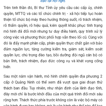
đạo tại hội nghị.
Trên tinh thần đó, Bí thư Tỉnh ủy yêu cầu các cấp ủy, chính
quyền, MTTQ và các tổ chức chính trị - xã hội tiếp tục hoàn
thiện tổ chức bộ máy theo hướng thông suốt, rõ trách nhiệm,
rõ thẩm quyền, rõ hiệu quả; kiên quyết khắc phục tình trạng
mô hình đã đổi mới nhưng tư duy điều hành, quy trình xử lý
công việc và phương thức phối hợp vẫn theo lối cũ. Cùng với
đó là đẩy mạnh phân cấp, phân quyền thực chất gắn với bảo
đảm nguồn lực, tăng cường kiểm tra, giám sát, kiểm soát
quyền lực; chú trọng đào tạo, bồi dưỡng đội ngũ cán bộ có
bản lĩnh, trách nhiệm, đạo đức công vụ và khát vọng cống
hiến.
Sau một năm vận hành, mô hình chính quyền địa phương 2
cấp ở Quảng Ninh có thể xem đã vượt qua giai đoạn thử
thách ban đầu. Tuy nhiên, như nhận định của lãnh đạo tỉnh,
đây mới chỉ là bước khởi đầu của một quá trình đổi mới sâu
rộng hơn. Thách thức phía trước không còn là việc bộ máy có
vận hành được hay không, mà là vận hành như thế nào để tạo