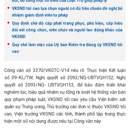
đổi, bổ sung một số điều của Luật Trợ giúp pháp lý
VKSND tối cao lựa chọn người có đủ tiêu chuẩn đề nghị bổ
nhiệm giám định viên tư pháp
Quy định chế độ cấp phát trang phục, phù hiệu, cấp hiệu
đối với công chức, viên chức và người lao động khác của
VKSND
Quy chế làm việc của Uỷ ban Kiểm tra Đảng ủy VKSND tối
cao
Công văn số 3370/VKSTC-V14 nêu rõ: Thực hiện Kết luận
số 09-KL/TW; Nghị quyết số 2092/NQ-UBTVQH152; Nghị
quyết số 2093/NQ- UBTVQH153, để bảo đảm triển khai
nghiêm túc, hiệu quả nhiệm vụ tổng rà soát hệ thống văn bản
quy phạm pháp luật, VKSND tối cao yêu cầu Viện kiểm sát
quân sự Trung ương, Thủ trưởng các đơn vị thuộc VKSND tối
cao, Viện trưởng VKSND các tỉnh, thành phố tập trung thực
hiện một số nội dung được nêu tại Công văn này.