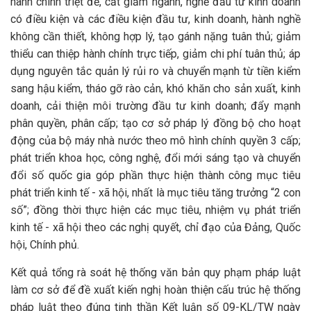
hành chính triệt để, cắt giảm ngành, nghề đầu tư kinh doanh
có điều kiện và các điều kiện đầu tư, kinh doanh, hành nghề
không cần thiết, không hợp lý, tạo gánh nặng tuân thủ; giảm
thiểu can thiệp hành chính trực tiếp, giảm chi phí tuân thủ; áp
dụng nguyên tắc quản lý rủi ro và chuyển mạnh từ tiền kiểm
sang hậu kiểm, tháo gỡ rào cản, khó khăn cho sản xuất, kinh
doanh, cải thiện môi trường đầu tư kinh doanh; đẩy mạnh
phân quyền, phân cấp; tạo cơ sở pháp lý đồng bộ cho hoạt
động của bộ máy nhà nước theo mô hình chính quyền 3 cấp;
phát triển khoa học, công nghệ, đổi mới sáng tạo và chuyển
đổi số quốc gia góp phần thực hiện thành công mục tiêu
phát triển kinh tế - xã hội, nhất là mục tiêu tăng trưởng “2 con
số”; đồng thời thực hiện các mục tiêu, nhiệm vụ phát triển
kinh tế - xã hội theo các nghị quyết, chỉ đạo của Đảng, Quốc
hội, Chính phủ.
Kết quả tổng rà soát hệ thống văn bản quy phạm pháp luật
làm cơ sở để đề xuất kiến nghị hoàn thiện cấu trúc hệ thống
pháp luật theo đúng tinh thần Kết luận số 09-KL/TW ngày