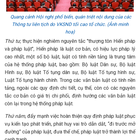
Quang cảnh Hội nghị phổ biến, quán triệt nội dung của các
Thông tư liên tịch do VKSND tối cao tổ chức. (Ảnh minh
hoạ)
Thứ tư
, thực hiện nghiêm nguyên tắc "thượng tôn Hiến pháp
và pháp luật", Hiến pháp là luật cơ bản, có hiệu lực pháp lý
cao nhất; một số bộ luật, luật có tính nền tảng là trung tâm
của hệ thống pháp luật, bao gồm: Bộ luật Dân sự, Bộ luật
Hình sự, Bộ luật Tố tụng dân sự, Bộ luật Tố tụng hình sự,
Luật Tố tụng hành chính. Trong các văn bản luật có tính nền
tảng, ngoài các quy định chi tiết, cụ thể, còn có các nguyên
tắc cơ bản có giá trị chi phối, định hướng các văn bản luật
còn lại trong hệ thống pháp luật.
Thứ năm
, đẩy mạnh việc hoàn thiện quy định pháp luật phục
vụ kiến tạo phát triển, phát huy vai trò dẫn dắt, “đi trước mở
đường” của pháp luật, đưa thể chế, pháp luật trở thành lợi thế
cạnh tranh.