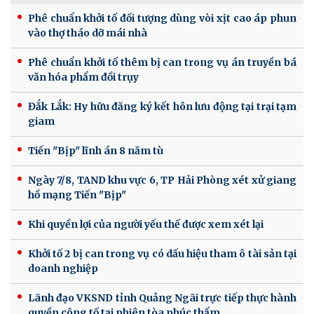
Phê chuẩn khởi tố đối tượng dùng vòi xịt cao áp phun
vào thợ tháo dỡ mái nhà
Phê chuẩn khởi tố thêm bị can trong vụ án truyền bá
văn hóa phẩm đồi trụy
Đắk Lắk: Hy hữu đăng ký kết hôn lưu động tại trại tạm
giam
Tiến "Bịp" lĩnh án 8 năm tù
Ngày 7/8, TAND khu vực 6, TP Hải Phòng xét xử giang
hồ mạng Tiến "Bịp"
Khi quyền lợi của người yếu thế được xem xét lại
Khởi tố 2 bị can trong vụ có dấu hiệu tham ô tài sản tại
doanh nghiệp
Lãnh đạo VKSND tỉnh Quảng Ngãi trực tiếp thực hành
quyền công tố tại phiên tòa phúc thẩm