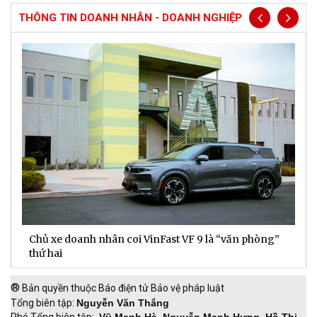
THÔNG TIN DOANH NHÂN - DOANH NGHIỆP
Chủ xe doanh nhân coi VinFast VF 9 là “văn phòng”
T
thứ hai
t
®
Bản quyền thuộc Báo điện tử Bảo vệ pháp luật
Tổng biên tập:
Nguyễn Văn Thắng