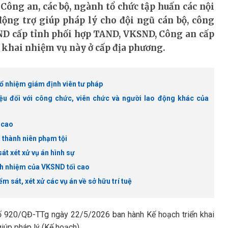
 Công an, các bộ, ngành tổ chức tập huấn các nội
ộng trợ giúp pháp lý cho đội ngũ cán bộ, công
BND cấp tỉnh phối hợp TAND, VKSND, Công an cấp
ển khai nhiệm vụ này ở cấp địa phương.
bổ nhiệm giám định viên tư pháp
iệu đối với công chức, viên chức và người lao động khác của
 cao
 thành niên phạm tội
át xét xử vụ án hình sự
ch nhiệm của VKSND tối cao
 sát, xét xử các vụ án về sở hữu trí tuệ
ố 920/QĐ-TTg ngày 22/5/2026 ban hành Kế hoạch triển khai
iúp pháp lý (Kế hoạch).