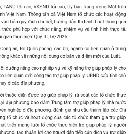
nh, TAND tối cao, VKSND tối cao, Ủy ban Trung ương Mặt trận
hình Việt Nam, Thông tấn xã Việt Nam tổ chức các hoạt động
c văn bản quy định chi tiết, hướng dẫn thi hành Luật thông qua
 thức phù hợp với chức năng, nhiệm vụ và tình hình thực tế.
 gian thực hiện: Quý III, IV/2026.
Công an, Bộ Quốc phòng, các bộ, ngành có liên quan ở trung
thông khác về những nội dung cơ bản và điểm mới của Luật.
ồi dưỡng nâng cao nghiệp vụ và kỹ năng trợ giúp pháp lý cho
có liên quan đến công tác trợ giúp pháp lý. UBND cấp tỉnh chủ
ụ này ở cấp địa phương.
i thuộc diện được trợ giúp pháp lý; rà soát các tổ chức thực
ý tại địa phương bảo đảm Trung tâm trợ giúp pháp lý nhà nước
yên nghiệp ở địa phương; đánh giá nhu cầu thành lập các Chi
ạng tổ chức và hoạt động của các tổ chức tham gia trợ giúp
hát triển mạng lưới tổ chức thực hiện trợ giúp pháp lý, người
phương, tạo thuận lợi cho người dân tiếp cận dịch vụ trợ giúp