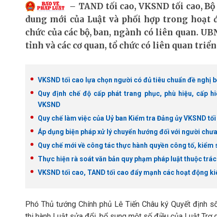
TAND tối cao, VKSND tối cao, Bộ
dung mới của Luật và phối hợp trong hoạt đ
chức của các bộ, ban, ngành có liên quan. U
tỉnh và các cơ quan, tổ chức có liên quan tri
VKSND tối cao lựa chọn người có đủ tiêu chuẩn đề nghị 
Quy định chế độ cấp phát trang phục, phù hiệu, cấp h
VKSND
Quy chế làm việc của Uỷ ban Kiểm tra Đảng ủy VKSND tối
Áp dụng biện pháp xử lý chuyển hướng đối với người chưa
Quy chế mới về công tác thực hành quyền công tố, kiểm s
Thực hiện rà soát văn bản quy phạm pháp luật thuộc trá
VKSND tối cao, TAND tối cao đẩy mạnh các hoạt động kiểm
Phó Thủ tướng Chính phủ Lê Tiến Châu ký Quyết định s
thi hành Luật sửa đổi, bổ sung một số điều của Luật Trợ g