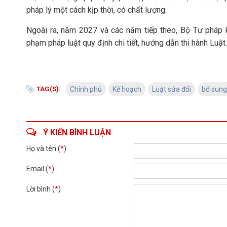
pháp lý một cách kịp thời, có chất lượng.
Ngoài ra, năm 2027 và các năm tiếp theo, Bộ Tư pháp k
phạm pháp luật quy định chi tiết, hướng dẫn thi hành Luật.
TAG(S):
Chính phủ
Kế hoạch
Luật sửa đổi
bổ sung
Ý KIẾN BÌNH LUẬN
Họ và tên (
*
)
Email (
*
)
Lời bình (
*
)