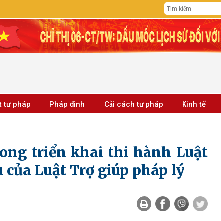
t tư pháp
Pháp đình
Cải cách tư pháp
Kinh tế
ng triển khai thi hành Luật
u của Luật Trợ giúp pháp lý