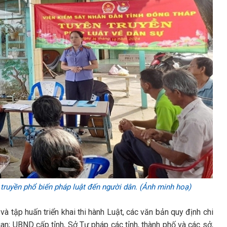
truyền phổ biến pháp luật đến người dân. (Ảnh minh hoạ)
và tập huấn triển khai thi hành Luật, các văn bản quy định chi
uan; UBND cấp tỉnh, Sở Tư pháp các tỉnh, thành phố và các sở,