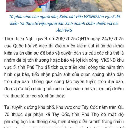
Từ phản ánh của người dân, Kiểm sát viên VKSND khu vực 5 đã
kiểm tra thực tế việc người dân kinh doanh chấn chiếm vỉa hè.
Ảnh:VKS
Thực hiện Nghị quyết số 205/2025/QH15 ngày 24/6/2025
của Quốc hội về việc thí điểm Viện kiểm sát nhân dân khởi
kiện vụ án dân sự để bảo vệ quyền dân sự của các chủ thể là
nhóm dễ bị tổn thương hoặc bảo vệ lợi ích công, VKSND khu
vực 5, tỉnh Phú Thọ đã tích cực triển khai công tác nắm tình
hình địa bàn, tiếp nhận phản ánh của quần chúng nhân dân
trên địa bàn. Thông qua công tác tuyên tuyền trên địa bàn,
đơn vị đã tiếp nhận phản ánh của nhân dân và trực tiếp kiểm
tra thực tế tại cơ sở, nhận thấy:
Tại tuyến đường khu phố, khu vực chợ Tây Cốc nằm trên QL
70 thuộc địa phận xã Tây Cốc, tỉnh Phú Thọ có mật độ
phương tiện lưu thông cao, hiện đang diễn ra tình trạng nhiều