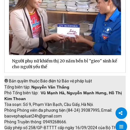
Người phụ nữ khiếm thị 20 năm bền bỉ "gieo" sinh kế
D
cho người yếu thế
t
®
Bản quyền thuộc Báo điện tử Bảo vệ pháp luật
Tổng biên tập:
Nguyễn Văn Thắng
Phó Tổng biên tập:
Vũ Mạnh Hà, Nguyễn Mạnh Hưng, Hồ Thị
Kim Thoan
Tòa soạn: Số 9, Phạm Văn Bạch, Cầu Giấy, Hà Nội.
Phòng Phóng viên đa phương tiện (84-24) 39387995; Email:
baovephapluat24h@gmail.com
Phòng Truyền thông: 0949268666.
Chia
Giấy phép số 258/GP-BTTTT cấp ngày 16/09/2024 của Bộ Thông