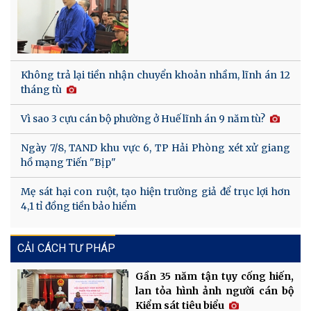
Không trả lại tiền nhận chuyển khoản nhầm, lĩnh án 12
tháng tù
Vì sao 3 cựu cán bộ phường ở Huế lĩnh án 9 năm tù?
Ngày 7/8, TAND khu vực 6, TP Hải Phòng xét xử giang
hồ mạng Tiến "Bịp"
Mẹ sát hại con ruột, tạo hiện trường giả để trục lợi hơn
4,1 tỉ đồng tiền bảo hiểm
CẢI CÁCH TƯ PHÁP
Gần 35 năm tận tụy cống hiến,
lan tỏa hình ảnh người cán bộ
Kiểm sát tiêu biểu