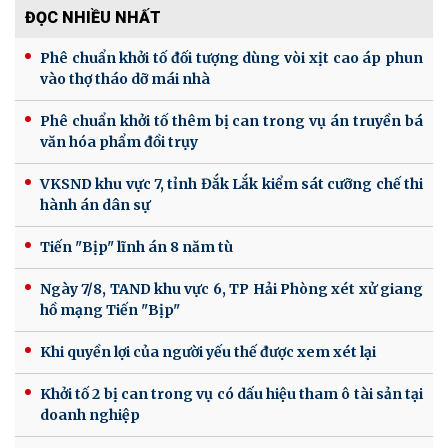
ĐỌC NHIỀU NHẤT
Phê chuẩn khởi tố đối tượng dùng vòi xịt cao áp phun
vào thợ tháo dỡ mái nhà
Phê chuẩn khởi tố thêm bị can trong vụ án truyền bá
văn hóa phẩm đồi trụy
VKSND khu vực 7, tỉnh Đắk Lắk kiểm sát cưỡng chế thi
hành án dân sự
Tiến "Bịp" lĩnh án 8 năm tù
Ngày 7/8, TAND khu vực 6, TP Hải Phòng xét xử giang
hồ mạng Tiến "Bịp"
Khi quyền lợi của người yếu thế được xem xét lại
Khởi tố 2 bị can trong vụ có dấu hiệu tham ô tài sản tại
doanh nghiệp