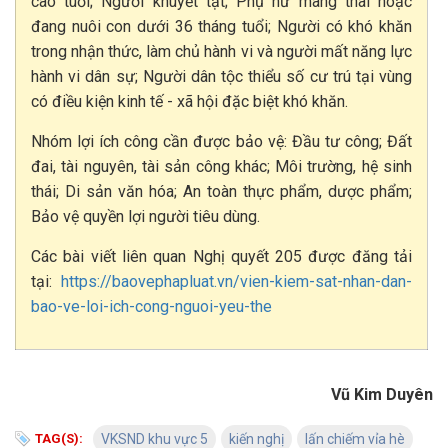
cao tuổi; Người khuyết tật; Phụ nữ mang thai hoặc
đang nuôi con dưới 36 tháng tuổi; Người có khó khăn
trong nhận thức, làm chủ hành vi và người mất năng lực
hành vi dân sự; Người dân tộc thiểu số cư trú tại vùng
có điều kiện kinh tế - xã hội đặc biệt khó khăn.
Nhóm lợi ích công cần được bảo vệ: Đầu tư công; Đất
đai, tài nguyên, tài sản công khác; Môi trường, hệ sinh
thái; Di sản văn hóa; An toàn thực phẩm, dược phẩm;
Bảo vệ quyền lợi người tiêu dùng.
Các bài viết liên quan Nghị quyết 205 được đăng tải
tại:
https://baovephapluat.vn/vien-kiem-sat-nhan-dan-
bao-ve-loi-ich-cong-nguoi-yeu-the
Vũ Kim Duyên
TAG(S):
VKSND khu vực 5
kiến nghị
lấn chiếm vỉa hè