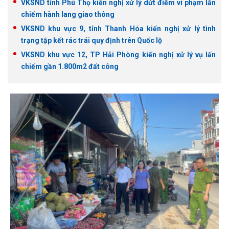
VKSND tỉnh Phú Thọ kiến nghị xử lý dứt điểm vi phạm lấn
chiếm hành lang giao thông
VKSND khu vực 9, tỉnh Thanh Hóa kiến nghị xử lý tình
trạng tập kết rác trái quy định trên Quốc lộ
VKSND khu vực 12, TP Hải Phòng kiến nghị xử lý vụ lấn
chiếm gần 1.800m2 đất công