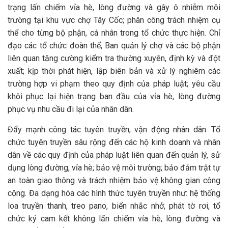
trạng lấn chiếm vỉa hè, lòng đường và gây ô nhiễm môi
trường tại khu vực chợ Tây Cốc; phân công trách nhiệm cụ
thể cho từng bộ phận, cá nhân trong tổ chức thực hiện. Chỉ
đạo các tổ chức đoàn thể, Ban quản lý chợ và các bộ phận
liên quan tăng cường kiểm tra thường xuyên, định kỳ và đột
xuất; kịp thời phát hiện, lập biên bản và xử lý nghiêm các
trường hợp vi phạm theo quy định của pháp luật; yêu cầu
khôi phục lại hiện trạng ban đầu của vỉa hè, lòng đường
phục vụ nhu cầu đi lại của nhân dân.
Đẩy mạnh công tác tuyên truyền, vận động nhân dân: Tổ
chức tuyên truyền sâu rộng đến các hộ kinh doanh và nhân
dân về các quy định của pháp luật liên quan đến quản lý, sử
dụng lòng đường, vỉa hè; bảo vệ môi trường; bảo đảm trật tự
an toàn giao thông và trách nhiệm bảo vệ không gian công
cộng. Đa dạng hóa các hình thức tuyên truyền như: hệ thống
loa truyền thanh, treo pano, biển nhắc nhở, phát tờ rơi, tổ
chức ký cam kết không lấn chiếm vỉa hè, lòng đường và