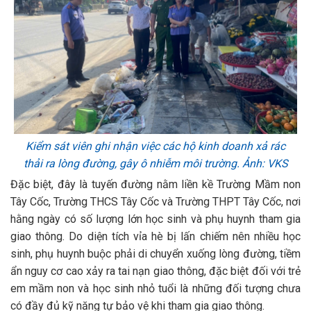
Kiểm sát viên ghi nhận việc các hộ kinh doanh xả rác
thải ra lòng đường, gây ô nhiễm môi trường. Ảnh: VKS
Đặc biệt, đây là tuyến đường nằm liền kề Trường Mầm non
Tây Cốc, Trường THCS Tây Cốc và Trường THPT Tây Cốc, nơi
hằng ngày có số lượng lớn học sinh và phụ huynh tham gia
giao thông. Do diện tích vỉa hè bị lấn chiếm nên nhiều học
sinh, phụ huynh buộc phải di chuyển xuống lòng đường, tiềm
ẩn nguy cơ cao xảy ra tai nạn giao thông, đặc biệt đối với trẻ
em mầm non và học sinh nhỏ tuổi là những đối tượng chưa
có đầy đủ kỹ năng tự bảo vệ khi tham gia giao thông.