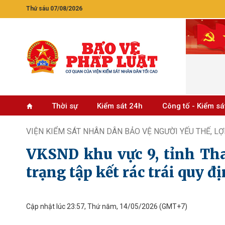
Thứ sáu 07/08/2026
Thời sự
Kiểm sát 24h
Công tố - Kiểm sá
VIỆN KIỂM SÁT NHÂN DÂN BẢO VỆ NGƯỜI YẾU THẾ, LỢ
VKSND khu vực 9, tỉnh Tha
trạng tập kết rác trái quy đ
Cập nhật lúc 23:57, Thứ năm, 14/05/2026
(GMT+7)