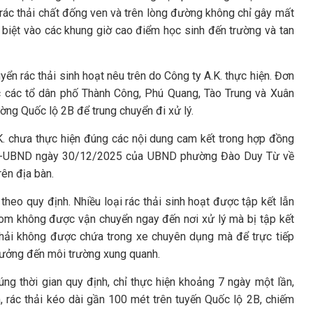
rác thải chất đống ven và trên lòng đường không chỉ gây mất
 biệt vào các khung giờ cao điểm học sinh đến trường và tan
uyển rác thải sinh hoạt nêu trên do Công ty A.K. thực hiện. Đơn
ộc các tổ dân phố Thành Công, Phú Quang, Tào Trung và Xuân
ờng Quốc lộ 2B để trung chuyển đi xử lý.
A.K. chưa thực hiện đúng các nội dung cam kết trong hợp đồng
/ĐA-UBND ngày 30/12/2025 của UBND phường Đào Duy Từ về
rên địa bàn.
theo quy định. Nhiều loại rác thải sinh hoạt được tập kết lẫn
 gom không được vận chuyển ngay đến nơi xử lý mà bị tập kết
thải không được chứa trong xe chuyên dụng mà để trực tiếp
 hưởng đến môi trường xung quanh.
ng thời gian quy định, chỉ thực hiện khoảng 7 ngày một lần,
, rác thải kéo dài gần 100 mét trên tuyến Quốc lộ 2B, chiếm