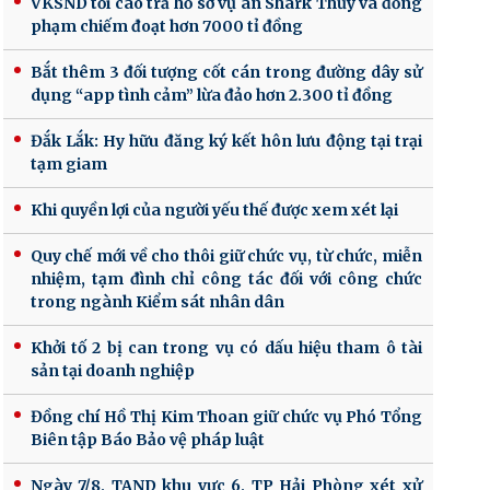
VKSND tối cao trả hồ sơ vụ án Shark Thủy và đồng
phạm chiếm đoạt hơn 7000 tỉ đồng
Bắt thêm 3 đối tượng cốt cán trong đường dây sử
dụng “app tình cảm” lừa đảo hơn 2.300 tỉ đồng
Đắk Lắk: Hy hữu đăng ký kết hôn lưu động tại trại
tạm giam
Khi quyền lợi của người yếu thế được xem xét lại
Quy chế mới về cho thôi giữ chức vụ, từ chức, miễn
nhiệm, tạm đình chỉ công tác đối với công chức
trong ngành Kiểm sát nhân dân
Khởi tố 2 bị can trong vụ có dấu hiệu tham ô tài
sản tại doanh nghiệp
Đồng chí Hồ Thị Kim Thoan giữ chức vụ Phó Tổng
Biên tập Báo Bảo vệ pháp luật
Ngày 7/8, TAND khu vực 6, TP Hải Phòng xét xử