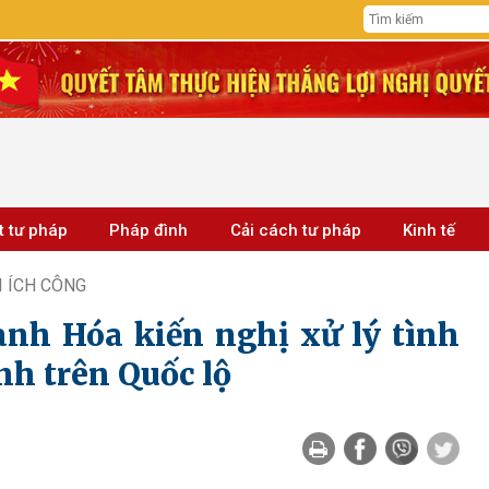
t tư pháp
Pháp đình
Cải cách tư pháp
Kinh tế
I ÍCH CÔNG
nh Hóa kiến nghị xử lý tình
ịnh trên Quốc lộ