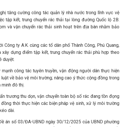
hị tăng cường công tác quản lý nhà nước trong lĩnh vực vệ
c tập kết, trung chuyển rác thải tại lòng đường Quốc lộ 2B.
gom và vận chuyển rác thải sinh hoạt trên địa bàn nhằm bảo
 Công ty A.K. cùng các tổ dân phố Thành Công, Phú Quang,
à xây dựng điểm tập kết, trung chuyển rác thải phù hợp theo
 duyệt.
 mạnh công tác tuyên truyền, vận động người dân thực hiện
p luật về bảo vệ môi trường; nâng cao ý thức cộng đồng trong
 minh đô thị.
khẩn trương thu dọn, vận chuyển toàn bộ số rác đang tồn đọng
 đồng thời thực hiện các biện pháp vệ sinh, xử lý môi trường
kéo dài.
ng Đề án số 03/ĐA-UBND ngày 30/12/2025 của UBND phường