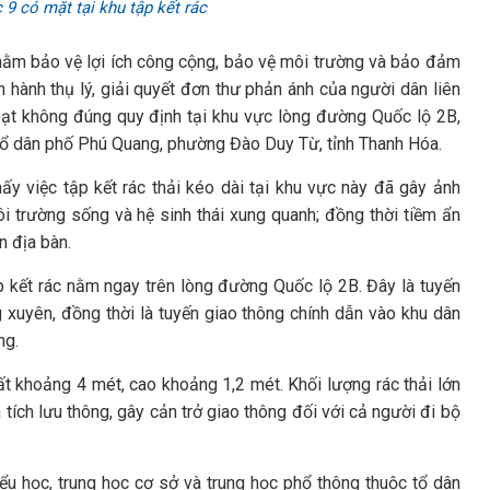
9 có mặt tại khu tập kết rác
nhằm bảo vệ lợi ích công cộng, bảo vệ môi trường và bảo đảm
hành thụ lý, giải quyết đơn thư phản ánh của người dân liên
 hoạt không đúng quy định tại khu vực lòng đường Quốc lộ 2B,
 tổ dân phố Phú Quang, phường Đào Duy Từ, tỉnh Thanh Hóa.
ấy việc tập kết rác thải kéo dài tại khu vực này đã gây ảnh
ôi trường sống và hệ sinh thái xung quanh; đồng thời tiềm ẩn
n địa bàn.
p kết rác nằm ngay trên lòng đường Quốc lộ 2B. Đây là tuyến
 xuyên, đồng thời là tuyến giao thông chính dẫn vào khu dân
ng.
ất khoảng 4 mét, cao khoảng 1,2 mét. Khối lượng rác thải lớn
tích lưu thông, gây cản trở giao thông đối với cả người đi bộ
ểu học, trung học cơ sở và trung học phổ thông thuộc tổ dân