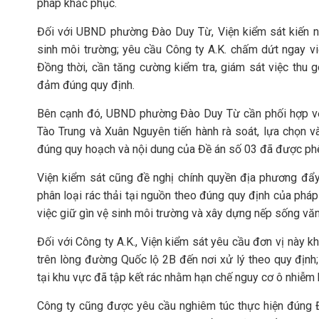
pháp khắc phục.
Đối với UBND phường Đào Duy Từ, Viện kiểm sát kiến ng
sinh môi trường; yêu cầu Công ty A.K. chấm dứt ngay việ
Đồng thời, cần tăng cường kiểm tra, giám sát việc thu 
đảm đúng quy định.
Bên cạnh đó, UBND phường Đào Duy Từ cần phối hợp với
Tào Trung và Xuân Nguyên tiến hành rà soát, lựa chọn v
đúng quy hoạch và nội dung của Đề án số 03 đã được phê
Viện kiểm sát cũng đề nghị chính quyền địa phương đẩy
phân loại rác thải tại nguồn theo đúng quy định của phá
việc giữ gìn vệ sinh môi trường và xây dựng nếp sống văn
Đối với Công ty A.K., Viện kiểm sát yêu cầu đơn vị này 
trên lòng đường Quốc lộ 2B đến nơi xử lý theo quy định;
tại khu vực đã tập kết rác nhằm hạn chế nguy cơ ô nhiễm 
Công ty cũng được yêu cầu nghiêm túc thực hiện đú