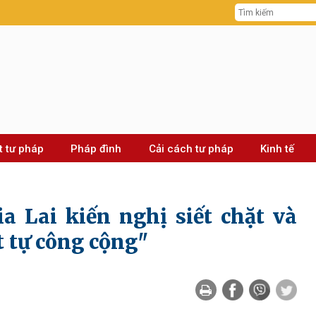
t tư pháp
Pháp đình
Cải cách tư pháp
Kinh tế
a Lai kiến nghị siết chặt và
t tự công cộng"