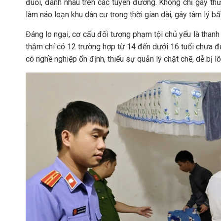
đuổi, đánh nhau trên các tuyến đường. Không chỉ gây thư
làm náo loạn khu dân cư trong thời gian dài, gây tâm lý bất
Đáng lo ngại, cơ cấu đối tượng phạm tội chủ yếu là thanh 
thậm chí có 12 trường hợp từ 14 đến dưới 16 tuổi chưa đủ
có nghề nghiệp ổn định, thiếu sự quản lý chặt chẽ, dễ bị l