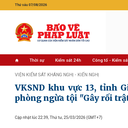
Thứ sáu 07/08/2026
Thời sự
Kiểm sát 24h
Công tố - Kiểm sá
VIỆN KIỂM SÁT KHÁNG NGHỊ - KIẾN NGHỊ
VKSND khu vực 13, tỉnh Gi
phòng ngừa tội "Gây rối trậ
Cập nhật lúc 22:39, Thứ tư, 25/03/2026
(GMT+7)