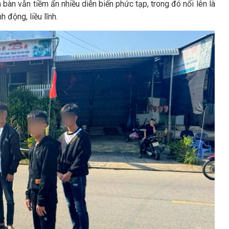
 bàn vẫn tiềm ẩn nhiều diễn biến phức tạp, trong đó nổi lên là
h động, liều lĩnh.