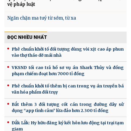
vệ pháp luật
Ngăn chặn ma tuý từ sớm, từ xa
ĐỌC NHIỀU NHẤT
Phê chuẩn khởi tố đối tượng dùng vòi xịt cao áp phun
vào thợ tháo dỡ mái nhà
VKSND tối cao trả hồ sơ vụ án Shark Thủy và đồng
phạm chiếm đoạt hơn 7000 tỉ đồng
Phê chuẩn khởi tố thêm bị can trong vụ án truyền bá
văn hóa phẩm đồi trụy
Bắt thêm 3 đối tượng cốt cán trong đường dây sử
dụng “app tình cảm” lừa đảo hơn 2.300 tỉ đồng
Đắk Lắk: Hy hữu đăng ký kết hôn lưu động tại trại tạm
giam