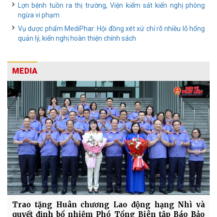
Lợn bệnh tuồn ra thị trường, Viện kiểm sát kiến nghị phòng
ngừa vi phạm
Vụ dược phẩm MediPhar: Hội đồng xét xử chỉ rõ nhiều lỗ hổng
quản lý, kiến nghị hoàn thiện chính sách
MEDIA
Trao tặng Huân chương Lao động hạng Nhì và
quyết định bổ nhiệm Phó Tổng Biên tập Báo Bảo