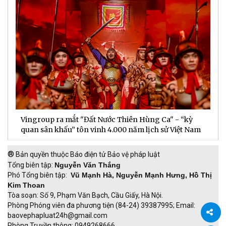
Vingroup ra mắt "Đất Nước Thiên Hùng Ca" - “kỳ
S
quan sân khấu” tôn vinh 4.000 năm lịch sử Việt Nam
P
®
Bản quyền thuộc Báo điện tử Bảo vệ pháp luật
Tổng biên tập:
Nguyễn Văn Thắng
Phó Tổng biên tập:
Vũ Mạnh Hà, Nguyễn Mạnh Hưng, Hồ Thị
Kim Thoan
Tòa soạn: Số 9, Phạm Văn Bạch, Cầu Giấy, Hà Nội.
Phòng Phóng viên đa phương tiện (84-24) 39387995; Email:
baovephapluat24h@gmail.com
Phòng Truyền thông: 0949268666.