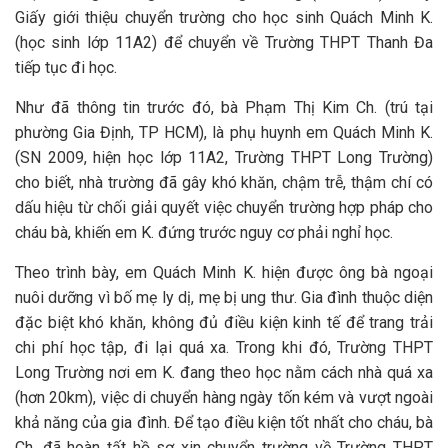
Giấy giới thiệu chuyển trường cho học sinh Quách Minh K.
(học sinh lớp 11A2) để chuyển về Trường THPT Thanh Đa
tiếp tục đi học.
Như đã thông tin trước đó, bà Phạm Thị Kim Ch. (trú tại
phường Gia Định, TP HCM), là phụ huynh em Quách Minh K.
(SN 2009, hiện học lớp 11A2, Trường THPT Long Trường)
cho biết, nhà trường đã gây khó khăn, chậm trễ, thậm chí có
dấu hiệu từ chối giải quyết việc chuyển trường hợp pháp cho
cháu bà, khiến em K. đứng trước nguy cơ phải nghỉ học.
Theo trình bày, em Quách Minh K. hiện được ông bà ngoại
nuôi dưỡng vì bố mẹ ly dị, mẹ bị ung thư. Gia đình thuộc diện
đặc biệt khó khăn, không đủ điều kiện kinh tế để trang trải
chi phí học tập, đi lại quá xa. Trong khi đó, Trường THPT
Long Trường nơi em K. đang theo học nằm cách nhà quá xa
(hơn 20km), việc di chuyển hàng ngày tốn kém và vượt ngoài
khả năng của gia đình. Để tạo điều kiện tốt nhất cho cháu, bà
Ch. đã hoàn tất hồ sơ xin chuyển trường về Trường THPT