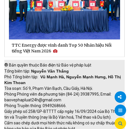
Người phụ nữ khiếm thị 20 năm bền bỉ "gieo" sinh kế
D
cho người yếu thế
t
®
Bản quyền thuộc Báo điện tử Bảo vệ pháp luật
Tổng biên tập:
Nguyễn Văn Thắng
Phó Tổng biên tập:
Vũ Mạnh Hà, Nguyễn Mạnh Hưng, Hồ Thị
Kim Thoan
Tòa soạn: Số 9, Phạm Văn Bạch, Cầu Giấy, Hà Nội.
Phòng Phóng viên đa phương tiện (84-24) 39387995; Email:
baovephapluat24h@gmail.com
Phòng Truyền thông: 0949268666.
Chia
Giấy phép số 258/GP-BTTTT cấp ngày 16/09/2024 của Bộ Thông
tin và Truyền thông (nay là Bộ Văn hoá, Thể thao và Du lịch).
sẻ
Cấm sao chép dưới mọi hình thức nếu không có sự chấp thuận
bằng văn bản của Báo Bảo vệ pháp luật.