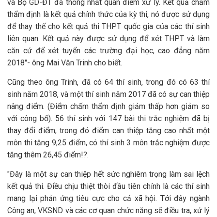
và Bộ GD-ĐT đã thống nhất quan điểm xử lý. Kết quả chấm
thẩm định là kết quả chính thức của kỳ thi, nó được sử dụng
để thay thế cho kết quả thi THPT quốc gia của các thí sinh
liên quan. Kết quả này được sử dụng để xét THPT và làm
căn cứ để xét tuyển các trường đại học, cao đẳng năm
2018"- ông Mai Văn Trinh cho biết.
Cũng theo ông Trinh, đã có 64 thí sinh, trong đó có 63 thí
sinh năm 2018, và một thí sinh năm 2017 đã có sự can thiệp
nâng điểm. (Điểm chấm thẩm định giảm thấp hơn giảm so
với công bố). 56 thí sinh với 147 bài thi trắc nghiệm đã bị
thay đổi điểm, trong đó điểm can thiệp tăng cao nhất một
môn thi tăng 9,25 điểm, có thí sinh 3 môn trắc nghiệm được
tăng thêm 26,45 điểm!?.
"Đây là một sự can thiệp hết sức nghiêm trọng làm sai lệch
kết quả thi. Điều chịu thiệt thòi đầu tiên chính là các thí sinh
mang lại phản ứng tiêu cực cho cả xã hội. Tới đây ngành
Công an, VKSND và các cơ quan chức năng sẽ điều tra, xử lý