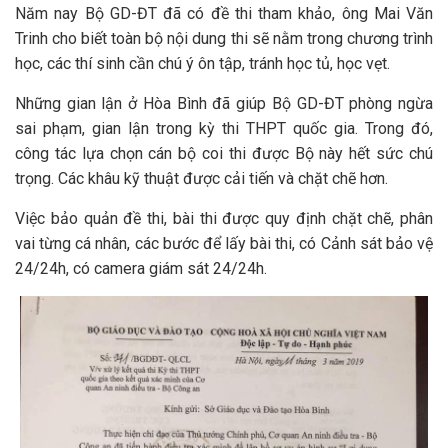
Năm nay Bộ GD-ĐT đã có đề thi tham khảo, ông Mai Văn
Trinh cho biết toàn bộ nội dung thi sẽ nằm trong chương trình
học, các thí sinh cần chú ý ôn tập, tránh học tủ, học vẹt.
Những gian lận ở Hòa Bình đã giúp Bộ GD-ĐT phòng ngừa
sai phạm, gian lận trong kỳ thi THPT quốc gia. Trong đó,
công tác lựa chọn cán bộ coi thi được Bộ này hết sức chú
trọng. Các khâu kỹ thuật được cải tiến và chặt chẽ hơn.
Việc bảo quản đề thi, bài thi được quy định chặt chẽ, phân
vai từng cá nhân, các bước để lấy bài thi, có Cảnh sát bảo vệ
24/24h, có camera giám sát 24/24h.