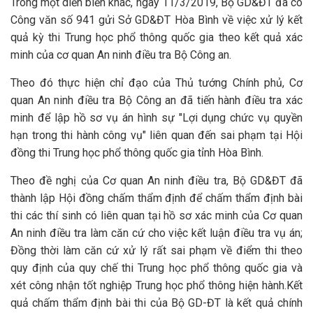
Trong một diễn biến khác, ngày 11/3/2019, Bộ GD&ĐT đã có
Công văn số 941 gửi Sở GD&ĐT Hòa Bình về việc xử lý kết
quả kỳ thi Trung học phổ thông quốc gia theo kết quả xác
minh của cơ quan An ninh điều tra Bộ Công an.
Theo đó thực hiện chỉ đạo của Thủ tướng Chính phủ, Cơ
quan An ninh điều tra Bộ Công an đã tiến hành điều tra xác
minh để lập hồ sơ vụ án hình sự "Lợi dụng chức vụ quyền
hạn trong thi hành công vụ" liên quan đến sai phạm tại Hội
đồng thi Trung học phổ thông quốc gia tỉnh Hòa Bình.
Theo đề nghị của Cơ quan An ninh điều tra, Bộ GD&ĐT đã
thành lập Hội đồng chấm thẩm định để chấm thẩm định bài
thi các thí sinh có liên quan tại hồ sơ xác minh của Cơ quan
An ninh điều tra làm căn cứ cho việc kết luận điều tra vụ án;
Đồng thời làm căn cứ xử lý rất sai phạm về điểm thi theo
quy định của quy chế thi Trung học phổ thông quốc gia và
xét công nhận tốt nghiệp Trung học phổ thông hiện hành.Kết
quả chấm thẩm định bài thi của Bộ GD-ĐT là kết quả chính