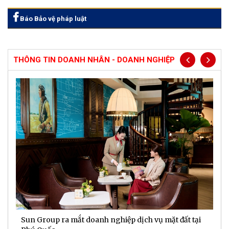
Báo Bảo vệ pháp luật
THÔNG TIN DOANH NHÂN - DOANH NGHIỆP
Sun Group ra mắt doanh nghiệp dịch vụ mặt đất tại
C