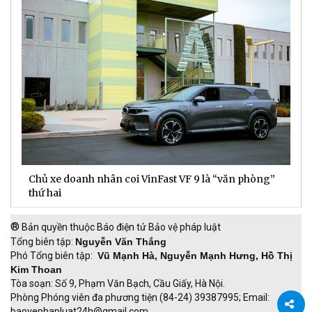
Chủ xe doanh nhân coi VinFast VF 9 là “văn phòng”
T
thứ hai
t
®
Bản quyền thuộc Báo điện tử Bảo vệ pháp luật
Tổng biên tập:
Nguyễn Văn Thắng
Phó Tổng biên tập:
Vũ Mạnh Hà, Nguyễn Mạnh Hưng, Hồ Thị
Kim Thoan
Tòa soạn: Số 9, Phạm Văn Bạch, Cầu Giấy, Hà Nội.
Phòng Phóng viên đa phương tiện (84-24) 39387995; Email:
baovephapluat24h@gmail.com