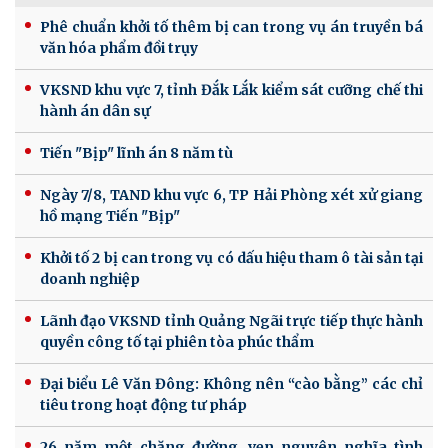
Phê chuẩn khởi tố thêm bị can trong vụ án truyền bá
văn hóa phẩm đồi trụy
VKSND khu vực 7, tỉnh Đắk Lắk kiểm sát cưỡng chế thi
hành án dân sự
Tiến "Bịp" lĩnh án 8 năm tù
Ngày 7/8, TAND khu vực 6, TP Hải Phòng xét xử giang
hồ mạng Tiến "Bịp"
Khởi tố 2 bị can trong vụ có dấu hiệu tham ô tài sản tại
doanh nghiệp
Lãnh đạo VKSND tỉnh Quảng Ngãi trực tiếp thực hành
quyền công tố tại phiên tòa phúc thẩm
Đại biểu Lê Văn Đông: Không nên “cào bằng” các chỉ
tiêu trong hoạt động tư pháp
26 năm một chặng đường, vẹn nguyên nghĩa tình