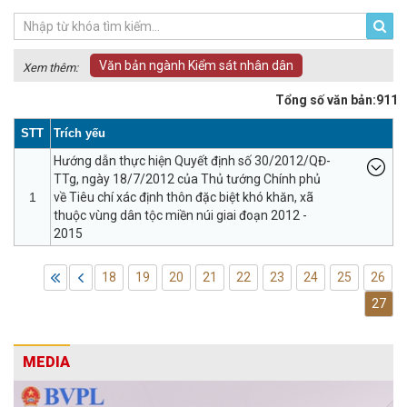
Văn bản ngành Kiểm sát nhân dân
Xem thêm:
Tổng số văn bản:911
STT
Trích yếu
Hướng dẫn thực hiện Quyết định số 30/2012/QĐ-
TTg, ngày 18/7/2012 của Thủ tướng Chính phủ
1
về Tiêu chí xác định thôn đặc biệt khó khăn, xã
thuộc vùng dân tộc miền núi giai đoạn 2012 -
2015
18
19
20
21
22
23
24
25
26
27
MEDIA