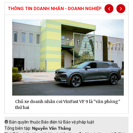
THÔNG TIN DOANH NHÂN - DOANH NGHIỆP
Chủ xe doanh nhân coi VinFast VF 9 là “văn phòng”
T
thứ hai
t
®
Bản quyền thuộc Báo điện tử Bảo vệ pháp luật
Tổng biên tập:
Nguyễn Văn Thắng