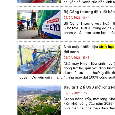
chuyển đổi xanh của nền kinh t
Bộ Công thương đề xuất bá
09/04/2026 18:44
Bộ Công Thương vừa hoàn th
50/2025/TT-BCT, trong đó đề x
phạm vi cả nước, sớm hơn một 
Nhà máy nhiên liệu
sinh
học
đổi xanh
06/04/2026 15:48
Nhà máy Nhiên liệu sinh học
động trở lại, gắn với định hướ
được tối ưu theo hướng tiết k
nguyên. Dự kiến giữa tháng 4, nhà máy đạt 100% công suất
Đầu tư 1,2 tỉ USD mở rộng 
02/01/2026 17:28
Dự án nâng cấp, mở rộng Nhà
kiến khởi công đầu năm 2026, h
5 và hiện đại hóa toàn diện dây