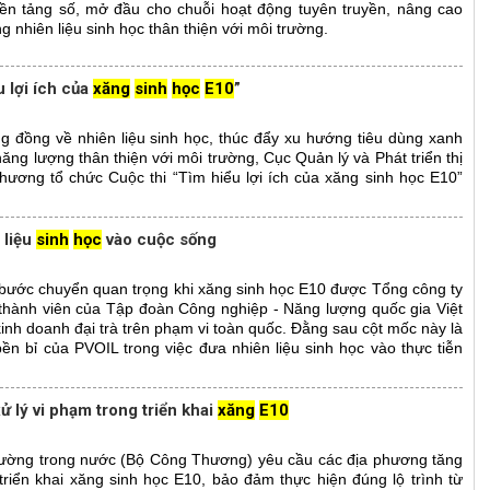
nền tảng số, mở đầu cho chuỗi hoạt động tuyên truyền, nâng cao
 nhiên liệu sinh học thân thiện với môi trường.
 lợi ích của
xăng
sinh
học
E10
”
 đồng về nhiên liệu sinh học, thúc đẩy xu hướng tiêu dùng xanh
ăng lượng thân thiện với môi trường, Cục Quản lý và Phát triển thị
ương tổ chức Cuộc thi “Tìm hiểu lợi ích của xăng sinh học E10”
 liệu
sinh
học
vào cuộc sống
bước chuyển quan trọng khi xăng sinh học E10 được Tổng công ty
thành viên của Tập đoàn Công nghiệp - Năng lượng quốc gia Việt
kinh doanh đại trà trên phạm vi toàn quốc. Đằng sau cột mốc này là
ền bỉ của PVOIL trong việc đưa nhiên liệu sinh học vào thực tiễn
ử lý vi phạm trong triển khai
xăng
E10
 trường trong nước (Bộ Công Thương) yêu cầu các địa phương tăng
triển khai xăng sinh học E10, bảo đảm thực hiện đúng lộ trình từ