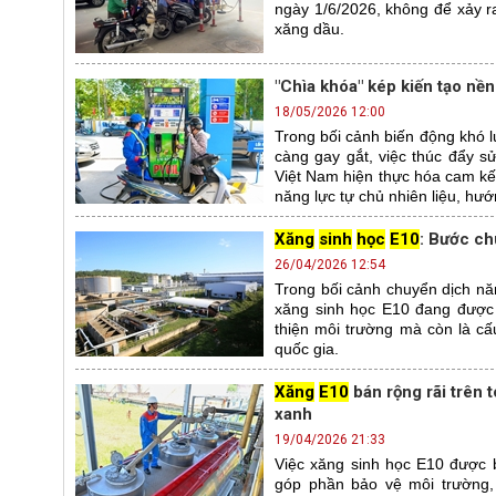
ngày 1/6/2026, không để xảy r
xăng dầu.
"Chìa khóa" kép kiến tạo nề
18/05/2026 12:00
Trong bối cảnh biến động khó l
càng gay gắt, việc thúc đẩy s
Việt Nam hiện thực hóa cam kế
năng lực tự chủ nhiên liệu, hướ
Xăng
sinh
học
E10
: Bước ch
26/04/2026 12:54
Trong bối cảnh chuyển dịch nă
xăng sinh học E10 đang được c
thiện môi trường mà còn là c
quốc gia.
Xăng
E10
bán rộng rãi trên 
xanh
19/04/2026 21:33
Việc xăng sinh học E10 được 
góp phần bảo vệ môi trường,