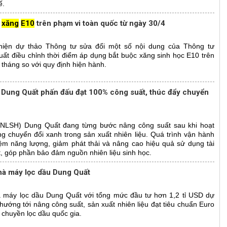
ế.
n
xăng
E10
trên phạm vi toàn quốc từ ngày 30/4
iện dự thảo Thông tư sửa đổi một số nội dung của Thông tư
uất điều chỉnh thời điểm áp dụng bắt buộc xăng sinh học E10 trên
tháng so với quy định hiện hành.
Dung Quất phấn đấu đạt 100% công suất, thúc đẩy chuyển
 (NLSH) Dung Quất đang từng bước nâng công suất sau khi hoạt
ng chuyển đổi xanh trong sản xuất nhiên liệu. Quá trình vận hành
iệm năng lượng, giảm phát thải và nâng cao hiệu quả sử dụng tài
, góp phần bảo đảm nguồn nhiên liệu sinh học.
Nhà máy lọc dầu Dung Quất
 máy lọc dầu Dung Quất với tổng mức đầu tư hơn 1,2 tỉ USD dự
ướng tới nâng công suất, sản xuất nhiên liệu đạt tiêu chuẩn Euro
 chuyền lọc dầu quốc gia.