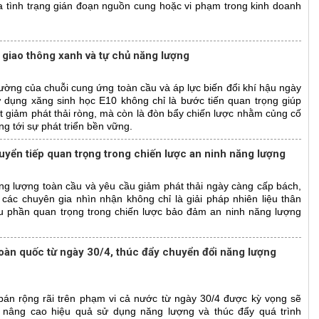
a tình trạng gián đoạn nguồn cung hoặc vi phạm trong kinh doanh
n giao thông xanh và tự chủ năng lượng
ường của chuỗi cung ứng toàn cầu và áp lực biến đổi khí hậu ngày
ử dụng xăng sinh học E10 không chỉ là bước tiến quan trọng giúp
t giảm phát thải ròng, mà còn là đòn bẩy chiến lược nhằm củng cố
ng tới sự phát triển bền vững.
uyển tiếp quan trọng trong chiến lược an ninh năng lượng
ng lượng toàn cầu và yêu cầu giảm phát thải ngày càng cấp bách,
ác chuyên gia nhìn nhận không chỉ là giải pháp nhiên liệu thân
ấu phần quan trọng trong chiến lược bảo đảm an ninh năng lượng
toàn quốc từ ngày 30/4, thúc đẩy chuyển đổi năng lượng
bán rộng rãi trên phạm vi cả nước từ ngày 30/4 được kỳ vọng sẽ
 nâng cao hiệu quả sử dụng năng lượng và thúc đẩy quá trình