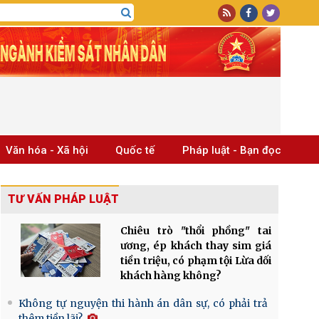
Văn hóa - Xã hội
Quốc tế
Pháp luật - Bạn đọc
TƯ VẤN PHÁP LUẬT
Chiêu trò "thổi phồng" tai
ương, ép khách thay sim giá
tiền triệu, có phạm tội Lừa dối
khách hàng không?
Không tự nguyện thi hành án dân sự, có phải trả
thêm tiền lãi?