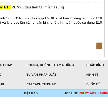
ọc
E10
RON95 đầu tiên tại miền Trung
ình Sơn (BSR) vừa phối hợp PVOIL xuất bán lô xăng sinh học E10
 và khu vực lân cận chuẩn bị cho lộ trình toàn quốc sử dụng E10
1
TƯ PHÁP
PHÒNG, CHỐNG THAM NHŨNG
PHÁP ĐÌNH
C
TƯ VẤN PHÁP LUẬT
KINH TẾ
THƯ
CẢI CÁCH TƯ PHÁP
QUỐC TẾ
ĐẶT BÁO
HOT LINE:
0912259429 – 0988