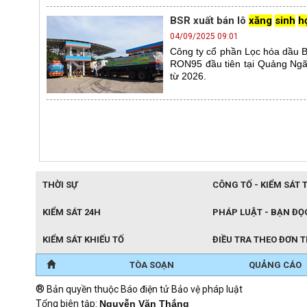
BSR xuất bán lô
xăng
sinh
h
04/09/2025 09:01
Công ty cổ phần Lọc hóa dầu B
RON95 đầu tiên tại Quảng Ngãi
từ 2026.
THỜI SỰ
CÔNG TỐ - KIỂM SÁT 
KIỂM SÁT 24H
PHÁP LUẬT - BẠN ĐỌ
KIỂM SÁT KHIẾU TỐ
ĐIỀU TRA THEO ĐƠN 
TÒA SOẠN
QUẢNG CÁO
®
Bản quyền thuộc Báo điện tử Bảo vệ pháp luật
Tổng biên tập:
Nguyễn Văn Thắng