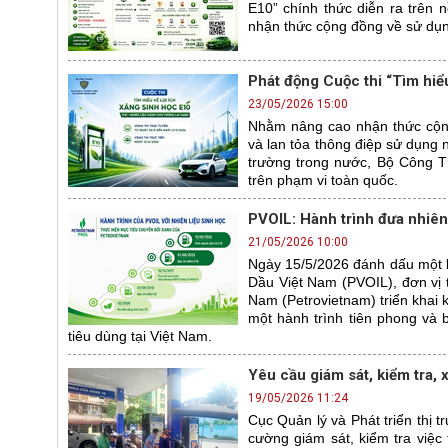
E10” chính thức diễn ra trên 
nhận thức cộng đồng về sử dụng
Phát động Cuộc thi “Tìm hiểu
23/05/2026 15:00
Nhằm nâng cao nhận thức cộng
và lan tỏa thông điệp sử dụng n
trường trong nước, Bộ Công Th
trên phạm vi toàn quốc.
PVOIL: Hành trình đưa nhiên
21/05/2026 10:00
Ngày 15/5/2026 đánh dấu một 
Dầu Việt Nam (PVOIL), đơn vị 
Nam (Petrovietnam) triển khai 
một hành trình tiên phong và b
tiêu dùng tại Việt Nam.
Yêu cầu giám sát, kiểm tra, x
19/05/2026 11:24
Cục Quản lý và Phát triển thị
cường giám sát, kiểm tra việc 