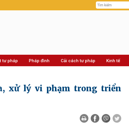
t tư pháp
Pháp đình
Cải cách tư pháp
Kinh tế
a, xử lý vi phạm trong triển