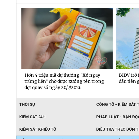
 đạt
Hơn 4 triệu mã dự thưởng “Xé ngay
BIDV trở
6 tháng
trúng liền” chờ được xướng tên trong
đầu tiên
đợt quay số ngày 20/7/2026
THỜI SỰ
CÔNG TỐ - KIỂM SÁT 
KIỂM SÁT 24H
PHÁP LUẬT - BẠN ĐỌ
KIỂM SÁT KHIẾU TỐ
ĐIỀU TRA THEO ĐƠN 