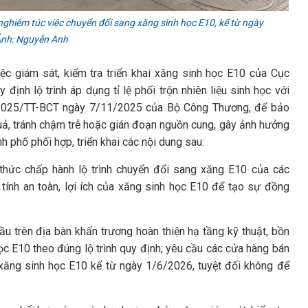
ghiêm túc việc chuyển đổi sang xăng sinh học E10, kể từ ngày
Ảnh: Nguyễn Anh
 giám sát, kiểm tra triển khai xăng sinh học E10 của Cục
 định lộ trình áp dụng tỉ lệ phối trộn nhiên liệu sinh học với
50/2025/TT-BCT ngày 7/11/2025 của Bộ Công Thương, để bảo
quả, tránh chậm trễ hoặc gián đoạn nguồn cung, gây ảnh hưởng
h phố phối hợp, triển khai các nội dung sau:
thức chấp hành lộ trình chuyển đổi sang xăng E10 của các
 tính an toàn, lợi ích của xăng sinh học E10 để tạo sự đồng
u trên địa bàn khẩn trương hoàn thiện hạ tầng kỹ thuật, bồn
ọc E10 theo đúng lộ trình quy định; yêu cầu các cửa hàng bán
 xăng sinh học E10 kể từ ngày 1/6/2026, tuyệt đối không để