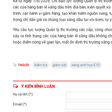
Kể từ ngày 1/6/2026: Chỉ đạo lực lượng Quản lý thị trườ
các cửa hàng bán lẻ xăng dầu trên địa bàn; kiên quyết xử
trình; các hành vi găm hàng, tạo khan hiếm nguồn cung,
trong chỉ dẫn giá và chủng loại xăng dầu tại vòi bơm; tự ý
Yêu cầu lực lượng Quản lý thị trường các cấp, công chứ
xảy ra tình trạng các cửa hàng bán lẻ xăng dầu không ch
hoặc điểm nóng về gian lận, mất ổn định thị trường xăng dầ
TAG(S):
kiểm tra
giám sát
xăng sinh học E10
Ý KIẾN BÌNH LUẬN
Họ và tên (
*
)
Email (
*
)