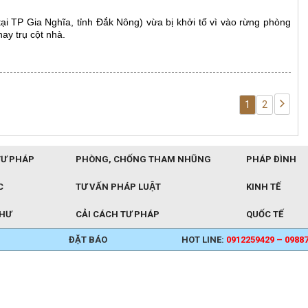
ại TP Gia Nghĩa, tỉnh Đắk Nông) vừa bị khởi tố vì vào rừng phòng
hay trụ cột nhà.
1
2
TƯ PHÁP
PHÒNG, CHỐNG THAM NHŨNG
PHÁP ĐÌNH
C
TƯ VẤN PHÁP LUẬT
KINH TẾ
THƯ
CẢI CÁCH TƯ PHÁP
QUỐC TẾ
ĐẶT BÁO
HOT LINE:
0912259429 – 0988