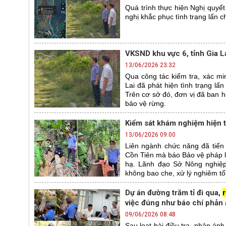
Quá trình thực hiện Nghị quyết
nghị khắc phục tình trạng lấn 
VKSND khu vực 6, tỉnh Gia La
13/06/2026 23:32
Qua công tác kiểm tra, xác mi
Lai đã phát hiện tình trạng lấ
Trên cơ sở đó, đơn vị đã ban h
bảo vệ rừng.
Kiểm sát khám nghiệm hiện t
13/06/2026 09:00
Liên ngành chức năng đã tiến
Cồn Tiên mà báo Bảo vệ pháp lu
hạ. Lãnh đạo Sở Nông nghiệp 
không bao che, xử lý nghiêm tổ
Dự án đường trăm tỉ đi qua,
việc đúng như báo chí phản
09/06/2026 08:48
Sau loạt bài điều tra, phản ánh