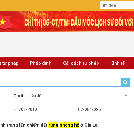
t tư pháp
Pháp đình
Cải cách tư pháp
Kinh tế
Tìm theo tiêu đề
tình trạng lấn chiếm đất
rừng
phòng
hộ
ở Gia Lai