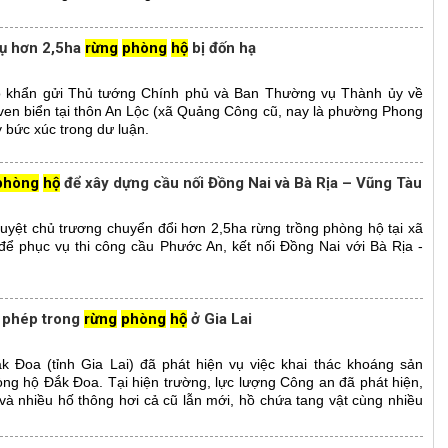
vụ hơn 2,5ha
rừng
phòng
hộ
bị đốn hạ
 khẩn gửi Thủ tướng Chính phủ và Ban Thường vụ Thành ủy về
ven biển tại thôn An Lộc (xã Quảng Công cũ, nay là phường Phong
y bức xúc trong dư luận.
phòng
hộ
để xây dựng cầu nối Đồng Nai và Bà Rịa – Vũng Tàu
yệt chủ trương chuyển đổi hơn 2,5ha rừng trồng phòng hộ tại xã
ể phục vụ thi công cầu Phước An, kết nối Đồng Nai với Bà Rịa -
i phép trong
rừng
phòng
hộ
ở Gia Lai
Đoa (tỉnh Gia Lai) đã phát hiện vụ việc khai thác khoáng sản
òng hộ Đắk Đoa. Tại hiện trường, lực lượng Công an đã phát hiện,
à nhiều hố thông hơi cả cũ lẫn mới, hồ chứa tang vật cùng nhiều