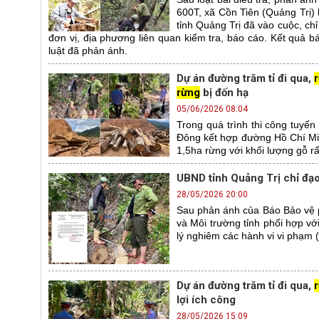
600T, xã Cồn Tiên (Quảng Trị) 
tỉnh Quảng Trị đã vào cuộc, ch
đơn vị, địa phương liên quan kiểm tra, báo cáo. Kết quả
luật đã phản ánh.
Dự án đường trăm tỉ đi qua,
rừng
bị đốn hạ
05/06/2026 08:04
Trong quá trình thi công tuy
Đông kết hợp đường Hồ Chí Min
1,5ha rừng với khối lượng gỗ rất
UBND tỉnh Quảng Trị chỉ đạo
28/05/2026 20:00
Sau phản ánh của Báo Bảo vệ p
và Môi trường tỉnh phối hợp vớ
lý nghiêm các hành vi vi phạm 
Dự án đường trăm tỉ đi qua,
lợi ích công
28/05/2026 15:09