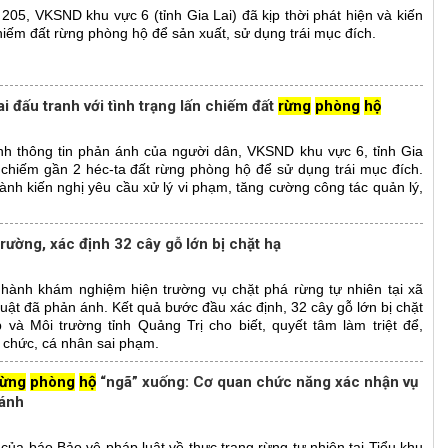
 205, VKSND khu vực 6 (tỉnh Gia Lai) đã kịp thời phát hiện và kiến
chiếm đất rừng phòng hộ để sản xuất, sử dụng trái mục đích.
i đấu tranh với tình trạng lấn chiếm đất
rừng
phòng
hộ
nh thông tin phản ánh của người dân, VKSND khu vực 6, tỉnh Gia
n chiếm gần 2 héc-ta đất rừng phòng hộ để sử dụng trái mục đích.
ành kiến nghị yêu cầu xử lý vi phạm, tăng cường công tác quản lý,
rường, xác định 32 cây gỗ lớn bị chặt hạ
 hành khám nghiệm hiện trường vụ chặt phá rừng tự nhiên tại xã
ật đã phản ánh. Kết quả bước đầu xác định, 32 cây gỗ lớn bị chặt
và Môi trường tỉnh Quảng Trị cho biết, quyết tâm làm triệt để,
 chức, cá nhân sai phạm.
rừng
phòng
hộ
“ngã” xuống: Cơ quan chức năng xác nhận vụ
 ánh
 của báo Bảo vệ pháp luật về thực trạng rừng tự nhiên tại Tiểu khu