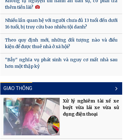
Không tự nguyện thi hành án dân sự, có phải trả
thêm tiền lãi?
Nhiều lần quan hệ với người chưa đủ 13 tuổi đến dưới
16 tuổi, bị truy cứu bao nhiêu tội danh?
Theo quy định mới, những đối tượng nào và điều
kiện để được thuê nhà ở xã hội?
“Bẫy” nghĩa vụ phát sinh và nguy cơ mất nhà sau
hơn một thập kỷ
GIAO THÔNG
Xử lý nghiêm tài xế xe
buýt vừa lái xe vừa sử
dụng điện thoại