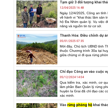
Tạm giữ 3 đối tượng khai th
12/04/2025 16:48
Ngày 12/4/2025, Công an tỉnh 
về hành vi "khai thác lâm sản 
hộ Đa Nhim quản lý. Vụ việc đ
năng và nguồn tin từ cơ sở.
Thanh Hóa: Điều chỉnh dự á
05/01/2025 07:35
Mới đây, Chủ tịch UBND tỉnh T
thuộc Chương trình 30a tại hu
giữa chừng vì đi qua rừng phòn
Chỉ đạo Công an vào cuộc v
05/12/2024 14:04
Qua kiểm tra, xác minh, cơ q
lâm phần Ban Quản lý rừng phòn
huyện Ia Grai đã chỉ đạo các c
xác minh.
Vào
rừng
phòng
hộ
khai thác