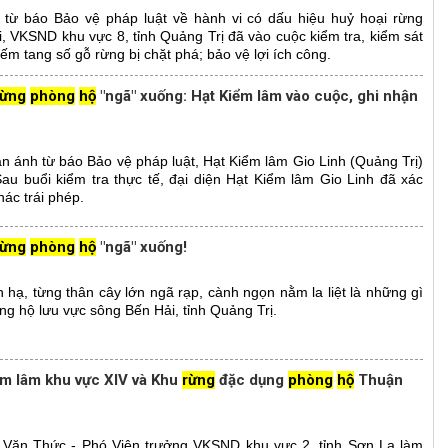
h từ báo Bảo vệ pháp luật về hành vi có dấu hiệu huỷ hoại rừng
, VKSND khu vực 8, tỉnh Quảng Trị đã vào cuộc kiểm tra, kiểm sát
m tang số gỗ rừng bị chặt phá; bảo vệ lợi ích công.
rừng
phòng
hộ
"ngã" xuống: Hạt Kiểm lâm vào cuộc, ghi nhận
hản ánh từ báo Bảo vệ pháp luật, Hạt Kiểm lâm Gio Linh (Quảng Trị)
Sau buổi kiểm tra thực tế, đại diện Hạt Kiểm lâm Gio Linh đã xác
hác trái phép.
rừng
phòng
hộ
"ngã" xuống!
n hạ, từng thân cây lớn ngã rạp, cành ngọn nằm la liệt là những gì
ng hộ lưu vực sông Bến Hải, tỉnh Quảng Trị.
iểm lâm khu vực XIV và Khu
rừng
đặc dụng
phòng
hộ
Thuận
 Văn Thức - Phó Viện trưởng VKSND khu vực 2, tỉnh Sơn La làm