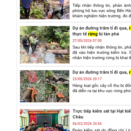
Tiếp nhận thông tin, phản án
phòng hộ lưu vực sông Bến Hải
khám nghiệm hiện trường, đo đế
Dự án đường trăm tỉ đi qua,
thực tế
rừng
bị tàn phá
27/05/2026 07:00
Sau khi tiếp nhận thông tin, p
đã vào hiện trường kiểm tra. 
nhận hiện trường rừng bị khai t
Dự án đường trăm tỉ đi qua,
23/05/2026 20:17
Hàng loạt gốc cây cổ thụ bị đố
đã diễn ra tại khu vực rừng phò
Trực tiếp kiểm sát tại Hạt k
Châu
06/02/2026 20:56
Đoàn kiểm sát do đồng chí Lò