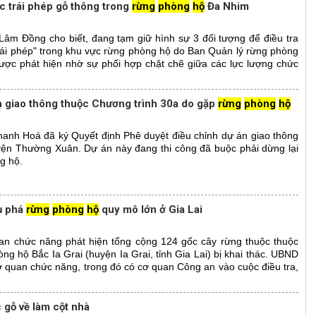
ác trái phép gỗ thông trong
rừng
phòng
hộ
Đa Nhim
Lâm Đồng cho biết, đang tạm giữ hình sự 3 đối tượng để điều tra
trái phép" trong khu vực rừng phòng hộ do Ban Quản lý rừng phòng
ược phát hiện nhờ sự phối hợp chặt chẽ giữa các lực lượng chức
n giao thông thuộc Chương trình 30a do gặp
rừng
phòng
hộ
hanh Hoá đã ký Quyết định Phê duyệt điều chỉnh dự án giao thông
yện Thường Xuân. Dự án này đang thi công đã buộc phải dừng lại
g hộ.
ụ phá
rừng
phòng
hộ
quy mô lớn ở Gia Lai
uan chức năng phát hiện tổng cộng 124 gốc cây rừng thuộc thuộc
g hộ Bắc Ia Grai (huyện Ia Grai, tỉnh Gia Lai) bị khai thác. UBND
ơ quan chức năng, trong đó có cơ quan Công an vào cuộc điều tra,
 gỗ về làm cột nhà