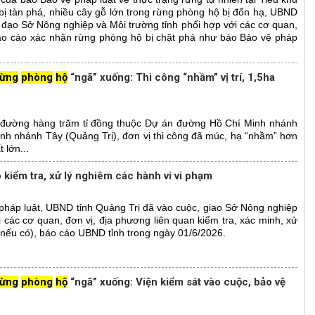
bị tàn phá, nhiều cây gỗ lớn trong rừng phòng hộ bị đốn hạ, UBND
ỉ đạo Sở Nông nghiệp và Môi trường tỉnh phối hợp với các cơ quan,
 báo cáo xác nhận rừng phòng hộ bị chặt phá như báo Bảo vệ pháp
rừng
phòng
hộ
“ngã” xuống: Thi công “nhầm” vị trí, 1,5ha
ến đường hàng trăm tỉ đồng thuộc Dự án đường Hồ Chí Minh nhánh
h nhánh Tây (Quảng Trị), đơn vị thi công đã múc, hạ “nhầm” hơn
 lớn...
 kiểm tra, xử lý nghiêm các hành vi vi phạm
háp luật, UBND tỉnh Quảng Trị đã vào cuộc, giao Sở Nông nghiệp
i các cơ quan, đơn vị, địa phương liên quan kiểm tra, xác minh, xử
(nếu có), báo cáo UBND tỉnh trong ngày 01/6/2026.
rừng
phòng
hộ
“ngã” xuống: Viện kiểm sát vào cuộc, bảo vệ