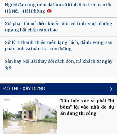
Người đàn ông ném đá làm vỡ kính ô tô trên cao tốc
Hà Nội - Hải Phòng
Xử phạt tài xế điều khiển ôtô cố tình vượt đường
ngang bất chấp cảnh báo
Xử lý 3 thanh thiếu niên lạng lách, đánh võng sau
phản ánh và tuần tra trên đường
Sân bay Nội Bài thay đổi cách đón, trả khách từ ngày
3/8
ĐÔ THỊ - XÂY DỰNG
Dân bức xúc vì phải "bì
bõm" lội vào nhà do dự
án đang thi công