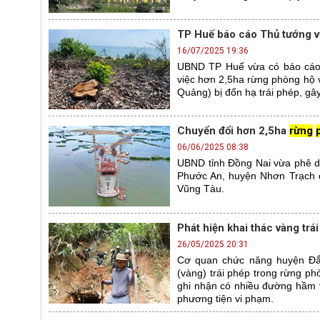
TP Huế báo cáo Thủ tướng 
16/07/2025 19:36
UBND TP Huế vừa có báo cáo
việc hơn 2,5ha rừng phòng hộ 
Quảng) bị đốn hạ trái phép, gâ
Chuyển đổi hơn 2,5ha
rừng
06/06/2025 08:38
UBND tỉnh Đồng Nai vừa phê du
Phước An, huyện Nhơn Trạch đ
Vũng Tàu.
Phát hiện khai thác vàng trá
26/05/2025 20:31
Cơ quan chức năng huyện Đắk 
(vàng) trái phép trong rừng ph
ghi nhận có nhiều đường hầm v
phương tiện vi phạm.