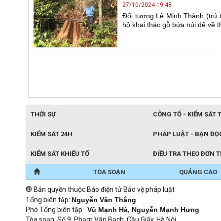
27/10/2024 19:48
Đối tượng Lê Minh Thành (trú t
hộ khai thác gỗ bứa núi để về t
THỜI SỰ
CÔNG TỐ - KIỂM SÁT 
KIỂM SÁT 24H
PHÁP LUẬT - BẠN ĐỌ
KIỂM SÁT KHIẾU TỐ
ĐIỀU TRA THEO ĐƠN 
TÒA SOẠN
QUẢNG CÁO
®
Bản quyền thuộc Báo điện tử Bảo vệ pháp luật
Tổng biên tập:
Nguyễn Văn Thắng
Phó Tổng biên tập:
Vũ Mạnh Hà, Nguyễn Mạnh Hưng
Tòa soạn: Số 9, Phạm Văn Bạch, Cầu Giấy, Hà Nội.