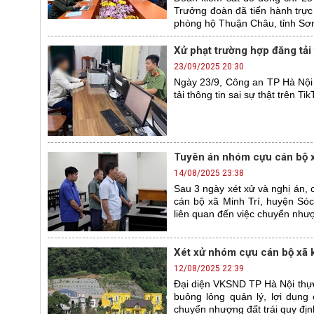
Trưởng đoàn đã tiến hành trực
phòng hộ Thuận Châu, tỉnh Sơ
Xử phạt trường hợp đăng tải 
23/09/2025 20:30
Ngày 23/9, Công an TP Hà Nội
tải thông tin sai sự thật trên T
Tuyên án nhóm cựu cán bộ x
14/08/2025 23:38
Sau 3 ngày xét xử và nghị án, 
cán bộ xã Minh Trí, huyện Sóc
liên quan đến việc chuyển như
Xét xử nhóm cựu cán bộ xã 
12/08/2025 22:39
Đại diện VKSND TP Hà Nội thực 
buông lỏng quản lý, lợi dụn
chuyển nhượng đất trái quy đị