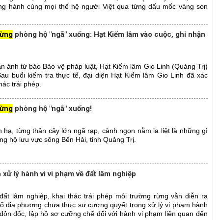
ng hành cùng mọi thế hệ người Việt qua từng dấu mốc vàng son
rừng
phòng hộ "ngã" xuống: Hạt Kiểm lâm vào cuộc, ghi nhận
hản ánh từ báo Bảo vệ pháp luật, Hạt Kiểm lâm Gio Linh (Quảng Trị)
Sau buổi kiểm tra thực tế, đại diện Hạt Kiểm lâm Gio Linh đã xác
hác trái phép.
rừng
phòng hộ "ngã" xuống!
n hạ, từng thân cây lớn ngã rạp, cành ngọn nằm la liệt là những gì
ng hộ lưu vực sông Bến Hải, tỉnh Quảng Trị.
xử lý hành vi vi phạm về đất lâm nghiệp
 đất lâm nghiệp, khai thác trái phép môi trường rừng vẫn diễn ra
số địa phương chưa thực sự cương quyết trong xử lý vi phạm hành
 đôn đốc, lập hồ sơ cưỡng chế đối với hành vi phạm liên quan đến