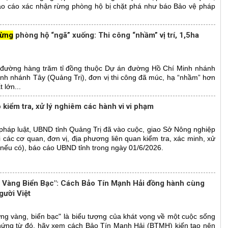
 báo cáo xác nhận rừng phòng hộ bị chặt phá như báo Bảo vệ pháp
rừng
phòng hộ “ngã” xuống: Thi công “nhầm” vị trí, 1,5ha
ến đường hàng trăm tỉ đồng thuộc Dự án đường Hồ Chí Minh nhánh
h nhánh Tây (Quảng Trị), đơn vị thi công đã múc, hạ “nhầm” hơn
 lớn...
 kiểm tra, xử lý nghiêm các hành vi vi phạm
háp luật, UBND tỉnh Quảng Trị đã vào cuộc, giao Sở Nông nghiệp
i các cơ quan, đơn vị, địa phương liên quan kiểm tra, xác minh, xử
(nếu có), báo cáo UBND tỉnh trong ngày 01/6/2026.
Vàng Biển Bạc": Cách Bảo Tín Mạnh Hải đồng hành cùng
gười Việt
ừng vàng, biển bạc" là biểu tượng của khát vọng về một cuộc sống
hứng từ đó, hãy xem cách Bảo Tín Mạnh Hải (BTMH) kiến tạo nên