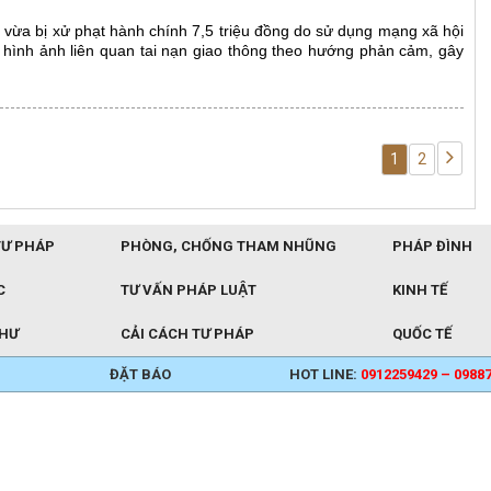
 vừa bị xử phạt hành chính 7,5 triệu đồng do sử dụng mạng xã hội
, hình ảnh liên quan tai nạn giao thông theo hướng phản cảm, gây
1
2
TƯ PHÁP
PHÒNG, CHỐNG THAM NHŨNG
PHÁP ĐÌNH
C
TƯ VẤN PHÁP LUẬT
KINH TẾ
THƯ
CẢI CÁCH TƯ PHÁP
QUỐC TẾ
ĐẶT BÁO
HOT LINE:
0912259429 – 0988