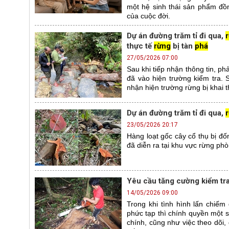
một hệ sinh thái sản phẩm đồ
của cuộc đời.
Dự án đường trăm tỉ đi qua,
thực tế
rừng
bị tàn
phá
27/05/2026 07:00
Sau khi tiếp nhận thông tin, p
đã vào hiện trường kiểm tra. 
nhận hiện trường rừng bị khai t
Dự án đường trăm tỉ đi qua,
23/05/2026 20:17
Hàng loạt gốc cây cổ thụ bị đố
đã diễn ra tại khu vực rừng phò
Yêu cầu tăng cường kiểm tra 
14/05/2026 09:00
Trong khi tình hình lấn chiếm
phức tạp thì chính quyền một 
chính, cũng như việc theo dõi,