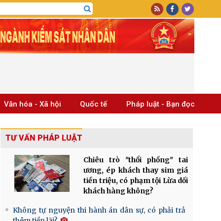
Văn hóa - Xã hội
Quốc tế
Pháp luật - Bạn đọc
TƯ VẤN PHÁP LUẬT
Chiêu trò "thổi phồng" tai
ương, ép khách thay sim giá
tiền triệu, có phạm tội Lừa dối
khách hàng không?
Không tự nguyện thi hành án dân sự, có phải trả
thêm tiền lãi?