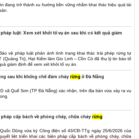
 tồn đang trở thành xu hướng bền vững nhằm khai thác hiệu quả tài
 sản.
pháp luật: Xem xét khởi tố vụ án sau khi có kết quả giám
Bảo vệ pháp luật phản ánh tình trạng khai thác trái phép rừng tự
T (Quảng Trị), Hạt Kiểm lâm Gio Linh – Cồn Cỏ đã thụ lý tin báo tố
quả giám định để xem xét khởi tố vụ án.
 ông sau khi khống chế đám cháy
rừng
ở Đà Nẵng
D xã Quế Sơn (TP Đà Nẵng) xác nhận, trên địa bàn vừa xảy ra vụ
vong.
iện pháp cấp bách về phòng cháy, chữa cháy
rừng
Quốc Dũng vừa ký Công điện số 43/CĐ-TTg ngày 25/6/2026 của
uyết liệt triển khai các biện pháp cấp bách về phòng cháy, chữa