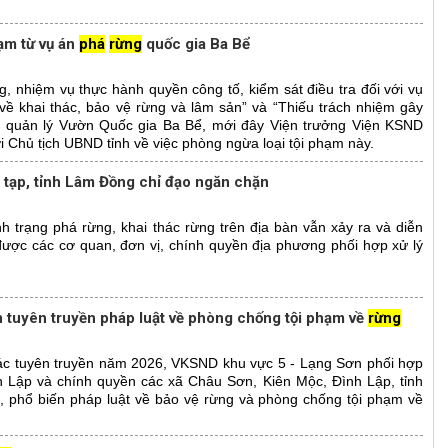
ạm từ vụ án
phá
rừng
quốc gia Ba Bể
, nhiệm vụ thực hành quyền công tố, kiểm sát điều tra đối với vụ
về khai thác, bảo vệ rừng và lâm sản” và “Thiếu trách nhiệm gây
n quản lý Vườn Quốc gia Ba Bể, mới đây Viện trưởng Viện KSND
i Chủ tịch UBND tỉnh về việc phòng ngừa loại tội phạm này.
 tạp, tỉnh Lâm Đồng chỉ đạo ngăn chặn
 trạng phá rừng, khai thác rừng trên địa bàn vẫn xảy ra và diễn
 được các cơ quan, đơn vị, chính quyền địa phương phối hợp xử lý
 tuyên truyền pháp luật về phòng chống tội phạm về
rừng
tác tuyên truyền năm 2026, VKSND khu vực 5 - Lạng Sơn phối hợp
h Lập và chính quyền các xã Châu Sơn, Kiên Mộc, Đình Lập, tỉnh
, phổ biến pháp luật về bảo vệ rừng và phòng chống tội phạm về