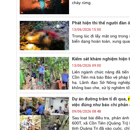
cháy rừng.
Phát hiện thi thể người đàn
13/06/2026 15:00
Trong lúc đi lấy mật ong trong
biến dạng hoàn toàn, xung qua
Kiểm sát khám nghiệm hiện t
13/06/2026 09:00
Liên ngành chức năng đã tiến
Cồn Tiên mà báo Bảo vệ pháp lu
hạ. Lãnh đạo Sở Nông nghiệp 
không bao che, xử lý nghiêm tổ
Dự án đường trăm tỉ đi qua,
việc đúng như báo chí phản
09/06/2026 08:48
Sau loạt bài điều tra, phản ánh
600T, xã Cồn Tiên (Quảng Trị) 
tỉnh Quảng Trị đã vào cuộc, ch