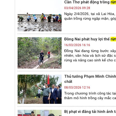
Cần Thơ phát động trồng
rừ
03/04/2026 09:28
Ngày 2/4/2026, tại xã Lai Hòa
quân trồng rừng ngập mặn, góp 
Đồng Nai phát huy lợi thế
rừ
16/03/2026 16:16
Đồng Nai đang từng bước xây d
nhiên, văn hóa và lịch sử đặc s
rừng và nâng cao sinh kế cho 
Thủ tướng Phạm Minh Chính
chất
08/03/2026 12:16
Trong chương trình công tác t
thăm mô hình trồng cây mắc ca t
Bị phạt vì đăng tải hình ảnh