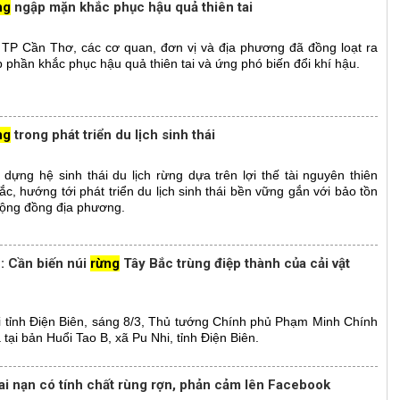
ng
ngập mặn khắc phục hậu quả thiên tai
, TP Cần Thơ, các cơ quan, đơn vị và địa phương đã đồng loạt ra
phần khắc phục hậu quả thiên tai và ứng phó biến đổi khí hậu.
ng
trong phát triển du lịch sinh thái
ựng hệ sinh thái du lịch rừng dựa trên lợi thế tài nguyên thiên
ắc, hướng tới phát triển du lịch sinh thái bền vững gắn với bảo tồn
cộng đồng địa phương.
: Cần biến núi
rừng
Tây Bắc trùng điệp thành của cải vật
ại tỉnh Điện Biên, sáng 8/3, Thủ tướng Chính phủ Phạm Minh Chính
ại bản Huổi Tao B, xã Pu Nhi, tỉnh Điện Biên.
 tai nạn có tính chất rùng rợn, phản cảm lên Facebook