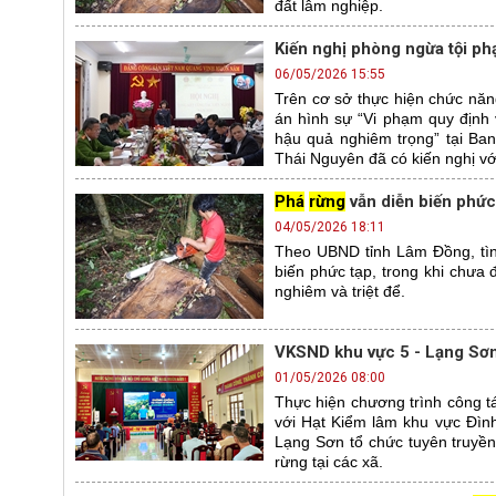
đất lâm nghiệp.
Kiến nghị phòng ngừa tội ph
06/05/2026 15:55
Trên cơ sở thực hiện chức năng
án hình sự “Vi phạm quy định 
hậu quả nghiêm trọng” tại Ba
Thái Nguyên đã có kiến nghị vớ
Phá
rừng
vẫn diễn biến phức
04/05/2026 18:11
Theo UBND tỉnh Lâm Đồng, tình
biến phức tạp, trong khi chưa
nghiêm và triệt để.
VKSND khu vực 5 - Lạng Sơn
01/05/2026 08:00
Thực hiện chương trình công 
với Hạt Kiểm lâm khu vực Đìn
Lạng Sơn tổ chức tuyên truyền
rừng tại các xã.