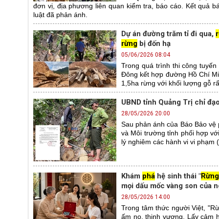
đơn vị, địa phương liên quan kiểm tra, báo cáo. Kết quả
luật đã phản ánh.
Dự án đường trăm tỉ đi qua,
rừng
bị đốn hạ
05/06/2026 08:04
Trong quá trình thi công tuy
Đông kết hợp đường Hồ Chí Min
1,5ha rừng với khối lượng gỗ rất
UBND tỉnh Quảng Trị chỉ đạo
28/05/2026 20:00
Sau phản ánh của Báo Bảo vệ p
và Môi trường tỉnh phối hợp vớ
lý nghiêm các hành vi vi phạm 
Khám
phá
hệ sinh thái "
Rừng
mọi dấu mốc vàng son của n
28/05/2026 14:00
Trong tâm thức người Việt, "R
ấm no, thịnh vượng. Lấy cảm 