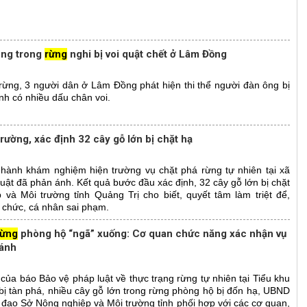
 ông trong
rừng
nghi bị voi quật chết ở Lâm Đồng
 rừng, 3 người dân ở Lâm Đồng phát hiện thi thể người đàn ông bị
nh có nhiều dấu chân voi.
rường, xác định 32 cây gỗ lớn bị chặt hạ
 hành khám nghiệm hiện trường vụ chặt phá rừng tự nhiên tại xã
ật đã phản ánh. Kết quả bước đầu xác định, 32 cây gỗ lớn bị chặt
và Môi trường tỉnh Quảng Trị cho biết, quyết tâm làm triệt để,
 chức, cá nhân sai phạm.
rừng
phòng hộ “ngã” xuống: Cơ quan chức năng xác nhận vụ
 ánh
 của báo Bảo vệ pháp luật về thực trạng rừng tự nhiên tại Tiểu khu
bị tàn phá, nhiều cây gỗ lớn trong rừng phòng hộ bị đốn hạ, UBND
ỉ đạo Sở Nông nghiệp và Môi trường tỉnh phối hợp với các cơ quan,