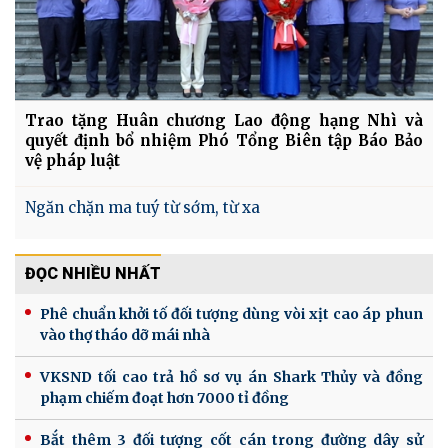
Trao tặng Huân chương Lao động hạng Nhì và
quyết định bổ nhiệm Phó Tổng Biên tập Báo Bảo
vệ pháp luật
Ngăn chặn ma tuý từ sớm, từ xa
ĐỌC NHIỀU NHẤT
Phê chuẩn khởi tố đối tượng dùng vòi xịt cao áp phun
vào thợ tháo dỡ mái nhà
VKSND tối cao trả hồ sơ vụ án Shark Thủy và đồng
phạm chiếm đoạt hơn 7000 tỉ đồng
Bắt thêm 3 đối tượng cốt cán trong đường dây sử