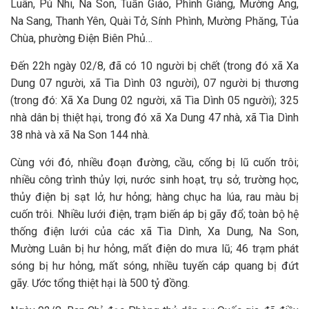
Luân, Pú Nhi, Na Son, Tuần Giáo, Phình Giàng, Mường Ảng,
Na Sang, Thanh Yên, Quài Tở, Sính Phình, Mường Phăng, Tủa
Chùa, phường Điện Biên Phủ…
Đến 22h ngày 02/8, đã có 10 người bị chết (trong đó xã Xa
Dung 07 người, xã Tìa Dình 03 người), 07 người bị thương
(trong đó: Xã Xa Dung 02 người, xã Tìa Dình 05 người); 325
nhà dân bị thiệt hại, trong đó xã Xa Dung 47 nhà, xã Tìa Dình
38 nhà và xã Na Son 144 nhà.
Cùng với đó, nhiều đoạn đường, cầu, cống bị lũ cuốn trôi;
nhiều công trình thủy lợi, nước sinh hoạt, trụ sở, trường học,
thủy điện bị sạt lở, hư hỏng; hàng chục ha lúa, rau màu bị
cuốn trôi. Nhiều lưới điện, trạm biến áp bị gãy đổ; toàn bộ hệ
thống điện lưới của các xã Tìa Dình, Xa Dung, Na Son,
Mường Luân bị hư hỏng, mất điện do mưa lũ; 46 trạm phát
sóng bị hư hỏng, mất sóng, nhiều tuyến cáp quang bị đứt
gãy. Ước tổng thiệt hại là 500 tỷ đồng.