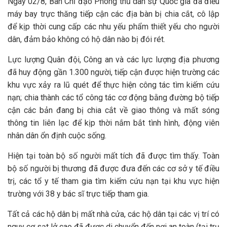
Ngày 02/8, Ban Chỉ đạo Phòng thủ dân sự Quốc gia đã điều
máy bay trực thăng tiếp cận các địa bàn bị chia cắt, cô lập
để kịp thời cung cấp các nhu yếu phẩm thiết yếu cho người
dân, đảm bảo không có hộ dân nào bị đói rét.
Lực lượng Quân đội, Công an và các lực lượng địa phương
đã huy động gần 1.300 người, tiếp cận được hiện trường các
khu vực xảy ra lũ quét để thực hiện công tác tìm kiếm cứu
nạn; chia thành các tổ công tác cơ động bằng đường bộ tiếp
cận các bản đang bị chia cắt về giao thông và mất sóng
thông tin liên lạc để kịp thời nắm bắt tình hình, động viên
nhân dân ổn định cuộc sống.
Hiện tại toàn bộ số người mất tích đã được tìm thấy. Toàn
bộ số người bị thương đã được đưa đến các cơ sở y tế điều
trị, các tổ y tế tham gia tìm kiếm cứu nạn tại khu vực hiện
trường với 38 y bác sĩ trực tiếp tham gia.
Tất cả các hộ dân bị mất nhà cửa, các hộ dân tại các vị trí có
nguy cơ sạt lở cao đã được di chuyển đến nơi an toàn (tại trụ