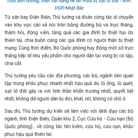
chịu ảnh hưởng, thiệt hại nặng nề do mưa lũ, sạt lở đất - Ảnh:
VGP/Nhật Bắc
Từ sân bay Điện Biên, Thủ tướng và đoàn công tác di chuyển
vào khu vực các xã nói trên bằng đường bộ và trực thăng,
thăm hỏi, động viên, tặng quà các gia đình bị thiệt hại do
thiên tai, chia buồn cùng các gia đình có người thân bị thiệt
mạng. Cùng thời điểm, Bộ Quốc phòng huy động một số trực
thăng tiếp tế nhu yếu phẩm cho người dân tại vùng bị cô lập,
chia cắt.
Thủ tướng yêu cầu các địa phương, các bộ, ngành liên quan
tập trung khắc phục nhanh nhất hậu quả do lũ ống, lũ quét,
sạt lở đất gây ra với tinh thần khẩn trương nhất, quyết liệt
nhất, không để người dân bị đói, khát, rét, không có chỗ ở.
Sau đó, Thủ tướng dự kiến sẽ làm việc với lãnh đạo các bộ
ngành, tỉnh Điện Biên, Quân khu 2, Cục Cứu hộ - Cứu nạn (Bộ
Quốc phòng)... về công tác tìm kiếm, cứu hộ, cứu nạn, khắc
phục hậu quả thiên tai.