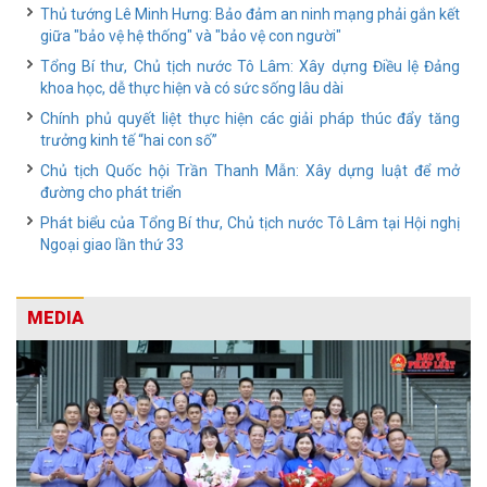
Thủ tướng Lê Minh Hưng: Bảo đảm an ninh mạng phải gắn kết
giữa "bảo vệ hệ thống" và "bảo vệ con người"
Tổng Bí thư, Chủ tịch nước Tô Lâm: Xây dựng Điều lệ Đảng
khoa học, dễ thực hiện và có sức sống lâu dài
Chính phủ quyết liệt thực hiện các giải pháp thúc đẩy tăng
trưởng kinh tế “hai con số”
Chủ tịch Quốc hội Trần Thanh Mẫn: Xây dựng luật để mở
đường cho phát triển
Phát biểu của Tổng Bí thư, Chủ tịch nước Tô Lâm tại Hội nghị
Ngoại giao lần thứ 33
MEDIA