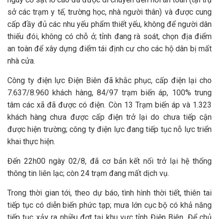
sở các trạm y tế, trường học, nhà người thân) và được cung
cấp đầy đủ các nhu yếu phẩm thiết yếu, không để người dân
thiếu đói, không có chỗ ở; tỉnh đang rà soát, chọn địa điểm
an toàn để xây dựng điểm tái định cư cho các hộ dân bị mất
nhà cửa.
Công ty điện lực Điện Biên đã khắc phục, cấp điện lại cho
7.637/8.960 khách hàng, 84/97 trạm biến áp, 100% trung
tâm các xã đã được có điện. Còn 13 Trạm biến áp và 1.323
khách hàng chưa được cấp điện trở lại do chưa tiếp cận
được hiện trường; công ty điện lực đang tiếp tục nỗ lực triển
khai thực hiện.
Đến 22h00 ngày 02/8, đã cơ bản kết nối trở lại hệ thống
thông tin liên lạc; còn 24 trạm đang mất dịch vụ.
Trong thời gian tới, theo dự báo, tình hình thời tiết, thiên tai
tiếp tục có diễn biến phức tạp; mưa lớn cục bộ có khả năng
tiếp tục xảy ra nhiều đợt tại khu vực tỉnh Điện Biên. Để chủ