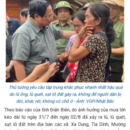
Thủ tướng yêu cầu tập trung khắc phục nhanh nhất hậu quả
do lũ ống, lũ quét, sạt lở đất gây ra, không để người dân bị
đói, khát, rét, không có chỗ ở - Ảnh: VGP/Nhật Bắc
Theo báo cáo của tỉnh Điện Biên, do ảnh hưởng của mưa lớn
kéo dài từ ngày 31/7 đến ngày 02/8 đã xảy ra lũ, lũ quét,
sạt lở đất trên địa bàn các xã: Xa Dung, Tìa Dình, Mường