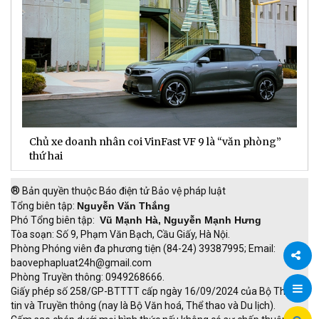
Chủ xe doanh nhân coi VinFast VF 9 là “văn phòng”
T
thứ hai
t
®
Bản quyền thuộc Báo điện tử Bảo vệ pháp luật
Tổng biên tập:
Nguyễn Văn Thắng
Phó Tổng biên tập:
Vũ Mạnh Hà, Nguyễn Mạnh Hưng
Tòa soạn: Số 9, Phạm Văn Bạch, Cầu Giấy, Hà Nội.
Phòng Phóng viên đa phương tiện (84-24) 39387995; Email:
baovephapluat24h@gmail.com
Phòng Truyền thông: 0949268666.
Chia
Giấy phép số 258/GP-BTTTT cấp ngày 16/09/2024 của Bộ Thông
tin và Truyền thông (nay là Bộ Văn hoá, Thể thao và Du lịch).
sẻ