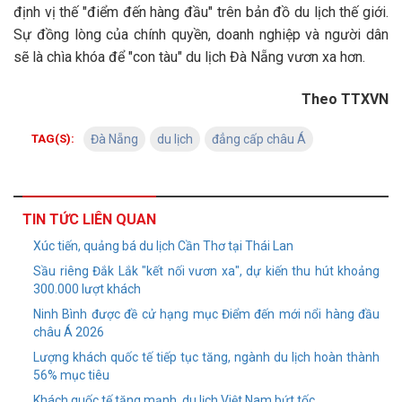
định vị thế "điểm đến hàng đầu" trên bản đồ du lịch thế giới.
Sự đồng lòng của chính quyền, doanh nghiệp và người dân
sẽ là chìa khóa để "con tàu" du lịch Đà Nẵng vươn xa hơn.
Theo TTXVN
TAG(S):
Đà Nẵng
du lịch
đẳng cấp châu Á
TIN TỨC LIÊN QUAN
Xúc tiến, quảng bá du lịch Cần Thơ tại Thái Lan
Sầu riêng Đắk Lắk "kết nối vươn xa", dự kiến thu hút khoảng
300.000 lượt khách
Ninh Bình được đề cử hạng mục Điểm đến mới nổi hàng đầu
châu Á 2026
Lượng khách quốc tế tiếp tục tăng, ngành du lịch hoàn thành
56% mục tiêu
Khách quốc tế tăng mạnh, du lịch Việt Nam bứt tốc