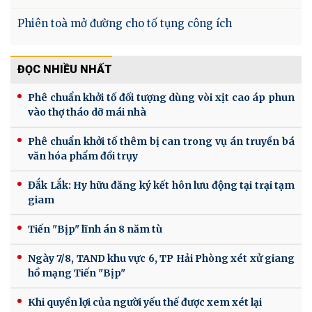
Phiên toà mở đường cho tố tụng công ích
ĐỌC NHIỀU NHẤT
Phê chuẩn khởi tố đối tượng dùng vòi xịt cao áp phun
vào thợ tháo dỡ mái nhà
Phê chuẩn khởi tố thêm bị can trong vụ án truyền bá
văn hóa phẩm đồi trụy
Đắk Lắk: Hy hữu đăng ký kết hôn lưu động tại trại tạm
giam
Tiến "Bịp" lĩnh án 8 năm tù
Ngày 7/8, TAND khu vực 6, TP Hải Phòng xét xử giang
hồ mạng Tiến "Bịp"
Khi quyền lợi của người yếu thế được xem xét lại