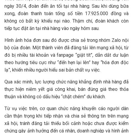
ngày 30/4, đoàn đến ăn tối tại nhà hàng. Sau khi dùng bữa
xong, đoàn thanh toán tổng số tiền 17.925.000 đồng và
không có bất kỳ khiếu nại nào. Thậm chí, đoàn khách còn
tiếp tục đặt ăn tại nhà hàng vào ngày hôm sau.
Hình ảnh hóa đơn sau đó được chia sẻ trong nhóm Zalo nội
bộ của đoàn. Một thành viên đã đăng tải lên mạng xã hội, từ
đó bị nhiều tài khoản và fanpage “giật tít”, dẫn dắt dư luận
theo hướng tiêu cực như “đến hẹn lại lên” hay “hóa đơn độc
lạ”, khiến nhiều người hiểu sai bản chất vụ việc.
Qua xác minh, lực lượng chức năng khẳng định nhà hàng đã
thực hiện niêm yết giá công khai, bán đúng giá theo thỏa
thuận và không có dấu hiệu “chặt chém” du khách.
Từ vụ việc trên, cơ quan chức năng khuyến cáo người dân
cần thận trọng khi tiếp nhận và chia sẻ thông tin trên mạng
xã hội, tránh đăng tải thiếu bối cảnh hoặc chưa được kiểm
chứng gây ảnh hưởng đến cá nhân, doanh nghiệp và hình ảnh