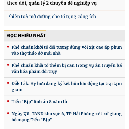
theo dõi, quản lý 2 chuyên đề nghiệp vụ
Phiên toà mở đường cho tố tụng công ích
ĐỌC NHIỀU NHẤT
Phê chuẩn khởi tố đối tượng dùng vòi xịt cao áp phun
vào thợ tháo dỡ mái nhà
Phê chuẩn khởi tố thêm bị can trong vụ án truyền bá
văn hóa phẩm đồi trụy
Đắk Lắk: Hy hữu đăng ký kết hôn lưu động tại trại tạm
giam
Tiến "Bịp" lĩnh án 8 năm tù
Ngày 7/8, TAND khu vực 6, TP Hải Phòng xét xử giang
hồ mạng Tiến "Bịp"