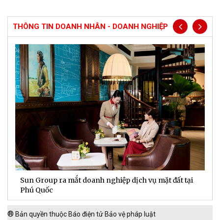
THÔNG TIN DOANH NHÂN - DOANH NGHIỆP
Chủ xe doanh nhân coi VinFast VF 9 là “văn phòng”
T
thứ hai
t
®
Bản quyền thuộc Báo điện tử Bảo vệ pháp luật