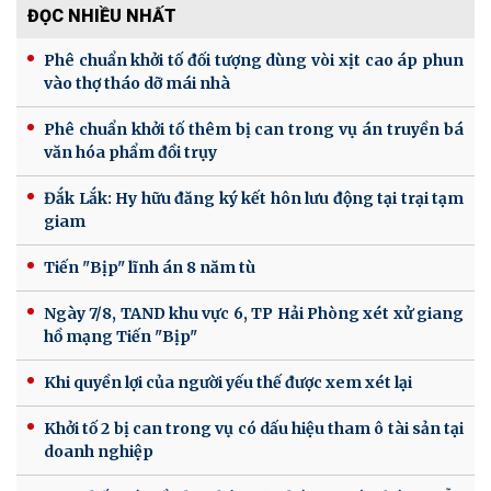
ĐỌC NHIỀU NHẤT
Phê chuẩn khởi tố đối tượng dùng vòi xịt cao áp phun
vào thợ tháo dỡ mái nhà
Phê chuẩn khởi tố thêm bị can trong vụ án truyền bá
văn hóa phẩm đồi trụy
Đắk Lắk: Hy hữu đăng ký kết hôn lưu động tại trại tạm
giam
Tiến "Bịp" lĩnh án 8 năm tù
Ngày 7/8, TAND khu vực 6, TP Hải Phòng xét xử giang
hồ mạng Tiến "Bịp"
Khi quyền lợi của người yếu thế được xem xét lại
Khởi tố 2 bị can trong vụ có dấu hiệu tham ô tài sản tại
doanh nghiệp