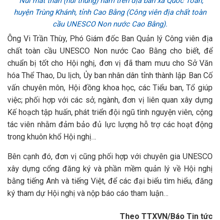
Núi mắt thần (núi thủng) nằm trên địa bàn xã Quốc Toản,
huyện Trùng Khánh, tỉnh Cao Bằng (Công viên địa chất toàn
cầu UNESCO Non nước Cao Bằng).
Ông Vi Trần Thùy, Phó Giám đốc Ban Quản lý Công viên địa
chất toàn cầu UNESCO Non nước Cao Bằng cho biết, để
chuẩn bị tốt cho Hội nghị, đơn vị đã tham mưu cho Sở Văn
hóa Thể Thao, Du lịch, Ủy ban nhân dân tỉnh thành lập Ban Cố
vấn chuyên môn, Hội đồng khoa học, các Tiểu ban, Tổ giúp
việc; phối hợp với các sở, ngành, đơn vị liên quan xây dựng
Kế hoạch tập huấn, phát triển đội ngũ tình nguyện viên, cộng
tác viên nhằm đảm bảo đủ lực lượng hỗ trợ các hoạt động
trong khuôn khổ Hội nghị…
Bên cạnh đó, đơn vị cũng phối hợp với chuyên gia UNESCO
xây dựng cổng đăng ký và phần mềm quản lý về Hội nghị
bằng tiếng Anh và tiếng Việt, để các đại biểu tìm hiểu, đăng
ký‎ tham dự Hội nghị và nộp báo cáo tham luận…
Theo TTXVN/Báo Tin tức