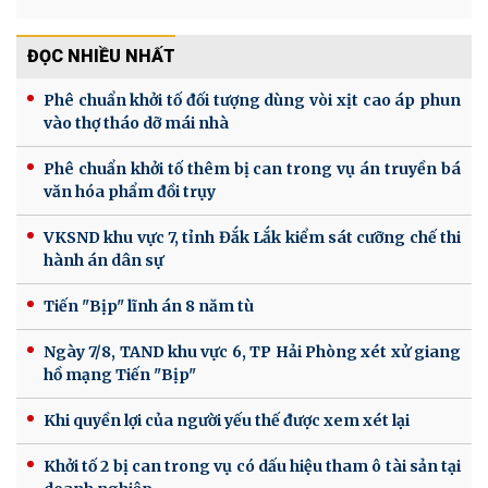
ĐỌC NHIỀU NHẤT
Phê chuẩn khởi tố đối tượng dùng vòi xịt cao áp phun
vào thợ tháo dỡ mái nhà
Phê chuẩn khởi tố thêm bị can trong vụ án truyền bá
văn hóa phẩm đồi trụy
VKSND khu vực 7, tỉnh Đắk Lắk kiểm sát cưỡng chế thi
hành án dân sự
Tiến "Bịp" lĩnh án 8 năm tù
Ngày 7/8, TAND khu vực 6, TP Hải Phòng xét xử giang
hồ mạng Tiến "Bịp"
Khi quyền lợi của người yếu thế được xem xét lại
Khởi tố 2 bị can trong vụ có dấu hiệu tham ô tài sản tại