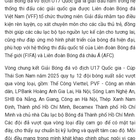
Giải Bóng đá vô địch U17 Quốc gia là giải đấu nằm trong hệ
thống thi đấu các giải quốc gia được Liên đoàn Bóng đá
Việt Nam (VFF) tổ chức thường niên. Giải đấu nhằm tạo điều
kiện rèn luyện, cọ xát chuyên môn cho các cầu thủ trẻ, đồng
thời giúp các câu lạc bộ tạo nguồn lực kế cận cho tương lai,
cũng như đáp ứng mô hình phát triển của bóng đá hiện đại,
phù hợp với hệ thống thi đấu quốc tế của Liên đoàn Bóng đá
Thế giới (FIFA) và Liên đoàn Bóng đá châu Á (AFC).
Vòng chung kết Giải Bóng đá vô địch U17 Quốc gia - Cúp
Thái Sơn Nam năm 2025 quy tụ 12 đội bóng xuất sắc vượt
qua vòng loại, gồm: Thể Công Viettel, PVF - Công an nhân
dân, LPBank Hoàng Anh Gia Lai, Hà Nội, Sông Lam Nghệ An,
SHB Đà Nẵng, An Giang, Công an Hà Nội, Thép Xanh Nam
Định, Thành phố Hồ Chí Minh, Becamex Thành phố Hồ Chí
Minh và chủ nhà Câu lạc bộ Bóng đá Thành phố Hồ Chí Minh.
Các đội đã vượt qua vòng loại đầy cam go để có mặt tại
đây, cho thấy sự chuẩn bị kỹ lưỡng và quyết tâm cao độ. Mỗi
đội đều mang trong mình khát khao chinh phục ngôi vị cao