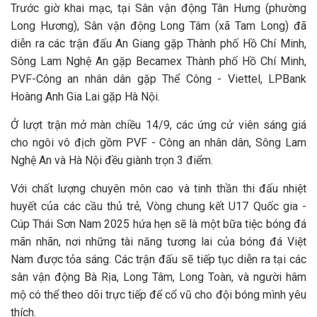
Trước giờ khai mạc, tại Sân vận động Tân Hưng (phường
Long Hương), Sân vận động Long Tâm (xã Tam Long) đã
diễn ra các trận đấu An Giang gặp Thành phố Hồ Chí Minh,
Sông Lam Nghệ An gặp Becamex Thành phố Hồ Chí Minh,
PVF-Công an nhân dân gặp Thể Công - Viettel, LPBank
Hoàng Anh Gia Lai gặp Hà Nội.
Ở lượt trận mở màn chiều 14/9, các ứng cử viên sáng giá
cho ngôi vô địch gồm PVF - Công an nhân dân, Sông Lam
Nghệ An và Hà Nội đều giành trọn 3 điểm.
Với chất lượng chuyên môn cao và tinh thần thi đấu nhiệt
huyết của các cầu thủ trẻ, Vòng chung kết U17 Quốc gia -
Cúp Thái Sơn Nam 2025 hứa hẹn sẽ là một bữa tiệc bóng đá
mãn nhãn, nơi những tài năng tương lai của bóng đá Việt
Nam được tỏa sáng. Các trận đấu sẽ tiếp tục diễn ra tại các
sân vận động Bà Rịa, Long Tâm, Long Toàn, và người hâm
mộ có thể theo dõi trực tiếp để cổ vũ cho đội bóng mình yêu
thích.