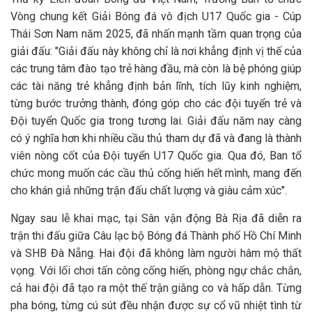
Vòng chung kết Giải Bóng đá vô địch U17 Quốc gia - Cúp
Thái Sơn Nam năm 2025, đã nhấn mạnh tầm quan trọng của
giải đấu: "Giải đấu này không chỉ là nơi khẳng định vị thế của
các trung tâm đào tạo trẻ hàng đầu, mà còn là bệ phóng giúp
các tài năng trẻ khẳng định bản lĩnh, tích lũy kinh nghiệm,
từng bước trưởng thành, đóng góp cho các đội tuyển trẻ và
Đội tuyển Quốc gia trong tương lai. Giải đấu năm nay càng
có ý nghĩa hơn khi nhiều cầu thủ tham dự đã và đang là thành
viên nòng cốt của Đội tuyển U17 Quốc gia. Qua đó, Ban tổ
chức mong muốn các cầu thủ cống hiến hết mình, mang đến
cho khán giả những trận đấu chất lượng và giàu cảm xúc".
Ngay sau lễ khai mạc, tại Sân vận động Bà Rịa đã diễn ra
trận thi đấu giữa Câu lạc bộ Bóng đá Thành phố Hồ Chí Minh
và SHB Đà Nẵng. Hai đội đã không làm người hâm mộ thất
vọng. Với lối chơi tấn công cống hiến, phòng ngự chắc chắn,
cả hai đội đã tạo ra một thế trận giằng co và hấp dẫn. Từng
pha bóng, từng cú sút đều nhận được sự cổ vũ nhiệt tình từ