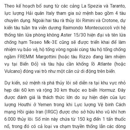
Theo kế hoạch bổ sung từ các cảng La Spezia và Taranto,
lực lượng Hải quân Italy tham gia sứ mệnh bao gồm 4 tàu
chuyên dụng. Ngoài hai tàu rà thủy lôi Rimini và Crotone, dự
kiến tàu tuần tra viễn dương Raimondo Montecuccoli với hệ
thống tên lửa phòng không Aster 15/30 hiện đại và tên lửa
chống hạm Teseo Mk-3E cũng sẽ được triển khai để làm
nhiệm vụ bảo vệ, hộ tống vòng ngoài cùng tàu hộ tống chống
ngầm FREMM Margottini (hoặc tàu Rizzo đang làm nhiệm
vụ tại Biển Đỏ) và tàu hậu cần khổng lồ Atlante (hoặc
Vulcano) đóng vai trò như một căn cứ di động trên biển.
Dự kiến, sứ mệnh rà phá thủy lôi sẽ diễn ra tại khu vực nhỏ
hẹp dài 60 km và rộng 30 km thuộc eo biển Hormuz. Đây
được đánh giá là thách thức lớn do sự hiện diện của lực
lượng Houthi ở Yemen trong khi Lực lượng Vệ binh Cách
mạng Hồi giáo Iran (IRGC) được cho sở hữu kho vũ khí hơn
6.000 thủy lôi. Số mìn này chứa từ 150 kg đến 1 tấn thuốc
nổ, trong đó có cả loại va chạm truyền thống lẫn các dòng