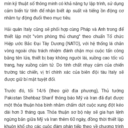
mìn kỹ thuật số thông minh có khả năng tự lập trình, sử dụng
cảm biến từ tính để nhận biết áp suất và tiếng ồn động cơ
nhằm tự động đuổi theo mục tiêu.
Hải quân Italy cũng sẽ phối hợp cùng Pháp và Anh trong để
thiết lập một "vòm phòng thủ chung" theo chuẩn Tổ chức
Hiệp ước Bắc Đại Tây Dương (NATO), với hệ thống lá chắn
vòng ngoài chịu trách nhiệm đánh chặn mọi cuộc tấn công
bằng tên lửa, thiết bị bay không người lái, xuồng cao tốc vũ
trang, hay xuồng cảm tử. Do tính chất nhạy cảm của chiến
trường tác chiến, vị trí chính xác của biên đội tàu Italy sẽ
được giữ bí mật tuyệt đối.
Trước đó, tối 14/6 (theo giờ địa phương), Thủ tướng
Pakistan Shehbaz Sharif thông báo Mỹ và Iran đã đạt được
một thỏa thuận hòa bình nhằm chấm dứt cuộc xung đột kéo
dài hơn 3 tháng qua. Thỏa thuận sơ bộ này sẽ gia hạn lệnh
ngừng bắn giữa Mỹ và Iran thêm 60 ngày, đồng thời thiết lập
khuôn khổ cho các cuộc đàm phán tiếp theo về chương trình