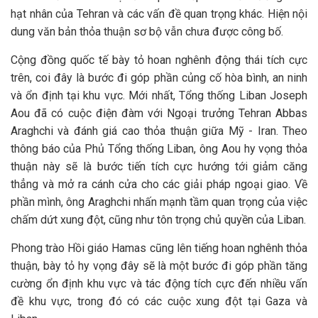
hạt nhân của Tehran và các vấn đề quan trọng khác. Hiện nội
dung văn bản thỏa thuận sơ bộ vẫn chưa được công bố.
Cộng đồng quốc tế bày tỏ hoan nghênh động thái tích cực
trên, coi đây là bước đi góp phần củng cố hòa bình, an ninh
và ổn định tại khu vực. Mới nhất, Tổng thống Liban Joseph
Aou đã có cuộc điện đàm với Ngoại trưởng Tehran Abbas
Araghchi và đánh giá cao thỏa thuận giữa Mỹ - Iran. Theo
thông báo của Phủ Tổng thống Liban, ông Aou hy vọng thỏa
thuận này sẽ là bước tiến tích cực hướng tới giảm căng
thẳng và mở ra cánh cửa cho các giải pháp ngoại giao. Về
phần mình, ông Araghchi nhấn mạnh tầm quan trọng của việc
chấm dứt xung đột, cũng như tôn trọng chủ quyền của Liban.
Phong trào Hồi giáo Hamas cũng lên tiếng hoan nghênh thỏa
thuận, bày tỏ hy vọng đây sẽ là một bước đi góp phần tăng
cường ổn định khu vực và tác động tích cực đến nhiều vấn
đề khu vực, trong đó có các cuộc xung đột tại Gaza và