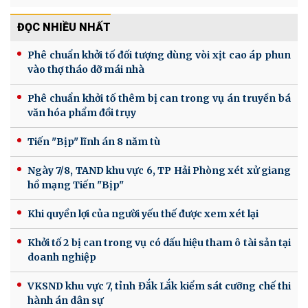
ĐỌC NHIỀU NHẤT
Phê chuẩn khởi tố đối tượng dùng vòi xịt cao áp phun
vào thợ tháo dỡ mái nhà
Phê chuẩn khởi tố thêm bị can trong vụ án truyền bá
văn hóa phẩm đồi trụy
Tiến "Bịp" lĩnh án 8 năm tù
Ngày 7/8, TAND khu vực 6, TP Hải Phòng xét xử giang
hồ mạng Tiến "Bịp"
Khi quyền lợi của người yếu thế được xem xét lại
Khởi tố 2 bị can trong vụ có dấu hiệu tham ô tài sản tại
doanh nghiệp
VKSND khu vực 7, tỉnh Đắk Lắk kiểm sát cưỡng chế thi
hành án dân sự