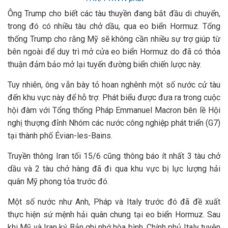
Ông Trump cho biết các tàu thuyền đang bắt đầu di chuyển,
trong đó có nhiều tàu chở dầu, qua eo biển Hormuz. Tổng
thống Trump cho rằng Mỹ sẽ không cần nhiều sự trợ giúp từ
bên ngoài để duy trì mở cửa eo biển Hormuz do đã có thỏa
thuận đảm bảo mở lại tuyến đường biển chiến lược này.
Tuy nhiên, ông vẫn bày tỏ hoan nghênh một số nước cử tàu
đến khu vực này để hỗ trợ. Phát biểu được đưa ra trong cuộc
hội đàm với Tổng thống Pháp Emmanuel Macron bên lề Hội
nghị thượng đỉnh Nhóm các nước công nghiệp phát triển (G7)
tại thành phố Évian-les-Bains.
Truyền thông Iran tối 15/6 cũng thông báo ít nhất 3 tàu chở
dầu và 2 tàu chở hàng đã đi qua khu vực bị lực lượng hải
quân Mỹ phong tỏa trước đó.
Một số nước như Anh, Pháp và Italy trước đó đã đề xuất
thực hiện sứ mệnh hải quân chung tại eo biển Hormuz. Sau
khi Mỹ và Iran ký Bản ghi nhớ hòa bình, Chính phủ Italy tuyên