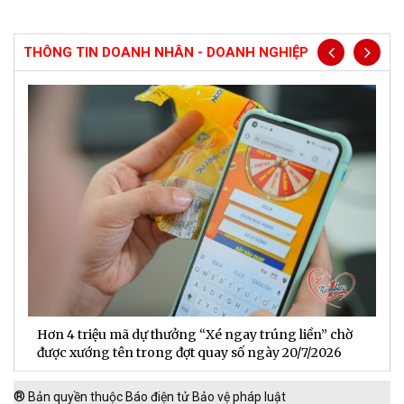
THÔNG TIN DOANH NHÂN - DOANH NGHIỆP
Hơn 4 triệu mã dự thưởng “Xé ngay trúng liền” chờ
B
được xướng tên trong đợt quay số ngày 20/7/2026
n
®
Bản quyền thuộc Báo điện tử Bảo vệ pháp luật