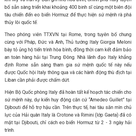
bố sẵn sàng triển khai khoảng 400 binh sĩ cùng một biên đội
tàu chiến đến eo biển Hormuz để thực hiện sứ mệnh rà phá
thủy lôi quốc tế.
Theo phóng viên TTXVN tại Rome, trong tuyên bố chung
cùng với Pháp, Đức và Anh, Thủ tướng Italy Giorgia Meloni
bày tỏ ủng hộ tiến trình hòa bình, đồng thời cam kết đảm bảo
an toàn hàng hải tại Trung Đông. Nhà lãnh đạo Italy khẳng
định Rome sẵn sàng tham gia sứ mệnh quốc tế này nếu
được Quốc hội Italy thông qua và các hành động thù địch tại
Liban cần phải được chấm dứt.
Hiện Bộ Quốc phòng Italy đã hoàn tất kế hoạch tác chiến cho
sứ mệnh này, dự kiến huy động căn cứ “Amedeo Guillet” tại
Djibouti để hỗ trợ hậu cần. Trên thực tế, hai tàu săn mìn chủ
lực của Hải quân Italy là Crotone và Rimini (lớp Gaeta) đã có
mặt tại Djibouti, chỉ cách eo biển Hormuz từ 2 - 3 ngày hải
trình.