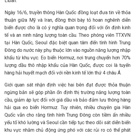
Liban.
Ngày 16/6, truyền thông Hàn Quốc đồng loạt đưa tin về thỏa
thuận giữa Mỹ và Iran, đồng thời bày tỏ hoan nghênh diễn
biến được cho là có ý nghĩa quan trọng đối với ổn định kinh
tế và an ninh năng lượng toàn cầu. Theo phóng viên TTXVN
tại Hàn Quốc, Seoul đặc biệt quan tâm đến tình hình Trung
Đông do nước này phụ thuộc lớn vào nguồn năng lượng nhập
khẩu từ khu vực. Eo biển Hormuz, nơi trung chuyển hơn 70%
lượng dầu thô nhập khẩu của Hàn Quốc, được coi là tuyến
hàng hải huyết mạch đối với nền kinh tế lớn thứ 4 châu Á.
Giới quan sát nhận định việc hai bên đạt được thỏa thuận
ngừng bắn sẽ góp phần ổn định thị trường năng lượng toàn
cầu, giảm áp lực đối với giá dầu và bảo đảm lưu thông hàng
hải qua eo biển Hormuz. Tuy nhiên, nhiều chuyên gia Hàn
Quốc vẫn cho rằng tình hình Trung Đông còn tiềm ẩn nhiều
yếu tố khó lường và Seoul cần tiếp tục theo dõi sát diễn biến
khu vực nhằm chủ động ứng phó với các rủi ro có thể phát