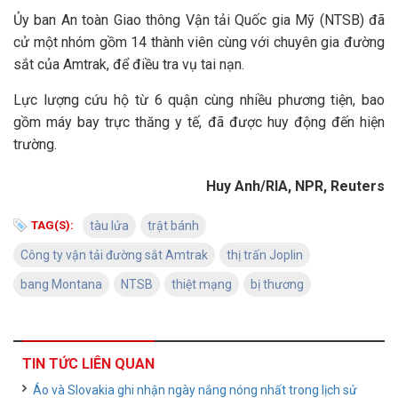
Ủy ban An toàn Giao thông Vận tải Quốc gia Mỹ (NTSB) đã
cử một nhóm gồm 14 thành viên cùng với chuyên gia đường
sắt của Amtrak, để điều tra vụ tai nạn.
Lực lượng cứu hộ từ 6 quận cùng nhiều phương tiện, bao
gồm máy bay trực thăng y tế, đã được huy động đến hiện
trường.
Huy Anh/RIA, NPR, Reuters
TAG(S):
tàu lửa
trật bánh
Công ty vận tải đường sắt Amtrak
thị trấn Joplin
bang Montana
NTSB
thiệt mạng
bị thương
TIN TỨC LIÊN QUAN
Áo và Slovakia ghi nhận ngày nắng nóng nhất trong lịch sử