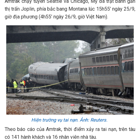
Amtrak chạy tuyến Seattle và Chicago, Mỹ đã trật bánh gần
thị trấn Joplin, phía bắc bang Montana lúc 15h55’ ngày 25/9,
giờ địa phương (4h55’ ngày 26/9, giờ Việt Nam).
Hiện trường vụ tai nạn. Ảnh: Reuters.
Theo báo cáo của Amtrak, thời điểm xảy ra tai nạn, trên tàu
có 141 hành khách và 16 nhân viên nhà tàu.