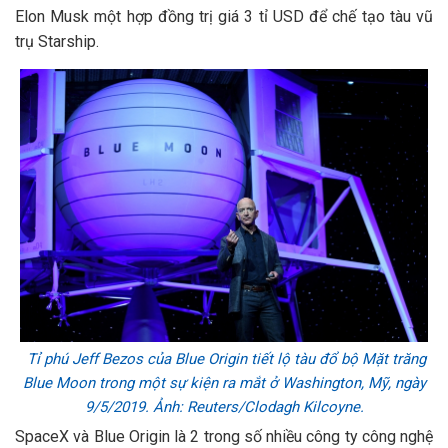
Elon Musk một hợp đồng trị giá 3 tỉ USD để chế tạo tàu vũ
trụ Starship.
Tỉ phú Jeff Bezos của Blue Origin tiết lộ tàu đổ bộ Mặt trăng
Blue Moon trong một sự kiện ra mắt ở Washington, Mỹ, ngày
9/5/2019. Ảnh: Reuters/Clodagh Kilcoyne.
SpaceX và Blue Origin là 2 trong số nhiều công ty công nghệ