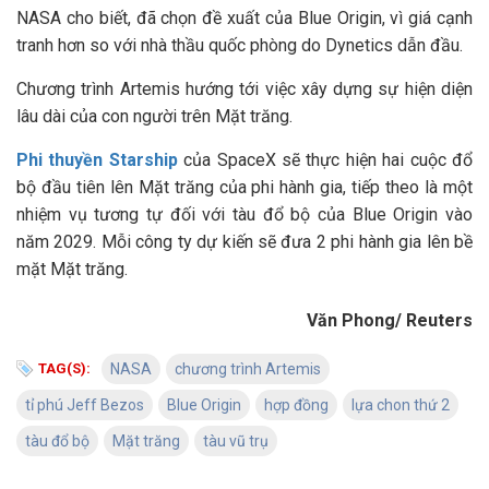
NASA cho biết, đã chọn đề xuất của Blue Origin, vì giá cạnh
tranh hơn so với nhà thầu quốc phòng do Dynetics dẫn đầu.
Chương trình Artemis hướng tới việc xây dựng sự hiện diện
lâu dài của con người trên Mặt trăng.
Phi thuyền Starship
của SpaceX sẽ thực hiện hai cuộc đổ
bộ đầu tiên lên Mặt trăng của phi hành gia, tiếp theo là một
nhiệm vụ tương tự đối với tàu đổ bộ của Blue Origin vào
năm 2029. Mỗi công ty dự kiến sẽ đưa 2 phi hành gia lên bề
mặt Mặt trăng.
Văn Phong/ Reuters
TAG(S):
NASA
chương trình Artemis
tỉ phú Jeff Bezos
Blue Origin
hợp đồng
lựa chon thứ 2
tàu đổ bộ
Mặt trăng
tàu vũ trụ