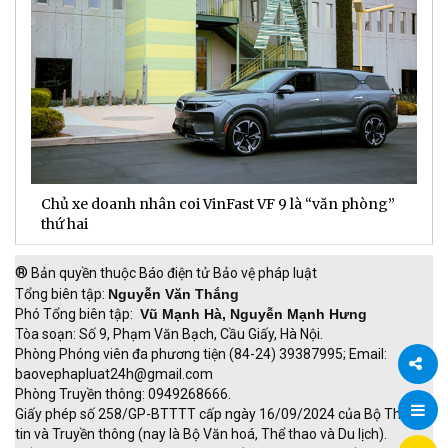
Chủ xe doanh nhân coi VinFast VF 9 là “văn phòng”
T
thứ hai
t
®
Bản quyền thuộc Báo điện tử Bảo vệ pháp luật
Tổng biên tập:
Nguyễn Văn Thắng
Phó Tổng biên tập:
Vũ Mạnh Hà, Nguyễn Mạnh Hưng
Tòa soạn: Số 9, Phạm Văn Bạch, Cầu Giấy, Hà Nội.
Phòng Phóng viên đa phương tiện (84-24) 39387995; Email:
baovephapluat24h@gmail.com
Phòng Truyền thông: 0949268666.
Chia
Giấy phép số 258/GP-BTTTT cấp ngày 16/09/2024 của Bộ Thông
tin và Truyền thông (nay là Bộ Văn hoá, Thể thao và Du lịch).
sẻ