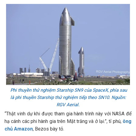
Phi thuyền thử nghiệm Starship SN9 của SpaceX, phía sau
là phi thuyền Starship thử nghiệm tiếp theo SN10. Nguồn:
RGV Aerial.
“Thật vinh dự khi được tham gia hành trình này với NASA để
hạ cánh các phi hành gia trên Mặt trăng và ở lại.”, tỉ phú,
ông
chủ Amazon
, Bezos bày tỏ.