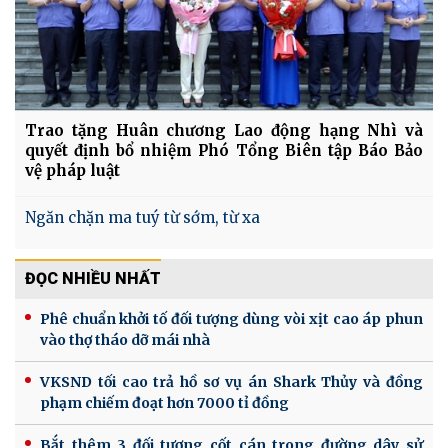
Trao tặng Huân chương Lao động hạng Nhì và
quyết định bổ nhiệm Phó Tổng Biên tập Báo Bảo
vệ pháp luật
Ngăn chặn ma tuý từ sớm, từ xa
ĐỌC NHIỀU NHẤT
Phê chuẩn khởi tố đối tượng dùng vòi xịt cao áp phun
vào thợ tháo dỡ mái nhà
VKSND tối cao trả hồ sơ vụ án Shark Thủy và đồng
phạm chiếm đoạt hơn 7000 tỉ đồng
Bắt thêm 3 đối tượng cốt cán trong đường dây sử