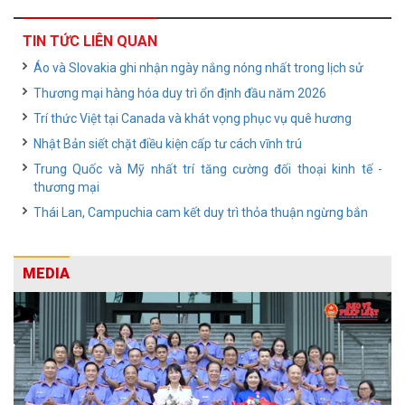
TIN TỨC LIÊN QUAN
Áo và Slovakia ghi nhận ngày nắng nóng nhất trong lịch sử
Thương mại hàng hóa duy trì ổn định đầu năm 2026
Trí thức Việt tại Canada và khát vọng phục vụ quê hương
Nhật Bản siết chặt điều kiện cấp tư cách vĩnh trú
Trung Quốc và Mỹ nhất trí tăng cường đối thoại kinh tế -
thương mại
Thái Lan, Campuchia cam kết duy trì thỏa thuận ngừng bắn
MEDIA