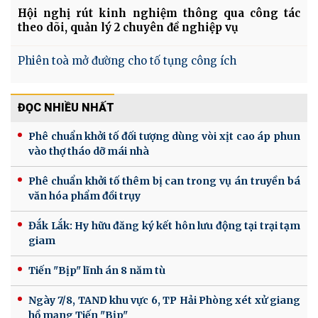
Hội nghị rút kinh nghiệm thông qua công tác
theo dõi, quản lý 2 chuyên đề nghiệp vụ
Phiên toà mở đường cho tố tụng công ích
ĐỌC NHIỀU NHẤT
Phê chuẩn khởi tố đối tượng dùng vòi xịt cao áp phun
vào thợ tháo dỡ mái nhà
Phê chuẩn khởi tố thêm bị can trong vụ án truyền bá
văn hóa phẩm đồi trụy
Đắk Lắk: Hy hữu đăng ký kết hôn lưu động tại trại tạm
giam
Tiến "Bịp" lĩnh án 8 năm tù
Ngày 7/8, TAND khu vực 6, TP Hải Phòng xét xử giang
hồ mạng Tiến "Bịp"