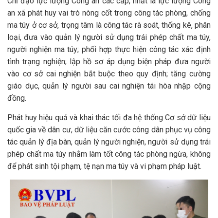
Chỉ đạo lực lượng Công an các cấp, nhất là lực lượng Công
an xã phát huy vai trò nòng cốt trong công tác phòng, chống
ma túy ở cơ sở, trọng tâm là công tác rà soát, thống kê, phân
loại, đưa vào quản lý người sử dụng trái phép chất ma túy,
người nghiện ma túy; phối hợp thực hiện công tác xác định
tình trạng nghiện; lập hồ sơ áp dụng biện pháp đưa người
vào cơ sở cai nghiện bắt buộc theo quy định; tăng cường
giáo dục, quản lý người sau cai nghiện tái hòa nhập cộng
đồng.
Phát huy hiệu quả và khai thác tối đa hệ thống Cơ sở dữ liệu
quốc gia về dân cư, dữ liệu căn cước công dân phục vụ công
tác quản lý địa bàn, quản lý người nghiện, người sử dụng trái
phép chất ma túy nhằm làm tốt công tác phòng ngừa, không
để phát sinh tội phạm, tệ nạn ma túy và vi phạm pháp luật.