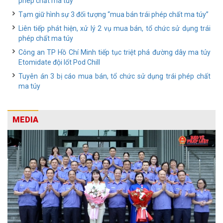
phép chất ma túy
Tạm giữ hình sự 3 đối tượng “mua bán trái phép chất ma túy”
Liên tiếp phát hiện, xử lý 2 vụ mua bán, tổ chức sử dụng trái
phép chất ma túy
Công an TP Hồ Chí Minh tiếp tục triệt phá đường dây ma túy
Etomidate đội lốt Pod Chill
Tuyên án 3 bị cáo mua bán, tổ chức sử dụng trái phép chất
ma túy
MEDIA