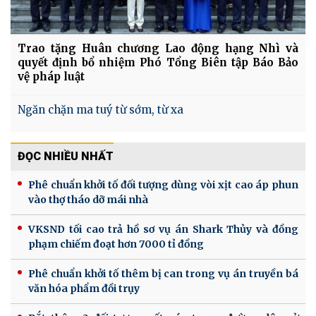
Trao tặng Huân chương Lao động hạng Nhì và
quyết định bổ nhiệm Phó Tổng Biên tập Báo Bảo
vệ pháp luật
Ngăn chặn ma tuý từ sớm, từ xa
ĐỌC NHIỀU NHẤT
Phê chuẩn khởi tố đối tượng dùng vòi xịt cao áp phun
vào thợ tháo dỡ mái nhà
VKSND tối cao trả hồ sơ vụ án Shark Thủy và đồng
phạm chiếm đoạt hơn 7000 tỉ đồng
Phê chuẩn khởi tố thêm bị can trong vụ án truyền bá
văn hóa phẩm đồi trụy