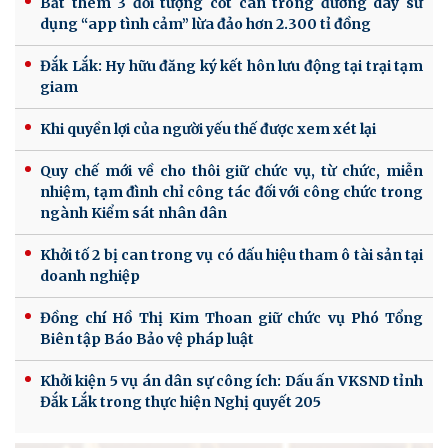
Bắt thêm 3 đối tượng cốt cán trong đường dây sử
dụng “app tình cảm” lừa đảo hơn 2.300 tỉ đồng
Đắk Lắk: Hy hữu đăng ký kết hôn lưu động tại trại tạm
giam
Khi quyền lợi của người yếu thế được xem xét lại
Quy chế mới về cho thôi giữ chức vụ, từ chức, miễn
nhiệm, tạm đình chỉ công tác đối với công chức trong
ngành Kiểm sát nhân dân
Khởi tố 2 bị can trong vụ có dấu hiệu tham ô tài sản tại
doanh nghiệp
Đồng chí Hồ Thị Kim Thoan giữ chức vụ Phó Tổng
Biên tập Báo Bảo vệ pháp luật
Khởi kiện 5 vụ án dân sự công ích: Dấu ấn VKSND tỉnh
Đắk Lắk trong thực hiện Nghị quyết 205