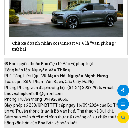
Chủ xe doanh nhân coi VinFast VF 9 là “văn phòng”
T
thứ hai
t
®
Bản quyền thuộc Báo điện tử Bảo vệ pháp luật
Tổng biên tập:
Nguyễn Văn Thắng
Phó Tổng biên tập:
Vũ Mạnh Hà, Nguyễn Mạnh Hưng
Tòa soạn: Số 9, Phạm Văn Bạch, Cầu Giấy, Hà Nội.
Phòng Phóng viên đa phương tiện (84-24) 39387995; Email:
baovephapluat24h@gmail.com
Phòng Truyền thông: 0949268666.
Chia
Giấy phép số 258/GP-BTTTT cấp ngày 16/09/2024 của Bộ Thông
tin và Truyền thông (nay là Bộ Văn hoá, Thể thao và Du lịch).
sẻ
Cấm sao chép dưới mọi hình thức nếu không có sự chấp thuận
bằng văn bản của Báo Bảo vệ pháp luật.
TRI NAM GROUP
Giao thông thông minh