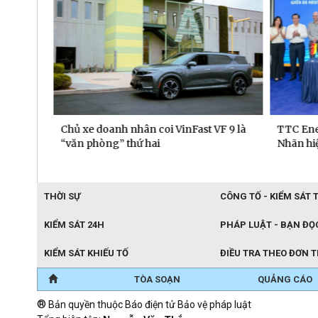
 dịch
Chủ xe doanh nhân coi VinFast VF 9 là
TTC Ener
“văn phòng” thứ hai
Nhãn hiệu
THỜI SỰ
CÔNG TỐ - KIỂM SÁT 
KIỂM SÁT 24H
PHÁP LUẬT - BẠN ĐỌ
KIỂM SÁT KHIẾU TỐ
ĐIỀU TRA THEO ĐƠN 
TÒA SOẠN
QUẢNG CÁO
®
Bản quyền thuộc Báo điện tử Bảo vệ pháp luật