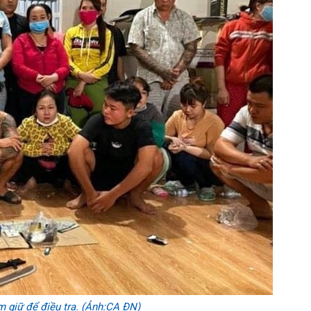
m giữ để điều tra. (Ảnh:CA ĐN)