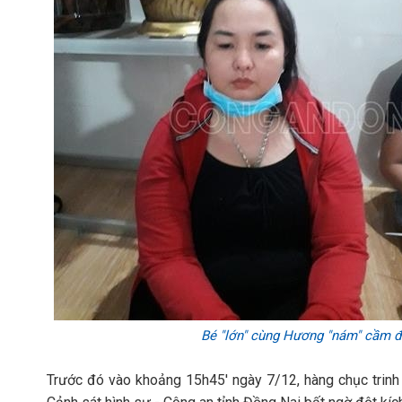
Bé "lớn" cùng Hương "nám" cầm 
Trước đó vào khoảng 15h45' ngày 7/12, hàng chục trinh