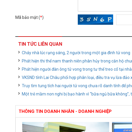
Mã bảo mật (
*
)
TIN TỨC LIÊN QUAN
Cháy nhà lúc rạng sáng, 2 người trong một gia đình tử vong
Phát hiện thi thể nam thanh niên phân hủy trong căn hộ ch
Phát hiện người đàn ông tử vong trong tư thế treo cổ tại nhà
VKSND tỉnh Lai Châu phối hợp phân loại, điều tra vụ lừa đảo
Truy tìm tung tích hai người tử vong chưa rõ danh tính để ph
Một trẻ mầm non nghi bị bạo hành vì “bữa ngủ bữa không”, t
THÔNG TIN DOANH NHÂN - DOANH NGHIỆP