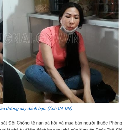
đầu đường dây đánh bạc. (Ảnh:CA ĐN)
 sát Đội Chống tệ nạn xã hội và mua bán người thuộc Phòng