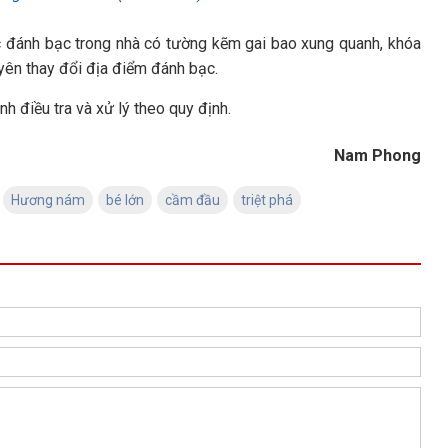
c đánh bạc trong nhà có tường kẽm gai bao xung quanh, khóa
yên thay đổi địa điểm đánh bạc.
h điều tra và xử lý theo quy định.
Nam Phong
Hương nám
bé lớn
cầm đầu
triệt phá