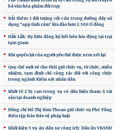
Phê chuẩn khởi tố thêm bị can trong vụ án truyền
bá văn hóa phẩm đồi trụy
Bắt thêm 3 đối tượng cốt cán trong đường dây sử
dụng “app tình cảm” lừa đảo hơn 2.300 tỉ đồng
Đắk Lắk: Hy hữu đăng ký kết hôn lưu động tại trại
tạm giam
Khi quyền lợi của người yếu thế được xem xét lại
Quy chế mới về cho thôi giữ chức vụ, từ chức, miễn
nhiệm, tạm đình chỉ công tác đối với công chức
trong ngành Kiểm sát nhân dân
Khởi tố 2 bị can trong vụ có dấu hiệu tham ô tài
sản tại doanh nghiệp
Đồng chí Hồ Thị Kim Thoan giữ chức vụ Phó Tổng
Biên tập Báo Bảo vệ pháp luật
Khởi kiện 5 vụ án dân sự công ích: Dấu ấn VKSND