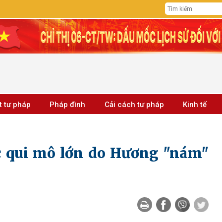
t tư pháp
Pháp đình
Cải cách tư pháp
Kinh tế
c qui mô lớn do Hương "nám"