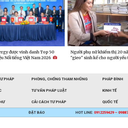
gy được vinh danh Top 50
Người phụ nữ khiếm thị 20 nă
 Nổi tiếng Việt Nam 2026
"gieo" sinh kế cho người yếu t
TƯ PHÁP
PHÒNG, CHỐNG THAM NHŨNG
PHÁP ĐÌNH
C
TƯ VẤN PHÁP LUẬT
KINH TẾ
THƯ
CẢI CÁCH TƯ PHÁP
QUỐC TẾ
ĐẶT BÁO
HOT LINE:
0912259429 – 0988