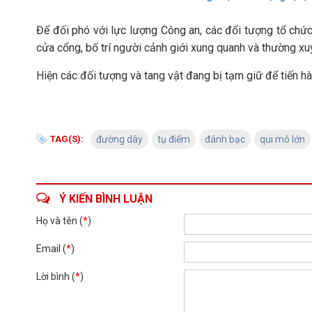
Để đối phó với lực lượng Công an, các đối tượng tổ chứ
cửa cổng, bố trí người cảnh giới xung quanh và thường xu
Hiện các đối tượng và tang vật đang bị tạm giữ để tiến hàn
TAG(S):
đường dây
tụ điểm
đánh bạc
qui mô lớn
Ý KIẾN BÌNH LUẬN
Họ và tên (
*
)
Email (
*
)
Lời bình (
*
)