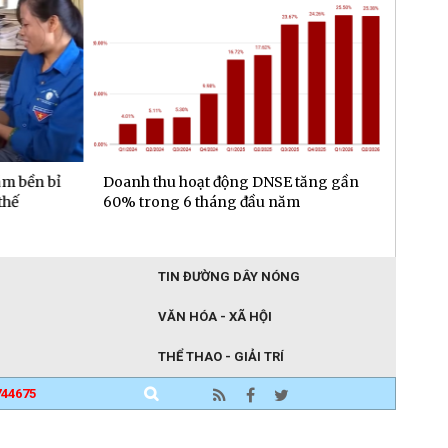
m bền bỉ
Doanh thu hoạt động DNSE tăng gần
Đa dạn
hế
60% trong 6 tháng đầu năm
gần 6.
đầu n
TIN ĐƯỜNG DÂY NÓNG
VĂN HÓA - XÃ HỘI
THỂ THAO - GIẢI TRÍ
744675