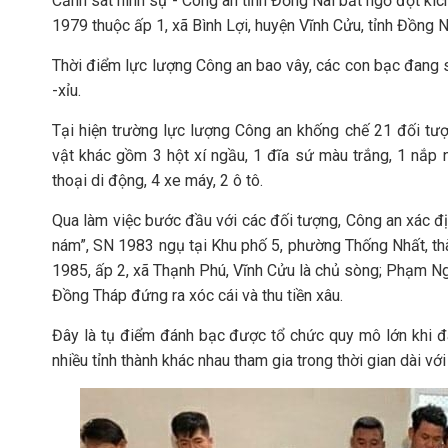
Cảnh sát hình sự - Công an tỉnh Đồng Nai bất ngờ đột kíc
1979 thuộc ấp 1, xã Bình Lợi, huyện Vĩnh Cửu, tỉnh Đồng N
Thời điểm lực lượng Công an bao vây, các con bạc đang s
-xỉu.
Tại hiện trường lực lượng Công an khống chế 21 đối tư
vật khác gồm 3 hột xí ngầu, 1 đĩa sứ màu trắng, 1 nắp 
thoại di động, 4 xe máy, 2 ô tô.
Qua làm việc bước đầu với các đối tượng, Công an xác 
nám”, SN 1983 ngụ tại Khu phố 5, phường Thống Nhất, th
1985, ấp 2, xã Thạnh Phú, Vĩnh Cửu là chủ sòng; Phạm Ng
Đồng Tháp đứng ra xóc cái và thu tiền xâu.
Đây là tụ điểm đánh bạc được tổ chức quy mô lớn khi đ
nhiều tỉnh thành khác nhau tham gia trong thời gian dài với