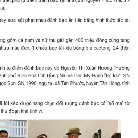
h triệt phá tụ điểm đánh bạc tại nhà của Nguyễn Phúc Thế, SN
ai.
ay sưa sát phạt nhau đánh bạc ăn tiền bằng hình thức lắc tài
ợng gồm cả nam và nữ thu giữ gần 400 triệu đồng cùng tang
nhựa màu đen, 1 chiếu bạc tài-xỉu bằng bìa cactong; 24 điện
định tụ điểm đánh bạc này do Nguyễn Thị Xuân Hương “Hương
ành phố Biên Hoà tỉnh Đồng Nai và Cao Mỹ Hạnh “Bé lớn”, SN
ọc Sơn, SN 1996, ngụ tại xã Tân Phước, huyện Tân Hồng, tỉnh
ã lôi kéo được hàng chục đối tượng đánh bạc có “số má” từ
 thủ đoạn khá tinh vi.