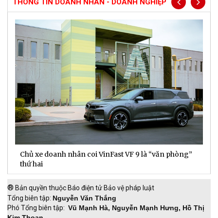
THÔNG TIN DOANH NHÂN - DOANH NGHIỆP
Chủ xe doanh nhân coi VinFast VF 9 là “văn phòng”
T
thứ hai
t
®
Bản quyền thuộc Báo điện tử Bảo vệ pháp luật
Tổng biên tập:
Nguyễn Văn Thắng
Phó Tổng biên tập:
Vũ Mạnh Hà, Nguyễn Mạnh Hưng, Hồ Thị
Kim Thoan