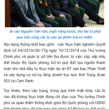
Bị cáo Nguyễn Văn Hậu (ngồi hàng trước, thứ hai từ phải
qua trái) cùng các bị cáo tại phiên tòa sơ thẩm.
Nội dung thống nhất bao gồm: việc thực hiện nghiêm Quyết
định số 69/2014/QĐ-TTg ngày 10/12/2014 của Thủ tướng
Chính phủ về quản lý số tiền thu được từ việc sắp xếp nhà,
đất thuộc Bộ Quốc phòng; bố trí quỹ đất tạo nguồn thanh
toán cho nhà đầu tư thực hiện dự án BT sân bay Phan Thiết
và xây dựng cơ sở hạ tầng doanh trại tạm thời Trung đoàn
920 tại Cam Ranh.
Tuy nhiên, theo cáo trạng, trong quá trình triển khai, các bị
cáo đã không thực hiện đúng chỉ đạo của Thủ tướng Chính
phủ và quan điểm thống nhất giữa Bộ Quốc phòng với UBND
tỉnh Khánh Hòa; đã bàn giao trái phép 62,89 héc-ta đất quốc