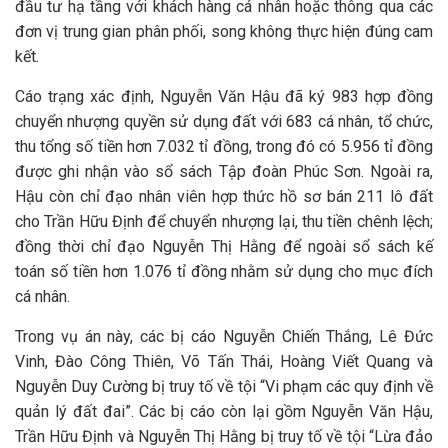
đầu tư hạ tầng với khách hàng cá nhân hoặc thông qua các
đơn vị trung gian phân phối, song không thực hiện đúng cam
kết.
Cáo trạng xác định, Nguyễn Văn Hậu đã ký 983 hợp đồng
chuyển nhượng quyền sử dụng đất với 683 cá nhân, tổ chức,
thu tổng số tiền hơn 7.032 tỉ đồng, trong đó có 5.956 tỉ đồng
được ghi nhận vào sổ sách Tập đoàn Phúc Sơn. Ngoài ra,
Hậu còn chỉ đạo nhân viên hợp thức hồ sơ bán 211 lô đất
cho Trần Hữu Định để chuyển nhượng lại, thu tiền chênh lệch;
đồng thời chỉ đạo Nguyễn Thị Hằng để ngoài sổ sách kế
toán số tiền hơn 1.076 tỉ đồng nhằm sử dụng cho mục đích
cá nhân.
Trong vụ án này, các bị cáo Nguyễn Chiến Thắng, Lê Đức
Vinh, Đào Công Thiên, Võ Tấn Thái, Hoàng Viết Quang và
Nguyễn Duy Cường bị truy tố về tội “Vi phạm các quy định về
quản lý đất đai”. Các bị cáo còn lại gồm Nguyễn Văn Hậu,
Trần Hữu Định và Nguyễn Thị Hằng bị truy tố về tội “Lừa đảo