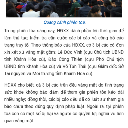
Quang cảnh phiên toà.
Trong phiên tòa sáng nay, HĐXX dành phần lớn thời gian để
làm thủ tục, kiểm tra căn cước các bị cáo và công bố cáo
trạng truy tố. Theo thông báo của HĐXX, có 3 bị cáo có đơn
xin xét xử vắng mặt gồm: Lê Đức Vinh (cựu Chủ tịch UBND
tỉnh Khánh Hòa cũ), Đào Công Thiên (cựu Phó Chủ tịch
UBND tỉnh Khánh Hòa cũ) và Võ Tấn Thái (cựu Giám đốc Sở
Tài nguyên và Môi trường tỉnh Khánh Hòa cũ).
HĐXX cho biết, cả 3 bị cáo trên đều vắng mặt do tình trạng
sức khỏe không bảo đảm để tham gia phiên tòa kéo dài
nhiều ngày; đồng thời, các bị cáo đều đã có luật sư tham gia
bào chữa theo đúng quy định pháp luật. Ngoài ra, tại phiên
tòa còn có một số bị hại và người có quyền lợi, nghĩa vụ liên
quan vắng mặt.