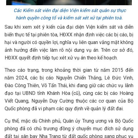
Các Kiểm sát viên đại diện Viện kiểm sát quân sự thực
hành quyền công tố và kiểm sát xét xử tại phiên toà.
Sau khi xem xét ý kiến của đại diện Viện kiểm sát và diễn
biến thực tế tại phiên tòa, HĐXX nhận định việc các bị cáo, bị
hại và người có quyền lợi, nghĩa vụ liên quan vắng mặt không
ảnh hưởng đến việc làm rõ nội dung vụ án. Trên cơ sở đó,
HĐXX quyết định tiếp tục xét xử vụ án theo kế hoạch.
Theo cáo trạng, trong khoảng thời gian từ năm 2015 đến
năm 2024, các bị cáo Nguyễn Chiến Thắng, Lê Đức Vinh,
Đào Công Thiên, Võ Tấn Thái, khi đang giữ các chức vụ lãnh
đạo tại UBND tỉnh Khánh Hòa (cũ), cùng các bị cáo Hoàng
Viết Quang, Nguyễn Duy Cường thuộc các cơ quan của Bộ
Quốc phòng đã vi phạm các quy định về quản lý đất đai.
Cụ thể, mặc dù Chính phủ, Quân ủy Trung ương và Bộ Quốc
phòng đã có chủ trương đồng ý chuyển mục đích sử dụng
đất tại sân bay Nha Trang từ đất quốc phòng sang phục vụ