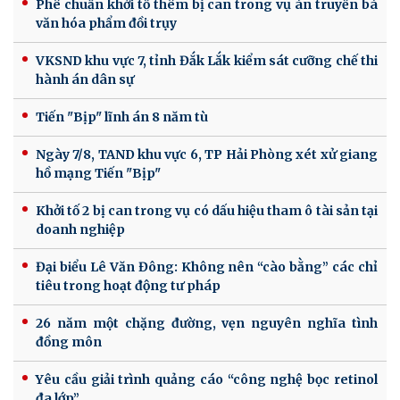
Phê chuẩn khởi tố thêm bị can trong vụ án truyền bá
văn hóa phẩm đồi trụy
VKSND khu vực 7, tỉnh Đắk Lắk kiểm sát cưỡng chế thi
hành án dân sự
Tiến "Bịp" lĩnh án 8 năm tù
Ngày 7/8, TAND khu vực 6, TP Hải Phòng xét xử giang
hồ mạng Tiến "Bịp"
Khởi tố 2 bị can trong vụ có dấu hiệu tham ô tài sản tại
doanh nghiệp
Đại biểu Lê Văn Đông: Không nên “cào bằng” các chỉ
tiêu trong hoạt động tư pháp
26 năm một chặng đường, vẹn nguyên nghĩa tình
đồng môn
Yêu cầu giải trình quảng cáo “công nghệ bọc retinol
đa lớp”