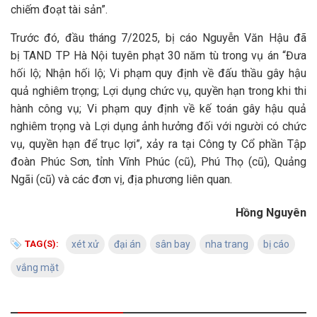
chiếm đoạt tài sản”.
Trước đó, đầu tháng 7/2025, bị cáo Nguyễn Văn Hậu đã
bị TAND TP Hà Nội tuyên phạt 30 năm tù trong vụ án “Đưa
hối lộ; Nhận hối lộ; Vi phạm quy định về đấu thầu gây hậu
quả nghiêm trọng; Lợi dụng chức vụ, quyền hạn trong khi thi
hành công vụ; Vi phạm quy định về kế toán gây hậu quả
nghiêm trọng và Lợi dụng ảnh hưởng đối với người có chức
vụ, quyền hạn để trục lợi”, xảy ra tại Công ty Cổ phần Tập
đoàn Phúc Sơn, tỉnh Vĩnh Phúc (cũ), Phú Thọ (cũ), Quảng
Ngãi (cũ) và các đơn vị, địa phương liên quan.
Hồng Nguyên
TAG(S):
xét xử
đại án
sân bay
nha trang
bị cáo
vắng mặt