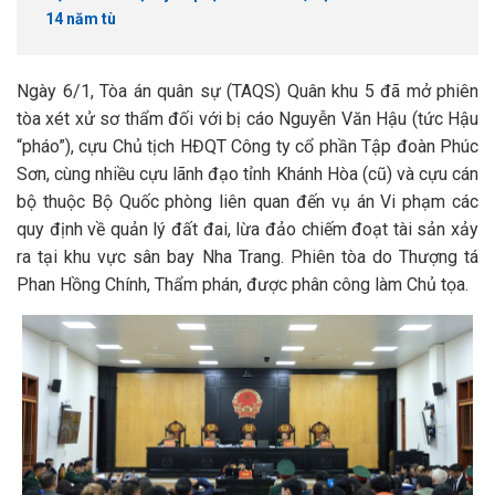
14 năm tù
Ngày 6/1, Tòa án quân sự (TAQS) Quân khu 5 đã mở phiên
tòa xét xử sơ thẩm đối với bị cáo Nguyễn Văn Hậu (tức Hậu
“pháo”), cựu Chủ tịch HĐQT Công ty cổ phần Tập đoàn Phúc
Sơn, cùng nhiều cựu lãnh đạo tỉnh Khánh Hòa (cũ) và cựu cán
bộ thuộc Bộ Quốc phòng liên quan đến vụ án Vi phạm các
quy định về quản lý đất đai, lừa đảo chiếm đoạt tài sản xảy
ra tại khu vực sân bay Nha Trang. Phiên tòa do Thượng tá
Phan Hồng Chính, Thẩm phán, được phân công làm Chủ tọa.