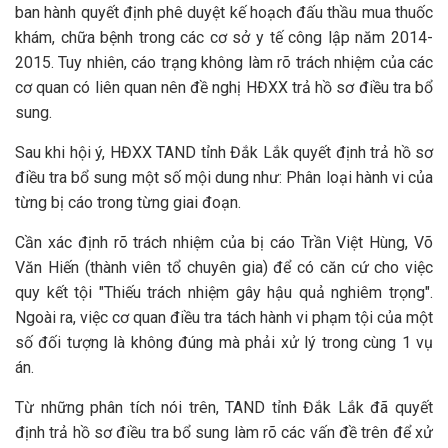
ban hành quyết định phê duyệt kế hoạch đấu thầu mua thuốc
khám, chữa bệnh trong các cơ sở y tế công lập năm 2014-
2015. Tuy nhiên, cáo trạng không làm rõ trách nhiệm của các
cơ quan có liên quan nên đề nghị HĐXX trả hồ sơ điều tra bổ
sung.
Sau khi hội ý, HĐXX TAND tỉnh Đắk Lắk quyết định trả hồ sơ
điều tra bổ sung một số mội dung như: Phân loại hành vi của
từng bị cáo trong từng giai đoạn.
Cần xác định rõ trách nhiệm của bị cáo Trần Việt Hùng, Võ
Văn Hiến (thành viên tổ chuyên gia) để có căn cứ cho việc
quy kết tội "Thiếu trách nhiệm gây hậu quả nghiêm trọng".
Ngoài ra, việc cơ quan điều tra tách hành vi phạm tội của một
số đối tượng là không đúng mà phải xử lý trong cùng 1 vụ
án.
Từ những phân tích nói trên, TAND tỉnh Đắk Lắk đã quyết
định trả hồ sơ điều tra bổ sung làm rõ các vấn đề trên để xử