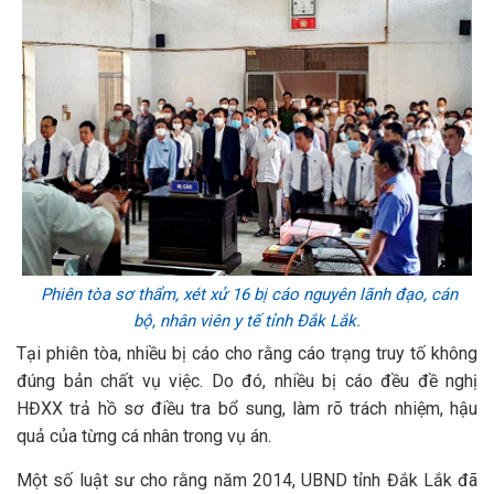
Phiên tòa sơ thẩm, xét xử 16 bị cáo nguyên lãnh đạo, cán
bộ, nhân viên y tế tỉnh Đắk Lắk.
Tại phiên tòa, nhiều bị cáo cho rằng cáo trạng truy tố không
đúng bản chất vụ việc. Do đó, nhiều bị cáo đều đề nghị
HĐXX trả hồ sơ điều tra bổ sung, làm rõ trách nhiệm, hậu
quả của từng cá nhân trong vụ án.
Một số luật sư cho rằng năm 2014, UBND tỉnh Đắk Lắk đã