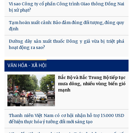
Vi sao Công ty cổ phần Công trình Giao thông Đồng Nai
bị xử phạt?
Tạm hoãn xuất cảnh: Bảo đảm đúng đối tượng, đúng quy
định
Đường dây sản xuất thuốc Đông y giả vừa bị triệt phá
hoạt động ra sao?
VĂN HÓA - XÃ HỘI
Bắc Bộ và Bắc Trung Bộ tiếp tục
mưa dông, nhiều vùng biển gió
mạnh
Thanh niên Việt Nam có cơ hội nhận hỗ trợ 15.000 USD
để hiện thực hóa ý tưởng đổi mới sáng tạo