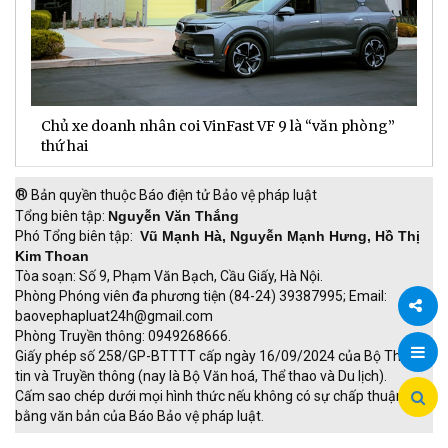
Chủ xe doanh nhân coi VinFast VF 9 là “văn phòng”
T
thứ hai
t
®
Bản quyền thuộc Báo điện tử Bảo vệ pháp luật
Tổng biên tập:
Nguyễn Văn Thắng
Phó Tổng biên tập:
Vũ Mạnh Hà, Nguyễn Mạnh Hưng, Hồ Thị
Kim Thoan
Tòa soạn: Số 9, Phạm Văn Bạch, Cầu Giấy, Hà Nội.
Phòng Phóng viên đa phương tiện (84-24) 39387995; Email:
baovephapluat24h@gmail.com
Phòng Truyền thông: 0949268666.
Chia
Giấy phép số 258/GP-BTTTT cấp ngày 16/09/2024 của Bộ Thông
tin và Truyền thông (nay là Bộ Văn hoá, Thể thao và Du lịch).
sẻ
Cấm sao chép dưới mọi hình thức nếu không có sự chấp thuận
bằng văn bản của Báo Bảo vệ pháp luật.
TRI NAM GROUP
Giao thông thông minh