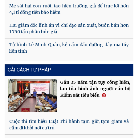
Mẹ sát hại con ruột, tạo hiện trường giả để trục lợi hơn
4,1 tỉ đồng tiền bảo hiểm
Hai giám đốc lĩnh án vì chỉ đạo sản xuất, buôn bán hơn
1.750 tấn phân bón giả
Tử hình Lê Minh Quân, kẻ cầm đầu đường dây ma túy
liên tỉnh
CẢI CÁCH TƯ PHÁP
Gần 35 năm tận tụy cống hiến,
lan tỏa hình ảnh người cán bộ
Kiểm sát tiêu biểu
Cuộc thi tìm hiểu Luật Thi hành tạm giữ, tạm giam và
cấm đi khỏi nơi cư trú