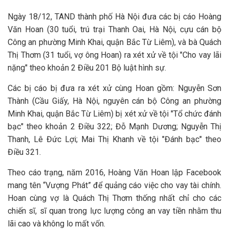
Ngày 18/12, TAND thành phố Hà Nội đưa các bị cáo Hoàng
Văn Hoan (30 tuổi, trú trại Thanh Oai, Hà Nội, cựu cán bộ
Công an phường Minh Khai, quận Bắc Từ Liêm), và bà Quách
Thị Thơm (31 tuổi, vợ ông Hoan) ra xét xử về tội "Cho vay lãi
nặng" theo khoản 2 Điều 201 Bộ luật hình sự.
Các bị cáo bị đưa ra xét xử cùng Hoan gồm: Nguyễn Sơn
Thành (Cầu Giấy, Hà Nội, nguyên cán bộ Công an phường
Minh Khai, quận Bắc Từ Liêm) bị xét xử về tội "Tổ chức đánh
bạc" theo khoản 2 Điều 322; Đỗ Mạnh Dương; Nguyễn Thị
Thanh, Lê Đức Lợi; Mai Thị Khanh về tội "Đánh bạc" theo
Điều 321.
Theo cáo trạng, năm 2016, Hoàng Văn Hoan lập Facebook
mang tên “Vượng Phát” để quảng cáo việc cho vay tài chính.
Hoan cùng vợ là Quách Thị Thơm thống nhất chỉ cho các
chiến sĩ, sĩ quan trong lực lượng công an vay tiền nhằm thu
lãi cao và không lo mất vốn.