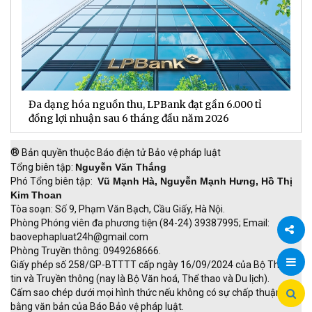
Đa dạng hóa nguồn thu, LPBank đạt gần 6.000 tỉ
H
đồng lợi nhuận sau 6 tháng đầu năm 2026
đ
®
Bản quyền thuộc Báo điện tử Bảo vệ pháp luật
Tổng biên tập:
Nguyễn Văn Thắng
Phó Tổng biên tập:
Vũ Mạnh Hà, Nguyễn Mạnh Hưng, Hồ Thị
Kim Thoan
Tòa soạn: Số 9, Phạm Văn Bạch, Cầu Giấy, Hà Nội.
Phòng Phóng viên đa phương tiện (84-24) 39387995; Email:
baovephapluat24h@gmail.com
Phòng Truyền thông: 0949268666.
Chia
Giấy phép số 258/GP-BTTTT cấp ngày 16/09/2024 của Bộ Thông
tin và Truyền thông (nay là Bộ Văn hoá, Thể thao và Du lịch).
sẻ
Cấm sao chép dưới mọi hình thức nếu không có sự chấp thuận
bằng văn bản của Báo Bảo vệ pháp luật.