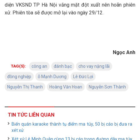
diện VKSND TP Hà Nội vắng mặt đột xuất nên hoãn phiên
xử. Phiên tòa sẽ được mở lại vào ngày 29/12.
Ngọc Anh
TAG(S):
công an
đánh bạc
cho vay nặng lãi
đồng nghiệp
ỗ Mạnh Dương
Lê Đức Lợi
Nguyễn Thị Thanh
Hoàng Văn Hoan
Nguyễn Sơn Thành
TIN TỨC LIÊN QUAN
Biến quán karaoke thành tụ điểm ma túy, 50 bị cáo bị đưa ra
xét xử
Xét xử Lê Minh Quân cùng 13 bị cáo trong đường dây ma túy