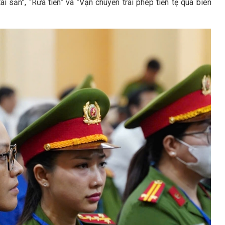
i sản”, “Rửa tiền” và “Vận chuyển trái phép tiền tệ qua biên