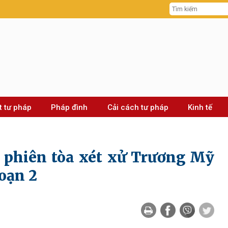
t tư pháp
Pháp đình
Cải cách tư pháp
Kinh tế
i phiên tòa xét xử Trương Mỹ
oạn 2