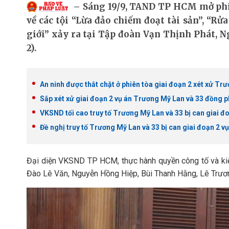
Sáng 19/9, TAND TP HCM mở phi
về các tội “Lừa đảo chiếm đoạt tài sản”, “Rửa
giới” xảy ra tại Tập đoàn Vạn Thịnh Phát, N
2).
An ninh được thắt chặt ở phiên tòa giai đoạn 2 xét xử T
Sắp xét xử giai đoạn 2 vụ án Trương Mỹ Lan và 33 đồng 
VKSND tối cao truy tố Trương Mỹ Lan và 33 bị can giai đ
Đề nghị truy tố Trương Mỹ Lan và 33 bị can giai đoạn 2 v
Đại diện VKSND TP HCM, thực hành quyền công tố và kiểm
Đào Lê Văn, Nguyễn Hồng Hiệp, Bùi Thanh Hằng, Lê Trươn