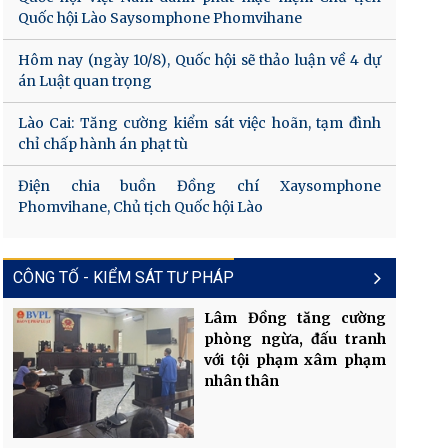
Quốc hội Lào Saysomphone Phomvihane
Hôm nay (ngày 10/8), Quốc hội sẽ thảo luận về 4 dự
án Luật quan trọng
Lào Cai: Tăng cường kiểm sát việc hoãn, tạm đình
chỉ chấp hành án phạt tù
Điện chia buồn Đồng chí Xaysomphone
Phomvihane, Chủ tịch Quốc hội Lào
CÔNG TỐ - KIỂM SÁT TƯ PHÁP
Lâm Đồng tăng cường
phòng ngừa, đấu tranh
với tội phạm xâm phạm
nhân thân