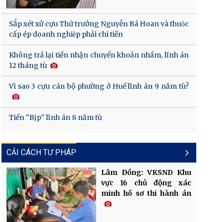
Sắp xét xử cựu Thứ trưởng Nguyễn Bá Hoan và thuộc
cấp ép doanh nghiệp phải chi tiền
Không trả lại tiền nhận chuyển khoản nhầm, lĩnh án
12 tháng tù
Vì sao 3 cựu cán bộ phường ở Huế lĩnh án 9 năm tù?
Tiến "Bịp" lĩnh án 8 năm tù
CẢI CÁCH TƯ PHÁP
Lâm Đồng: VKSND Khu
vực 16 chủ động xác
minh hồ sơ thi hành án