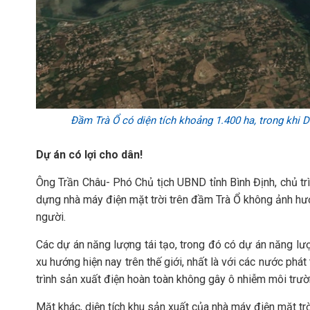
Đầm Trà Ổ có diện tích khoảng 1.400 ha, trong khi D
Dự án có lợi cho dân!
Ông Trần Châu- Phó Chủ tịch UBND tỉnh Bình Định, chủ trì
dựng nhà máy điện mặt trời trên đầm Trà Ổ không ảnh hưở
người.
Các dự án năng lượng tái tạo, trong đó có dự án năng lượ
xu hướng hiện nay trên thế giới, nhất là với các nước phát
trình sản xuất điện hoàn toàn không gây ô nhiễm môi trư
Mặt khác, diện tích khu sản xuất của nhà máy điện mặt trờ