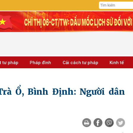
t tư pháp
Pháp đình
Cải cách tư pháp
Kinh tế
Trà Ổ, Bình Định: Người dân