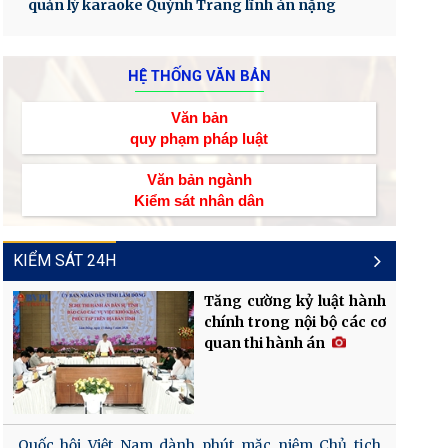
quản lý karaoke Quỳnh Trang lĩnh án nặng
HỆ THỐNG VĂN BẢN
Văn bản
quy phạm pháp luật
Văn bản ngành
Kiểm sát nhân dân
KIỂM SÁT 24H
Tăng cường kỷ luật hành
chính trong nội bộ các cơ
quan thi hành án
Quốc hội Việt Nam dành phút mặc niệm Chủ tịch