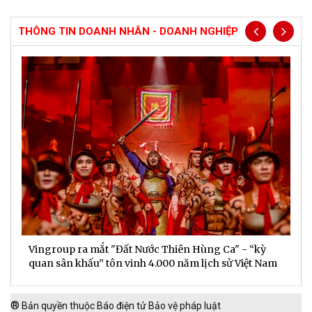
THÔNG TIN DOANH NHÂN - DOANH NGHIỆP
Vingroup ra mắt "Đất Nước Thiên Hùng Ca" - “kỳ
S
quan sân khấu” tôn vinh 4.000 năm lịch sử Việt Nam
P
®
Bản quyền thuộc Báo điện tử Bảo vệ pháp luật