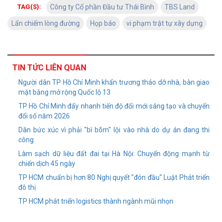
TAG(S):
Công ty Cổ phần Đầu tư Thái Bình
TBS Land
Lấn chiếm lòng đường
Họp báo
vi phạm trật tự xây dựng
TIN TỨC LIÊN QUAN
Người dân TP Hồ Chí Minh khẩn trương tháo dỡ nhà, bàn giao
mặt bằng mở rộng Quốc lộ 13
TP Hồ Chí Minh đẩy nhanh tiến độ đổi mới sáng tạo và chuyển
đổi số năm 2026
Dân bức xúc vì phải "bì bõm" lội vào nhà do dự án đang thi
công
Làm sạch dữ liệu đất đai tại Hà Nội: Chuyển động mạnh từ
chiến dịch 45 ngày
TP HCM chuẩn bị hơn 80 Nghị quyết "đón đầu" Luật Phát triển
đô thị
TP HCM phát triển logistics thành ngành mũi nhọn