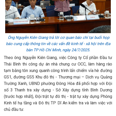
Ông Nguyễn Kiên Giang trả lời cơ quan báo chí tại buổi họp
báo cung cấp thông tin về các vấn đề kinh tế - xã hội trên địa
bàn TP Hồ Chí Minh, ngày 24/7/2025.
Theo ông Nguyễn Kiên Giang, việc Công ty Cổ phần Đầu tư
Thái Bình thi công dự án nhà chung cư OCC, làm hàng rào
tạm bằng tôn xung quanh công trình lấn chiếm vỉa hè đường
GS1, đường GS5 Khu đô thị - Thương mại – Dịch vụ Quảng
Trường Xanh, UBND phường Đông Hòa đã phối hợp với Đội
số 3 Thanh tra xây dựng - Sở Xây dựng tỉnh Bình Dương
(trước hợp nhất), Đội trật tự đô thị - trật tự xây dựng Phòng
Kinh tế hạ tầng và Đô thị TP Dĩ An kiểm tra và làm việc với
chủ đầu tư.