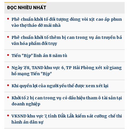
ĐỌC NHIỀU NHẤT
Phê chuẩn khởi tố đối tượng dùng vòi xịt cao áp phun
vào thợ tháo dỡ mái nhà
Phê chuẩn khởi tố thêm bị can trong vụ án truyền bá
văn hóa phẩm đồi trụy
Tiến "Bịp" lĩnh án 8 năm tù
Ngày 7/8, TAND khu vực 6, TP Hải Phòng xét xử giang
hồ mạng Tiến "Bịp"
Khi quyền lợi của người yếu thế được xem xét lại
Khởi tố 2 bị can trong vụ có dấu hiệu tham ô tài sản tại
doanh nghiệp
VKSND khu vực 7, tỉnh Đắk Lắk kiểm sát cưỡng chế thi
hành án dân sự