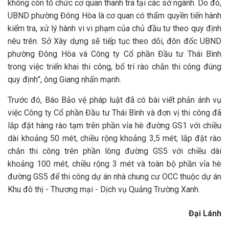
không còn tổ chức cơ quan thanh tra tại các sở ngành. Do đó,
UBND phường Đông Hòa là cơ quan có thẩm quyền tiến hành
kiểm tra, xử lý hành vi vi phạm của chủ đầu tư theo quy định
nêu trên. Sở Xây dựng sẽ tiếp tục theo dõi, đôn đốc UBND
phường Đông Hòa và Công ty Cổ phần Đầu tư Thái Bình
trong việc triển khai thi công, bố trí rào chắn thi công đúng
quy định”, ông Giang nhấn mạnh.
Trước đó, Báo Bảo vệ pháp luật đã có bài viết phản ánh vụ
việc Công ty Cổ phần Đầu tư Thái Bình và đơn vị thi công đã
lắp đặt hàng rào tạm trên phần vỉa hè đường GS1 với chiều
dài khoảng 50 mét, chiều rộng khoảng 3,5 mét; lắp đặt rào
chắn thi công trên phần lòng đường GS5 với chiều dài
khoảng 100 mét, chiều rộng 3 mét và toàn bộ phần vỉa hè
đường GS5 để thi công dự án nhà chung cư OCC thuộc dự án
Khu đô thị - Thương mại - Dịch vụ Quảng Trường Xanh.
Đại Lánh