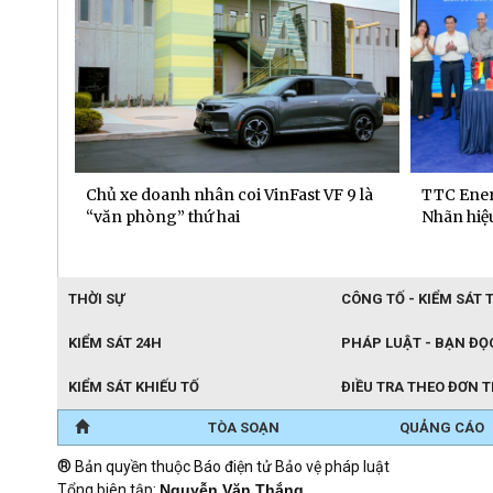
 dịch
Chủ xe doanh nhân coi VinFast VF 9 là
TTC Ener
“văn phòng” thứ hai
Nhãn hiệu
THỜI SỰ
CÔNG TỐ - KIỂM SÁT 
KIỂM SÁT 24H
PHÁP LUẬT - BẠN ĐỌ
KIỂM SÁT KHIẾU TỐ
ĐIỀU TRA THEO ĐƠN 
TÒA SOẠN
QUẢNG CÁO
®
Bản quyền thuộc Báo điện tử Bảo vệ pháp luật
Tổng biên tập:
Nguyễn Văn Thắng