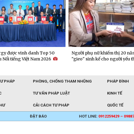
gy được vinh danh Top 50
Người phụ nữ khiếm thị 20 nă
 Nổi tiếng Việt Nam 2026
"gieo" sinh kế cho người yếu t
TƯ PHÁP
PHÒNG, CHỐNG THAM NHŨNG
PHÁP ĐÌNH
C
TƯ VẤN PHÁP LUẬT
KINH TẾ
THƯ
CẢI CÁCH TƯ PHÁP
QUỐC TẾ
ĐẶT BÁO
HOT LINE:
0912259429 – 0988