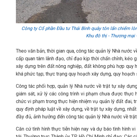
Công ty Cổ phần Đầu tư Thái Bình quây tôn lấn chiếm lò
Khu đô thị - Thương mại 
Theo văn bản, thời gian qua, công tác quản lý Nhà nước v
cấp quan tâm lãnh đạo, chỉ đạo kịp thời chấn chỉnh, kéo g
xây dựng trên đất nông nghiệp, đất không phù hợp quy h
khá phức tạp; thực trạng quy hoạch xây dựng, quy hoạch s
Công tác phối hợp, quản lý Nhà nước về trật tự xây dựng
giám sát, xử lý các công trình vi phạm chưa được thực hiệ
chức vi phạm trong thực hiện nhiệm vụ quản lý đất đai, tr
quy định pháp luật về xây dựng, về trật tự xây dựng, nh
đầy đủ, ảnh hưởng đến công tác quản lý Nhà nước về trật 
Căn cứ tình hình thực tiễn hiện nay và dự báo tình hình v
tới, Thường trực Thành ủy TP Hồ Chí Minh chỉ đạo: Các c