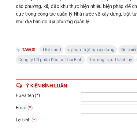
các phường, xã, đặc khu thực hiện nhiều biện pháp để chấ
cực trong công tác quản lý Nhà nước về xây dựng, trật tự
như địa bàn do địa phương quản lý.
TAG(S):
TBS Land
vi phạm trật tự xây dựng
lấn chiế
Công ty Cổ phần Đầu tư Thái Bình
Thường trực Thành uỷ
Ý KIẾN BÌNH LUẬN
Họ và tên (
*
)
Email (
*
)
Lời bình (
*
)