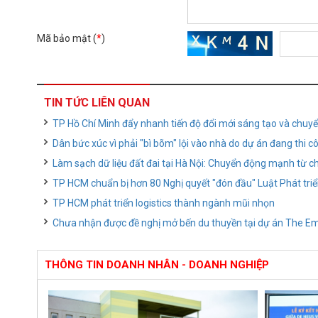
Mã bảo mật (
*
)
TIN TỨC LIÊN QUAN
TP Hồ Chí Minh đẩy nhanh tiến độ đổi mới sáng tạo và chuy
Dân bức xúc vì phải "bì bõm" lội vào nhà do dự án đang thi c
Làm sạch dữ liệu đất đai tại Hà Nội: Chuyển động mạnh từ c
TP HCM chuẩn bị hơn 80 Nghị quyết "đón đầu" Luật Phát triể
TP HCM phát triển logistics thành ngành mũi nhọn
Chưa nhận được đề nghị mở bến du thuyền tại dự án The Em
THÔNG TIN DOANH NHÂN - DOANH NGHIỆP