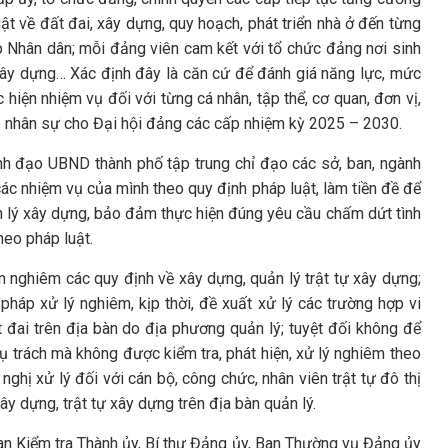
uật về đất đai, xây dựng, quy hoạch, phát triển nhà ở đến từng
p Nhân dân; mỗi đảng viên cam kết với tổ chức đảng nơi sinh
xây dựng… Xác định đây là căn cứ để đánh giá năng lực, mức
hiện nhiệm vụ đối với từng cá nhân, tập thể, cơ quan, đơn vị,
ị nhân sự cho Đại hội đảng các cấp nhiệm kỳ 2025 – 2030.
h đạo UBND thành phố tập trung chỉ đạo các sở, ban, ngành
ác nhiệm vụ của mình theo quy định pháp luật, làm tiền đề để
n lý xây dựng, bảo đảm thực hiện đúng yêu cầu chấm dứt tình
heo pháp luật.
 nghiêm các quy định về xây dựng, quản lý trật tự xây dựng;
pháp xử lý nghiêm, kịp thời, đề xuất xử lý các trường hợp vi
 đai trên địa bàn do địa phương quản lý; tuyệt đối không để
hụ trách mà không được kiểm tra, phát hiện, xử lý nghiêm theo
nghị xử lý đối với cán bộ, công chức, nhân viên trật tự đô thị
ây dựng, trật tự xây dựng trên địa bàn quản lý.
n Kiểm tra Thành ủy, Bí thư Đảng ủy, Ban Thường vụ Đảng ủy