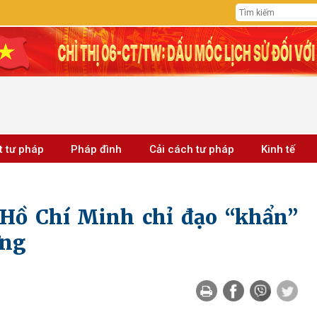
t tư pháp
Pháp đình
Cải cách tư pháp
Kinh tế
Hồ Chí Minh chỉ đạo “khẩn”
ựng