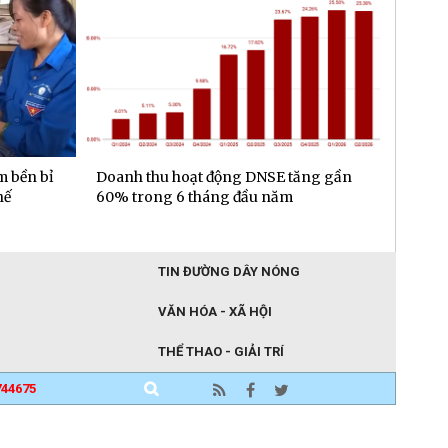
m bền bỉ
Doanh thu hoạt động DNSE tăng gần
Đa dạn
hế
60% trong 6 tháng đầu năm
gần 6.
đầu n
TIN ĐƯỜNG DÂY NÓNG
VĂN HÓA - XÃ HỘI
THỂ THAO - GIẢI TRÍ
744675