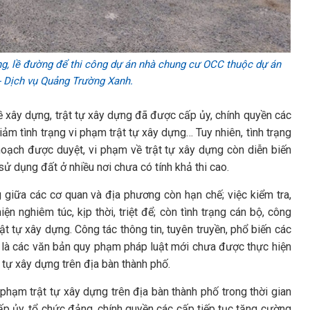
ng, lề đường để thi công dự án nhà chung cư OCC thuộc dự án
- Dịch vụ Quảng Trường Xanh.
ề xây dựng, trật tự xây dựng đã được cấp ủy, chính quyền các
iảm tình trạng vi phạm trật tự xây dựng… Tuy nhiên, tình trạng
oạch được duyệt, vi phạm về trật tự xây dựng còn diễn biến
ử dụng đất ở nhiều nơi chưa có tính khả thi cao.
 giữa các cơ quan và địa phương còn hạn chế; việc kiểm tra,
n nghiêm túc, kịp thời, triệt để; còn tình trạng cán bộ, công
ật tự xây dựng. Công tác thông tin, tuyên truyền, phổ biến các
ất là các văn bản quy phạm pháp luật mới chưa được thực hiện
tự xây dựng trên địa bàn thành phố.
i phạm trật tự xây dựng trên địa bàn thành phố trong thời gian
ấp ủy, tổ chức đảng, chính quyền các cấp tiếp tục tăng cường