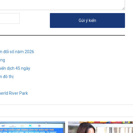
ển đổi số năm 2026
ông
hiến dịch 45 ngày
n đô thị
erld River Park