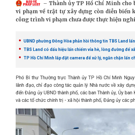
Thành ủy TP Hồ Chí Minh cho b
vi phạm về trật tự xây dựng còn diễn biến k
công trình vi phạm chưa được thực hiện nghiêm
UBND phường Đông Hòa phản hồi thông tin TBS Land lấn
TBS Land có dấu hiệu lấn chiếm vỉa hè, lòng đường để 
TP Hồ Chí Minh lắp đặt camera để xử lý, ngăn chặn lấn 
Phó Bí thư Thường trực Thành ủy TP Hồ Chí Minh Ngu
lãnh đạo, chỉ đạo công tác quản lý Nhà nước về xây dựng
đến Đảng ủy UBND thành phố, các ban Thành ủy, Ủy ban 
và các tổ chức chính trị - xã hội thành phố, Đảng ủy các 