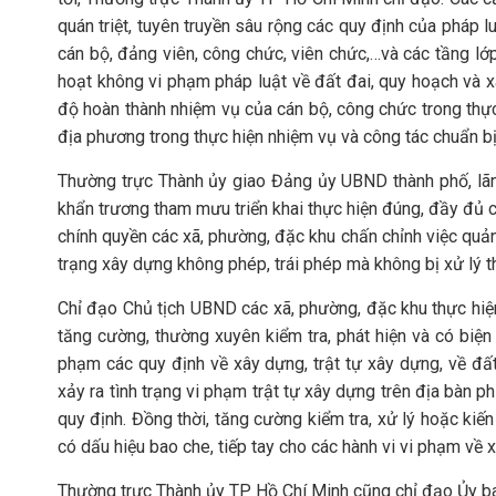
quán triệt, tuyên truyền sâu rộng các quy định của pháp l
cán bộ, đảng viên, công chức, viên chức,…và các tầng lớ
hoạt không vi phạm pháp luật về đất đai, quy hoạch và 
độ hoàn thành nhiệm vụ của cán bộ, công chức trong thực 
địa phương trong thực hiện nhiệm vụ và công tác chuẩn b
Thường trực Thành ủy giao Đảng ủy UBND thành phố, lãn
khẩn trương tham mưu triển khai thực hiện đúng, đầy đủ c
chính quyền các xã, phường, đặc khu chấn chỉnh việc quả
trạng xây dựng không phép, trái phép mà không bị xử lý t
Chỉ đạo Chủ tịch UBND các xã, phường, đặc khu thực hiện
tăng cường, thường xuyên kiểm tra, phát hiện và có biện 
phạm các quy định về xây dựng, trật tự xây dựng, về đất
xảy ra tình trạng vi phạm trật tự xây dựng trên địa bàn p
quy định. Đồng thời, tăng cường kiểm tra, xử lý hoặc kiến 
có dấu hiệu bao che, tiếp tay cho các hành vi vi phạm về x
Thường trực Thành ủy TP Hồ Chí Minh cũng chỉ đạo Ủy ba