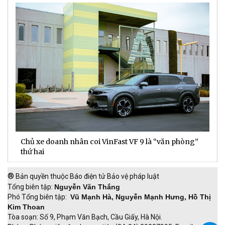
Chủ xe doanh nhân coi VinFast VF 9 là “văn phòng”
T
thứ hai
t
®
Bản quyền thuộc Báo điện tử Bảo vệ pháp luật
Tổng biên tập:
Nguyễn Văn Thắng
Phó Tổng biên tập:
Vũ Mạnh Hà, Nguyễn Mạnh Hưng, Hồ Thị
Kim Thoan
Tòa soạn: Số 9, Phạm Văn Bạch, Cầu Giấy, Hà Nội.