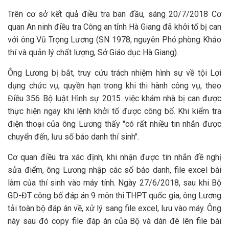
Trên cơ sở kết quả điều tra ban đầu, sáng 20/7/2018 Cơ
quan An ninh điều tra Công an tỉnh Hà Giang đã khởi tố bị can
với ông Vũ Trọng Lương (SN 1978, nguyên Phó phòng Khảo
thí và quản lý chất lượng, Sở Giáo dục Hà Giang).
Ông Lương bị bắt, truy cứu trách nhiệm hình sự về tội Lợi
dụng chức vụ, quyền hạn trong khi thi hành công vụ, theo
Điều 356 Bộ luật Hình sự 2015. việc khám nhà bị can được
thực hiện ngay khi lệnh khởi tố được công bố. Khi kiểm tra
điện thoại của ông Lương thấy "có rất nhiều tin nhắn được
chuyển đến, lưu số báo danh thí sinh".
Cơ quan điều tra xác định, khi nhận được tin nhắn đề nghị
sửa điểm, ông Lương nhập các số báo danh, file excel bài
làm của thí sinh vào máy tính. Ngày 27/6/2018, sau khi Bộ
GD-ĐT công bố đáp án 9 môn thi THPT quốc gia, ông Lương
tải toàn bộ đáp án về, xử lý sang file excel, lưu vào máy. Ông
này sau đó copy file đáp án của Bộ và dán đè lên file bài