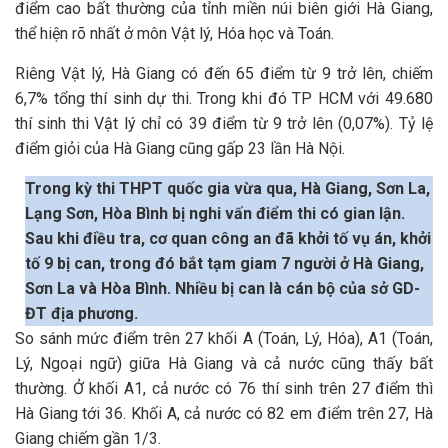
điểm cao bất thường của tỉnh miền núi biên giới Hà Giang,
thể hiện rõ nhất ở môn Vật lý, Hóa học và Toán.
Riêng Vật lý, Hà Giang có đến 65 điểm từ 9 trở lên, chiếm
6,7% tổng thí sinh dự thi. Trong khi đó TP HCM với 49.680
thí sinh thi Vật lý chỉ có 39 điểm từ 9 trở lên (0,07%). Tỷ lệ
điểm giỏi của Hà Giang cũng gấp 23 lần Hà Nội.
Trong kỳ thi THPT quốc gia vừa qua, Hà Giang, Sơn La,
Lạng Sơn, Hòa Bình bị nghi vấn điểm thi có gian lận.
Sau khi điều tra, cơ quan công an đã khởi tố vụ án, khởi
tố 9 bị can, trong đó bắt tạm giam 7 người ở Hà Giang,
Sơn La và Hòa Bình. Nhiều bị can là cán bộ của sở GD-
ĐT địa phương.
So sánh mức điểm trên 27 khối A (Toán, Lý, Hóa), A1 (Toán,
Lý, Ngoại ngữ) giữa Hà Giang và cả nước cũng thấy bất
thường. Ở khối A1, cả nước có 76 thí sinh trên 27 điểm thì
Hà Giang tới 36. Khối A, cả nước có 82 em điểm trên 27, Hà
Giang chiếm gần 1/3.