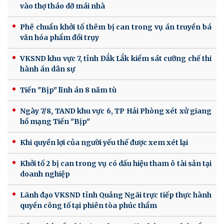
vào thợ tháo dỡ mái nhà
Phê chuẩn khởi tố thêm bị can trong vụ án truyền bá
văn hóa phẩm đồi trụy
VKSND khu vực 7, tỉnh Đắk Lắk kiểm sát cưỡng chế thi
hành án dân sự
Tiến "Bịp" lĩnh án 8 năm tù
Ngày 7/8, TAND khu vực 6, TP Hải Phòng xét xử giang
hồ mạng Tiến "Bịp"
Khi quyền lợi của người yếu thế được xem xét lại
Khởi tố 2 bị can trong vụ có dấu hiệu tham ô tài sản tại
doanh nghiệp
Lãnh đạo VKSND tỉnh Quảng Ngãi trực tiếp thực hành
quyền công tố tại phiên tòa phúc thẩm