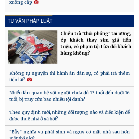
xuống cấp
TƯ VẤN PHÁP LUẬT
Chiêu trò "thổi phồng" tai ương,
ép khách thay sim giá tiền
triệu, có phạm tội Lừa dối khách
hàng không?
Không tự nguyện thi hành án dân sự, có phải trả thêm
tiền lãi?
Nhiều lần quan hệ với người chưa đủ 13 tuổi đến dưới 16
tuổi, bị truy cứu bao nhiêu tội danh?
Theo quy định mới, những đối tượng nào và điều kiện để
được thuê nhà ở xã hội?
“Bẫy” nghĩa vụ phát sinh và nguy cơ mất nhà sau hơn
một thập kỷ