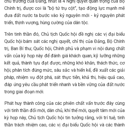
chủ trương của Đảng, nhất là 4 Nghị quyết quan trọng của Bộ
Chính trị, được coi là “bộ tứ trụ cột”, tạo động lực mạnh mẽ
đưa đất nước ta bước vào kỷ nguyên mới - kỷ nguyên phát
triển, thịnh vượng, hùng cường của dân tộc.
Trên tinh thần đó, Chủ tịch Quốc hội đề nghị các vị đại biểu
Quốc hội bám sát các nghị quyết, chỉ thị của Đảng, Bộ Chính
trị, Ban Bí thư, Quốc hội, Chính phủ và phạm vi nội dung chất
vấn của kỳ họp này để đánh giá khách quan, kỹ lưỡng những
kết quả, thành tựu đạt được, những khó khăn, thách thức, cơ
hội; phân tích đúng mức, sâu sắc và hiến kế, đề xuất các giải
pháp, nhiệm vụ đột phá, sát thực tiễn, khả thi, hiệu quả cao,
đáp ứng yêu cầu phát triển nhanh và bền vững của đất nước
trong giai đoạn mới.
Phát huy thành công của các phiên chất vấn trước đây cùng
với tinh thần đổi mới, dân chủ, khí thế mới, quyết tâm mới của
kỳ họp này, Chủ tịch Quốc hội tin tưởng rằng, với trí tuệ, tinh
thần trách nhiệm cao, các vị đại biểu Quốc hội và các thành