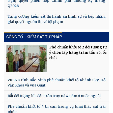
Nghị quyết phiên họp Chính phủ thường kỳ tháng
7/2026
Tăng cường kiểm sát thi hành án hình sự và tiếp nhận,
giải quyết nguồn tin về tội phạm
CÔNG TỐ - KIỂM SÁT TƯ PHÁP
Phê chuẩn khởi tố 2 đối tượng tự
ý chôn lấp hàng trăm tấn sò, ốc
chết
VKSND tỉnh Bắc Ninh phê chuẩn khởi tố Khánh Sky, Hồ
Văn Khoa và Vua Quạt
Bắt đối tượng lừa đảo trốn truy nã 4 năm ở nước ngoài
Phê chuẩn khởi tố 4 bị can trong vụ khai thác cát trái
phép