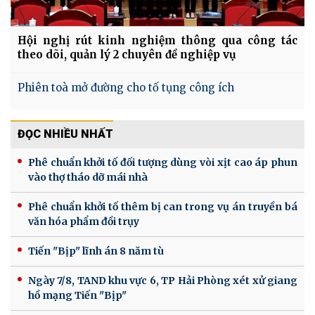
Hội nghị rút kinh nghiệm thông qua công tác
theo dõi, quản lý 2 chuyên đề nghiệp vụ
Phiên toà mở đường cho tố tụng công ích
ĐỌC NHIỀU NHẤT
Phê chuẩn khởi tố đối tượng dùng vòi xịt cao áp phun
vào thợ tháo dỡ mái nhà
Phê chuẩn khởi tố thêm bị can trong vụ án truyền bá
văn hóa phẩm đồi trụy
Tiến "Bịp" lĩnh án 8 năm tù
Ngày 7/8, TAND khu vực 6, TP Hải Phòng xét xử giang
hồ mạng Tiến "Bịp"