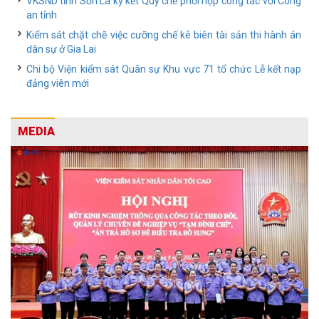
VKSND tỉnh Sơn La ký kết Quy chế phối hợp công tác với Công
an tỉnh
Kiểm sát chặt chẽ việc cưỡng chế kê biên tài sản thi hành án
dân sự ở Gia Lai
Chi bộ Viện kiểm sát Quân sự Khu vực 71 tổ chức Lễ kết nạp
đảng viên mới
MEDIA