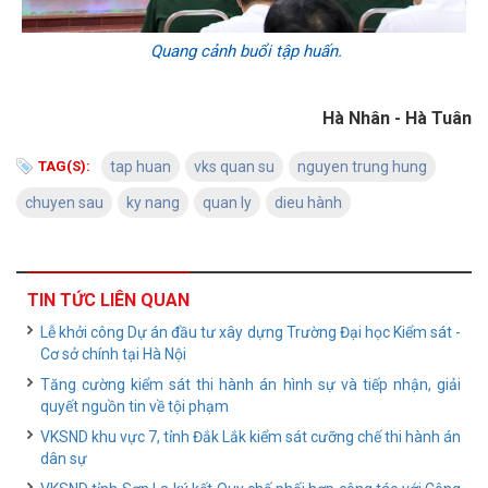
Quang cảnh buổi tập huấn.
Hà Nhân - Hà Tuân
TAG(S):
tap huan
vks quan su
nguyen trung hung
chuyen sau
ky nang
quan ly
dieu hành
TIN TỨC LIÊN QUAN
Lễ khởi công Dự án đầu tư xây dựng Trường Đại học Kiểm sát -
Cơ sở chính tại Hà Nội
Tăng cường kiểm sát thi hành án hình sự và tiếp nhận, giải
quyết nguồn tin về tội phạm
VKSND khu vực 7, tỉnh Đắk Lắk kiểm sát cưỡng chế thi hành án
dân sự