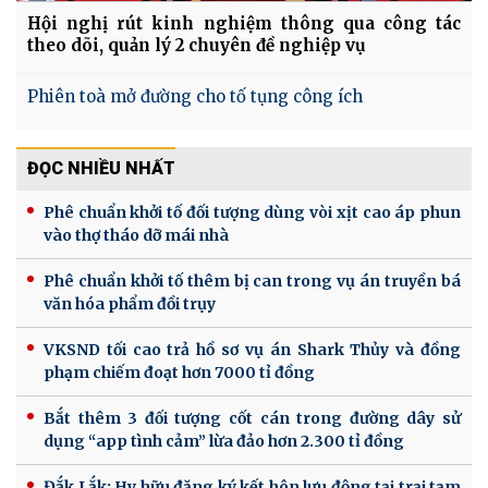
Hội nghị rút kinh nghiệm thông qua công tác
theo dõi, quản lý 2 chuyên đề nghiệp vụ
Phiên toà mở đường cho tố tụng công ích
ĐỌC NHIỀU NHẤT
Phê chuẩn khởi tố đối tượng dùng vòi xịt cao áp phun
vào thợ tháo dỡ mái nhà
Phê chuẩn khởi tố thêm bị can trong vụ án truyền bá
văn hóa phẩm đồi trụy
VKSND tối cao trả hồ sơ vụ án Shark Thủy và đồng
phạm chiếm đoạt hơn 7000 tỉ đồng
Bắt thêm 3 đối tượng cốt cán trong đường dây sử
dụng “app tình cảm” lừa đảo hơn 2.300 tỉ đồng
Đắk Lắk: Hy hữu đăng ký kết hôn lưu động tại trại tạm