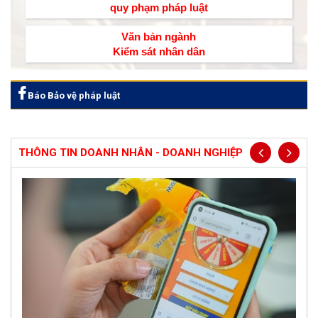
quy phạm pháp luật
Văn bản ngành
Kiểm sát nhân dân
Báo Bảo vệ pháp luật
THÔNG TIN DOANH NHÂN - DOANH NGHIỆP